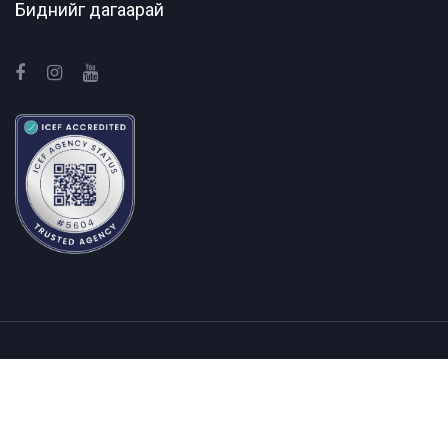
Биднийг дагаарай
Бидний тухай
Холбоо барих
© 2026 Шинэ зууны гүүр боловсролын агентлаг