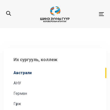
Skip
Skip
links
to
content
Tog
navi
Их сургууль, коллеж
Австрали
АНУ
Герман
Гүрж