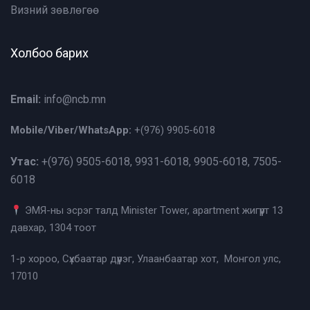
Визний зөвлөгөө
Холбоо барих
Email:
info@ncb.mn
Mobile/Viber/WhatsApp:
+(976)
9905-6018
Утас:
+(976)
9505-6018, 9931-6018, 9905-6018, 7505-
6018
ЭМЯ-ны эсрэг талд Minister Tower, apartment жигүүрт 13
давхар, 1304 тоот
1-р хороо, Сүхбаатар дүүрэг, Улаанбаатар хот, Монгол улс,
17010