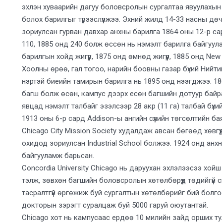
эхлэн хуваарийн дагуу боловсролын сургалтаа явуулахын
болох барилгыг түрээслүүлжээ. Эхний жилд 14-33 насны дөч
зориулсан гурван давхар анхны барилга 1864 оны 12-р с
110, 1885 онд 240 болж өссөн нь нэмэлт барилга байгуул
барилгын хойд жигүүр, 1875 онд өмнөд жигүүр, 1885 онд Ne
Хоолны өрөө, гал тогоо, нарийн боовны газар бүхий Нийтий
нэртэй биеийн тамирын барилга нь 1895 онд нээгджээ. 1
багш болж өсөн, кампус дээрх есөн багшийн дотуур бай
явцад нэмэлт талбайг эзэлсээр 28 акр (11 га) талбай бүхи
1913 оны 6-р сард Addison-ы ангийн сүүлийн төгсөлтийн ба
Chicago City Mission Society худалдаж авсан бөгөөд хөвгүү
охидод зориулсан Industrial School болжээ. 1924 онд анхн
байгууламж барьсан.
Concordia University Chicago нь даруухан эхлэлээсээ хо
тэлж, зөвхөн багшийн боловсролын хөтөлбөрүүд төдийгүй с
тасралтгүй өргөжиж буй сургалтын хөтөлбөрийг бий болго
докторын зэрэгт суралцаж буй 5000 гаруй оюутантай.
Chicago хот нь кампусаас ердөө 10 милийн зайд орших тул