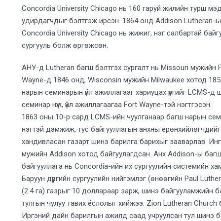
Concordia University Chicago нь 160 гаруй жилийн турш мэдл
удирдагчдыг бэлтгэж ирсэн. 1864 онд Addison Lutheran-
Concordia University Chicago нь жижиг, нэг салбартай ба
сургууль болж өргөжсөн.
АНУ-д Lutheran багш бэлтгэх сургалт нь Missouri мужийн P
Wayne-д 1846 онд, Wisconsin мужийн Milwaukee хотод 185
нарын семинарын үйл ажиллагааг хариуцах үүргийг LCMS-д ш
семинар нүүж, үйл ажиллагаагаа Fort Wayne-тэй нэгтгэсэн.
1863 оны 10-р сард LCMS-ийн чуулганаар багш нарын семина
нэгтэй дэмжиж, тус байгууллагын анхны ерөнхийлөгчдийг 
хандивласан газарт шинэ барилга барихыг зааварлав. Ингээ
мужийн Addison хотод байгуулагдсан. Анх Addison-ы баг
байгууллага нь Concordia-ийн их сургуулийн системийн ха
Баруун дүүргийн сургуулийн нийгэмлэг (өнөөгийн Paul Luth
(2.4 га) газрыг 10 доллараар зарж, шинэ байгууламжийн б
тулгын чулуу тавих ёслолыг хийжээ. Zion Lutheran Churc
Иргэний дайн барилгын ажилд саад учруулсан тул шинэ б