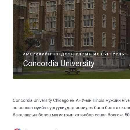
АМЕРИКИЙН НЭГДСЭН УЛСЫН ИХ СУРГУУЛЬ
Concordia University
Concordia University Chicago нь АНУ-ын Illinois мужийн Ri
нь зөвхөн сүмийн сургуулиудад зориулж багш бэлтгэх кол
бакалаврын болон магистрын хөтөлбөр санал болгож, 5000