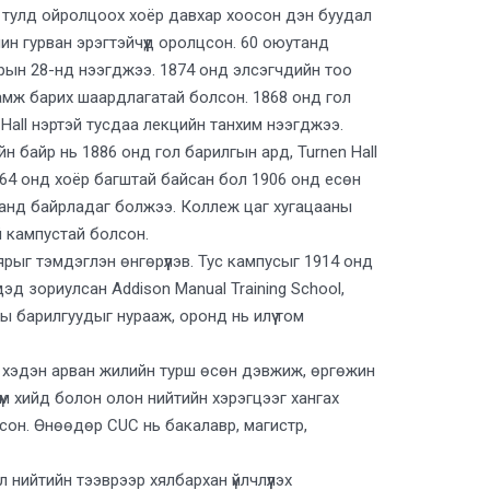
 тулд ойролцоох хоёр давхар хоосон дэн буудал
ин гурван эрэгтэйчүүд оролцсон. 60 оюутанд
арын 28-нд нээгджээ. 1874 онд элсэгчдийн тоо
амж барих шаардлагатай болсон. 1868 онд гол
w Hall нэртэй тусдаа лекцийн танхим нээгджээ.
н байр нь 1886 онд гол барилгын ард, Turnen Hall
864 онд хоёр багштай байсан бол 1906 онд есөн
ранд байрладаг болжээ. Коллеж цаг хугацааны
й кампустай болсон.
ярыг тэмдэглэн өнгөрүүлэв. Тус кампусыг 1914 онд
дэд зориулсан Addison Manual Training School,
ы барилгуудыг нурааж, оронд нь илүү том
йш хэдэн арван жилийн турш өсөн дэвжиж, өргөжин
үм хийд болон олон нийтийн хэрэгцээг хангах
сон. Өнөөдөр CUC нь бакалавр, магистр,
 нийтийн тээврээр хялбархан үйлчлүүлэх