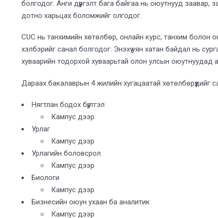
болгодог. Анги дүүргэлт бага байгаа нь оюутнууд заавар, 
дотно харьцах боломжийг олгодог.
CUC нь танхимийн хөтөлбөр, онлайн курс, танхим болон о
хэлбэрийг санал болгодог. Энэхүү уян хатан байдал нь сург
хуваарийн тодорхой хуваарьтай олон улсын оюутнуудад а
Дараах бакалаврын 4 жилийн хугацаатай хөтөлбөрүүдийг с
Нягтлан бодох бүртгэл
Кампус дээр
Урлаг
Кампус дээр
Урлагийн боловсрол
Кампус дээр
Биологи
Кампус дээр
Бизнесийн оюун ухаан ба аналитик
Кампус дээр