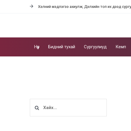
Skip
Skip
Хэлний мэдлэгээ ахиулж, Дэлхийн топ их дээд сург
links
to
content
Нүүр
Бидний тухай
Сургуулиуд
Кемп
Хайх: