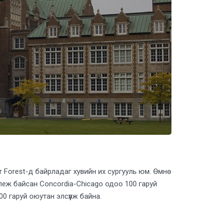
ver Forest-д байрладаг хувийн их сургууль юм. Өмнө
леж байсан Concordia-Chicago одоо 100 гаруй
 гаруй оюутан элсүүлж байна.