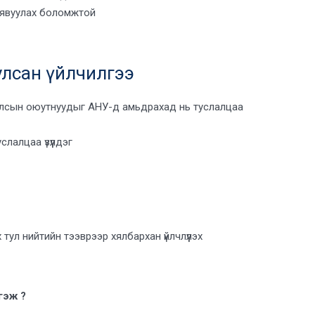
т явуулах боломжтой
лсан үйлчилгээ
 улсын оюутнуудыг АНУ-д амьдрахад нь туслалцаа
лалцаа үзүүлдэг
ул нийтийн тээврээр хялбархан үйлчлүүлэх
гэж ?