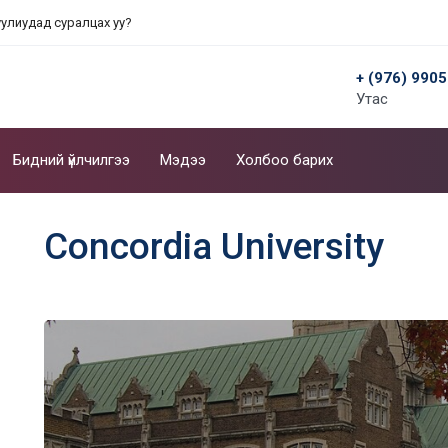
уулиудад суралцах уу?
+ (976) 990
Утас
Бидний үйлчилгээ
Мэдээ
Холбоо барих
Concordia University