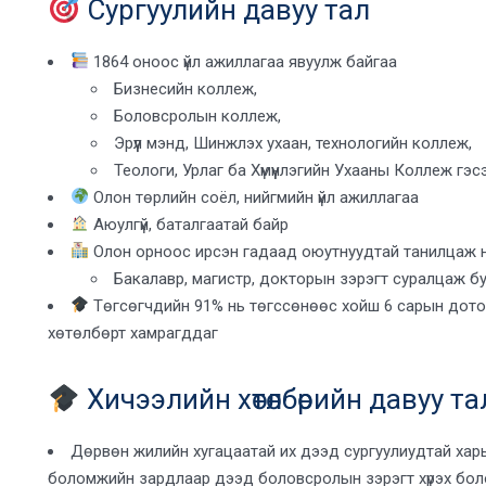
Сургуулийн давуу тал
1864 оноос үйл ажиллагаа явуулж байгаа
Бизнесийн коллеж,
Боловсролын коллеж,
Эрүүл мэнд, Шинжлэх ухаан, технологийн коллеж,
Теологи, Урлаг ба Хүмүүнлэгийн Ухааны Коллеж гэ
Олон төрлийн соёл, нийгмийн үйл ажиллагаа
Аюулгүй, баталгаатай байр
Олон орноос ирсэн гадаад оюутнуудтай танилцаж 
Бакалавр, магистр, докторын зэрэгт суралцаж бу
Төгсөгчдийн 91% нь төгссөнөөс хойш 6 сарын дото
хөтөлбөрт хамрагддаг
Хичээлийн хөтөлбөрийн давуу та
Дөрвөн жилийн хугацаатай их дээд сургуулиудтай хар
боломжийн зардлаар дээд боловсролын зэрэгт хүрэх бо