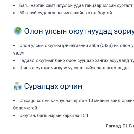
Багш нартай хамт илүү олон удаа ганцаарчилсан сургал
50 гаруй судалгааны чиглэлийн хөтөлбөртэй
Олон улсын оюутнуудад зориу
Олон улсын оюутны үйлчилгээний алба (OISS) нь олон
үзүүлдэг
Гадаад оюутныг байр орон сууцаар хангах асуудалд тус
Шинэ оюутныг чиглүүлэх уулзалт хийж зөвлөгөө өгдөг
Суралцах орчин
Chicago хот нь кампусаас ердөө 10 милийн зайд орших т
боломжтой
Оюутан, багш нарын харьцаа 15:1
Яагаад CUC 