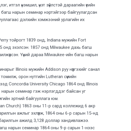
эг, итгэл үнэмшил, үнэт зүйлстэй дараагийн үеийн
ы багш нарын семинар нэртэйгээр байгуулагдсан
йгууллагаас дэлхийн хэмжээний урлагийн их
erry тойрогт 1839 онд, Indiana мужийн Fort
5 онд эхэлсэн. 1857 онд Milwaukee дахь багш
илжүүлсэн. Үүний дараа Milwaukee-ийн багш нарын
рыг Illinois мужийн Addison руу нүүлгэхийг санал
томилж, орон нутгийн Lutheran сүмийн
д Concordia University Chicago 1864 онд Illinois
ш нарын семинар гэж нэрлэгддэг байсан уг
мгийн эртний байгууллага юм.
eran Church) 1863 оны 11-р сард коллежид 6 акр
арилгын ажлыг эхлүүлж, 1864 оны 6-р сарын 15-нд
h барилгын ажилд 3,128 доллар хандивлажээ.
агш нарын семинар 1864 оны 9-р сарын 1-нээс