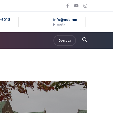
5-6018
info@ncb.mn
И-мэйл
Бүртгүүлэх