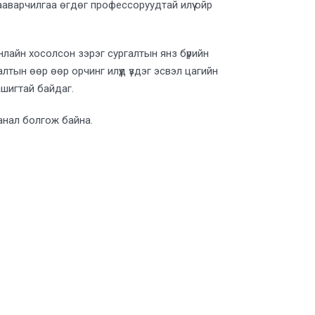
зааварчилгаа өгдөг профессоруудтай илүү ойр
нлайн хосолсон зэрэг сургалтын янз бүрийн
алтын өөр өөр орчинг илүүд үздэг эсвэл цагийн
шигтай байдаг.
анал болгож байна.