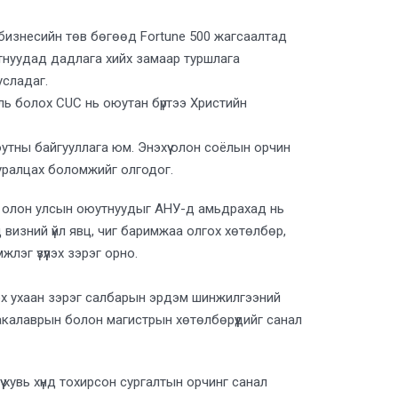
 бизнесийн төв бөгөөд Fortune 500 жагсаалтад
утнуудад дадлага хийх замаар туршлага
усладаг.
ль болох CUC нь оюутан бүртээ Христийн
тны байгууллага юм. Энэхүү олон соёлын орчин
 суралцах боломжийг олгодог.
ь олон улсын оюутнуудыг АНУ-д амьдрахад нь
д визний үйл явц, чиг баримжаа олгох хөтөлбөр,
эг үзүүлэх зэрэг орно.
лэх ухаан зэрэг салбарын эрдэм шинжилгээний
 бакалаврын болон магистрын хөтөлбөрүүдийг санал
 хувь хүнд тохирсон сургалтын орчинг санал