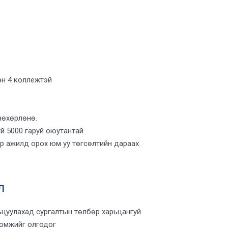
сэн 4 коллежтэй
нөхөрлөнө.
й 5000 гаруй оюутантай
р ажилд орох юм уу төгсөлтийн дараах
л
ьцуулахад сургалтын төлбөр харьцангуй
ломжийг олгодог