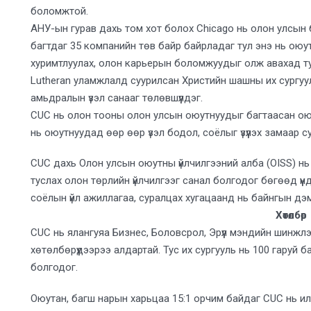
боломжтой.
АНУ-ын гурав дахь том хот болох Chicago нь олон улсын
багтдаг 35 компанийн төв байр байрладаг тул энэ нь ою
хуримтлуулах, олон карьерын боломжуудыг олж авахад т
Lutheran уламжлалд суурилсан Христийн шашны их сургуу
амьдралын үзэл санааг төлөвшүүлдэг.
CUC нь олон тооны олон улсын оюутнуудыг багтаасан оюу
нь оюутнуудад өөр өөр үзэл бодол, соёлыг үзүүлэх замаар
CUC дахь Олон улсын оюутны үйлчилгээний алба (OISS) н
туслах олон төрлийн үйлчилгээг санал болгодог бөгөөд үүн
соёлын үйл ажиллагаа, суралцах хугацаанд нь байнгын дэмжл
Хөтөлбөр
CUC нь ялангуяа Бизнес, Боловсрол, Эрүүл мэндийн шинж
хөтөлбөрүүдээрээ алдартай. Тус их сургууль нь 100 гаруй
болгодог.
Оюутан, багш нарын харьцаа 15:1 орчим байдаг CUC нь илүү