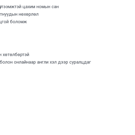
үртээмжтэй цахим номын сан
утнуудын нөхөрлөл
нцгой боломж
н хөтөлбөртэй
болон онлайнаар англи хэл дээр суралцдаг