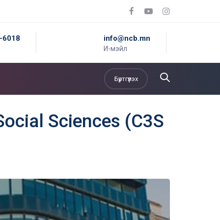
5-6018
info@ncb.mn
И-мэйл
Бүртгүүлэх
Social Sciences (C3S