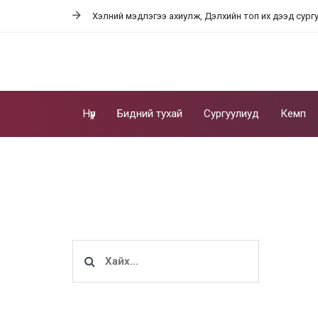
Skip
Skip
Хэлний мэдлэгээ ахиулж, Дэлхийн топ их дээд сург
links
to
content
Нүүр
Бидний тухай
Сургуулиуд
Кемп
Хайх: