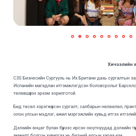
Хичээлийн хөт
C3S Бизнесийн Сургууль нь Их Британи дахь сургалтын з
Испанийн магадлан итгэмжлэгдсэн боловсролыг Барсело
төлөвшүүлэх эрхэм зорилготой.
Бид төсөл хэрэгжүүлсэн сургалт, салбарын нөлөөлөл, прак
олон улсын мэдлэг, ажил мэргэжлийн хувьд итгэх итгэлий
Дэлхийн өнцөг булан бүрээс ирсэн оюутнуудад дэлхийн т
амжилт болгон хувиргах нь бидний алсын хараа юм.