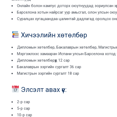
Онлайн болон кампус доторх оюутнуудад зориулсан х
Барселона хотын найрсаг уур амьсгал, олон улсын ою
Суралцах хугацаандаа цалинтай дадлагад оролцох о
Хичээлийн хөтөлбөр
Дипломын хөтөлбөр, Бакалаврын хөтөлбөр, Магистры
Мэргэжлээс хамааран Испани улсын Барселона хотод 
Дипломын хөтөлбөрүүд 12 сар
Бакалаврын зэргийн сургалт 36 сар
Магистрын зэргийн сургалт 18 сар
Элсэлт авах үе:
2-р сар
5-р сар
10-р сар