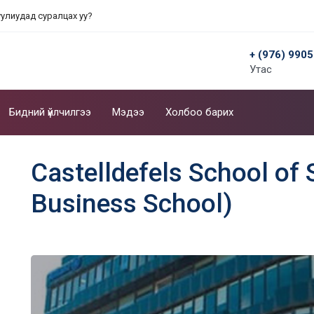
уулиудад суралцах уу?
+ (976) 990
Утас
Бидний үйлчилгээ
Мэдээ
Холбоо барих
Castelldefels School of 
Business School)