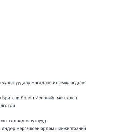
йгууллагуудаар магадлан итгэмжлэгдсэн
х Британи болон Испанийн магадлан
илготой
рсэн гадаад оюутнууд.
й, өндөр мэргэшсэн эрдэм шинжилгээний