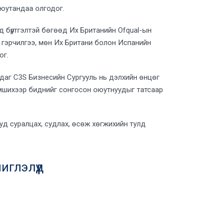
оюутандаа олгодог.
 бүртгэлтэй бөгөөд Их Британийн Ofqual-ын
 гэрчилгээ, мөн Их Британи болон Испанийн
ог.
адаг C3S Бизнесийн Сургууль нь дэлхийн өнцөг
эмшихээр биднийг сонгосон оюутнуудыг татсаар
ууд суралцах, судлах, өсөж хөгжихийн тулд
иглэлүүд