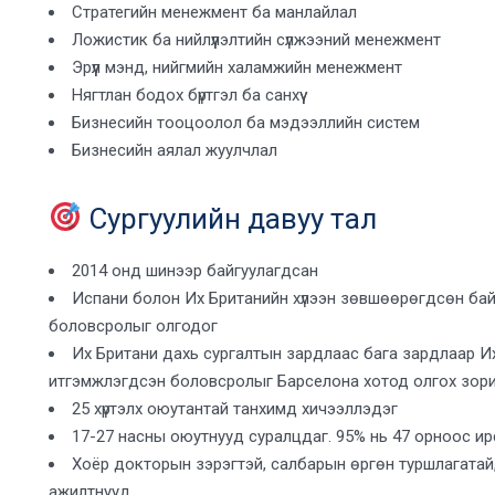
Стратегийн менежмент ба манлайлал
Ложистик ба нийлүүлэлтийн сүлжээний менежмент
Эрүүл мэнд, нийгмийн халамжийн менежмент
Нягтлан бодох бүртгэл ба санхүү
Бизнесийн тооцоолол ба мэдээллийн систем
Бизнесийн аялал жуулчлал
Сургуулийн давуу тал
2014 онд шинээр байгуулагдсан
Испани болон Их Британийн хүлээн зөвшөөрөгдсөн ба
боловсролыг олгодог
Их Британи дахь сургалтын зардлаас бага зардлаар И
итгэмжлэгдсэн боловсролыг Барселона хотод олгох зор
25 хүртэлх оюутантай танхимд хичээллэдэг
17-27 насны оюутнууд суралцдаг. 95% нь 47 орноос и
Хоёр докторын зэрэгтэй, салбарын өргөн туршлагата
ажилтнууд