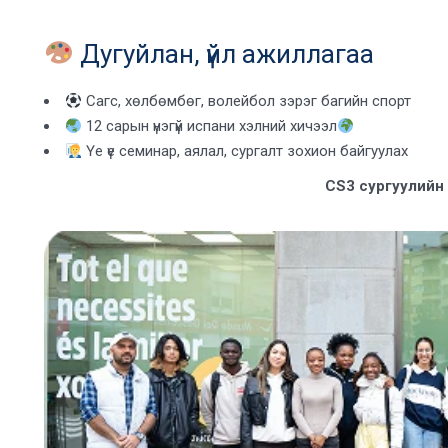
Дугуйлан, үйл ажиллагаа
Сагс, хөлбөмбөг, волейбол зэрэг багийн спорт
12 сарын үнэгүй испани хэлний хичээл
Үе үе семинар, аялал, сургалт зохион байгуулах
CS3 сургуулийн