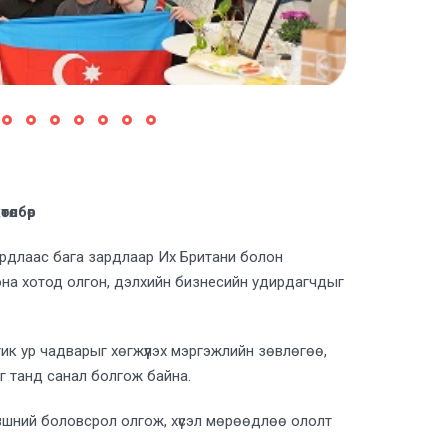
өлбөр
ардлаас бага зардлаар Их Британи болон
на хотод олгон, дэлхийн бизнесийн удирдагчдыг
тик ур чадварыг хөгжүүлэх мэргэжлийн зөвлөгөө,
г танд санал болгож байна.
үвшний боловсрол олгож, хүсэл мөрөөдлөө ололт