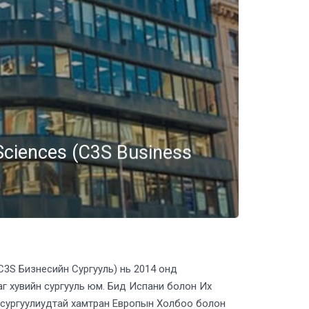
 Sciences (C3S Business
3S Бизнесийн Сургууль) нь 2014 онд
г хувийн сургууль юм. Бид Испани болон Их
 сургуулиудтай хамтран Европын Холбоо болон