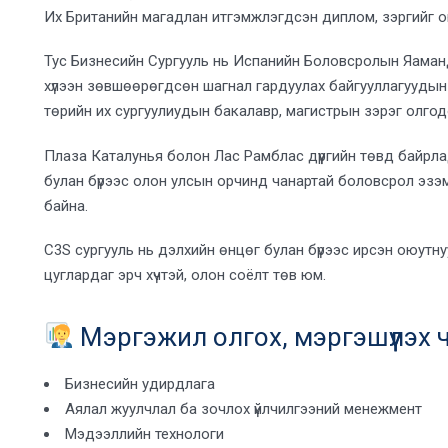
Их Британийн магадлан итгэмжлэгдсэн диплом, зэргийг 
Тус Бизнесийн Сургууль нь Испанийн Боловсролын Яаманд
хүлээн зөвшөөрөгдсөн шагнал гардуулах байгууллагуудын
төрийн их сургуулиудын бакалавр, магистрын зэрэг олгод
Плаза Каталунья болон Лас Рамблас дүүргийн төвд байрл
булан бүрээс олон улсын орчинд чанартай боловсрол эз
байна.
C3S сургууль нь дэлхийн өнцөг булан бүрээс ирсэн оюутн
цуглардаг эрч хүчтэй, олон соёлт төв юм.
Мэргэжил олгох, мэргэшүүлэх ч
Бизнесийн удирдлага
Аялал жуулчлал ба зочлох үйлчилгээний менежмент
Мэдээллийн технологи