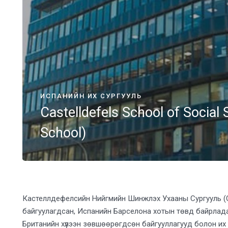
ИСПАНИЙН ИХ СУРГУУЛЬ
Castelldefels School of Social
School)
Кастеллдефелсийн Нийгмийн Шинжлэх Ухааны Сургууль (C
байгуулагдсан, Испанийн Барселона хотын төвд байрлада
Британийн хүлээн зөвшөөрөгдсөн байгууллагууд болон их