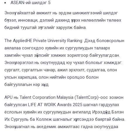
ASEAN-ий шилдэг 5
Энэхүү гайхалтай амжилт нь эрдэм шинжилгээний шилдэг
бүтээл, инноваци, дэлхий дахинд үзүүлэх нөлөөллийн төлөөх
бидний тууштай зүтгэлийг харуулж байна.
The AppliedHE Private University Ranking: Дээд боловсролын
аялалаа сонгохдоо хувийн их сургуулиудын талаарх
хамгийн чухал зүйлсийг хэмжих зорилгоор байгуулагдсан.
Энэхүү зэрэглэл нь оюутнуудад юу чухал болохыг хэмждэг:
сургалт, сургалтын чанар, ажил эрхлэлт, судалгаа, олон
улсын харилцаа, олон нийтийн оролцоо болон
байгууллагын нэр хүнд.
APU нь Talent Corporation Malaysia (TalentCorp)-оос зохион
байгуулсан LIFE AT WORK Awards 2025 шагнал гардуулах
ёслолын хувийн их сургуулиудын ангилалд Ирээдүйд Бэлэн
Их Сургууль ба Коллеж шагналыг хүртсэндээ баяртай байна.
Энэхүү шагнал нь акедемик амжилтаас гадна оюутнуудаа