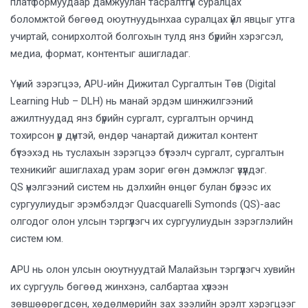
платформуудаар дамжуулан тасралтгүй суралцах
боломжтой бөгөөд оюутнуудынхаа суралцах үйл явцыг утга
учиртай, сонирхолтой болгохын тулд янз бүрийн хэрэгсэл,
медиа, формат, контентыг ашигладаг.
Үүний зэрэгцээ, APU-ийн Дижитал Сургалтын Төв (Digital
Learning Hub – DLH) нь манай эрдэм шинжилгээний
ажилтнуудад янз бүрийн сургалт, сургалтын орчинд
тохирсон үр дүнтэй, өндөр чанартай дижитал контент
бүтээхэд нь туслахын зэрэгцээ бүтээлч сургалт, сургалтын
техникийг ашиглахад урам зориг өгөн дэмжлэг үзүүлдэг.
QS үнэлгээний систем нь дэлхийн өнцөг булан бүрээс их
сургуулиудыг эрэмбэлдэг Quacquarelli Symonds (QS)-аас
олгодог олон улсын тэргүүлэгч их сургуулиудын зэрэглэлийн
систем юм.
APU нь олон улсын оюутнуудтай Малайзын тэргүүлэгч хувийн
их сургууль бөгөөд жинхэнэ, салбартаа хүлээн
зөвшөөрөгдсөн, хөдөлмөрийн зах зээлийн эрэлт хэрэгцээг