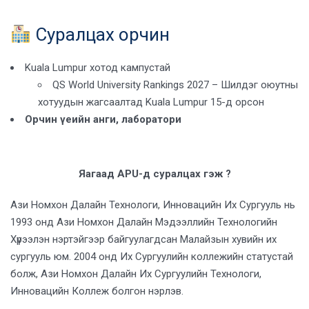
Суралцах орчин
Kuala Lumpur хотод кампустай
QS World University Rankings 2027 – Шилдэг оюутны
хотуудын жагсаалтад Kuala Lumpur 15-д орсон
Орчин үеийн анги, лаборатори
Яагаад APU-д суралцах гэж ?
Ази Номхон Далайн Технологи, Инновацийн Их Сургууль нь
1993 онд Ази Номхон Далайн Мэдээллийн Технологийн
Хүрээлэн нэртэйгээр байгуулагдсан Малайзын хувийн их
сургууль юм. 2004 онд Их Сургуулийн коллежийн статустай
болж, Ази Номхон Далайн Их Сургуулийн Технологи,
Инновацийн Коллеж болгон нэрлэв.