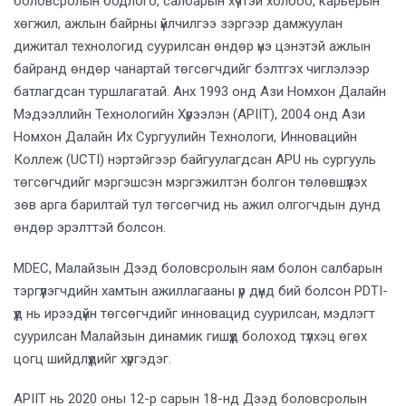
боловсролын бодлого, салбарын хүчтэй холбоо, карьерын
хөгжил, ажлын байрны үйлчилгээ зэргээр дамжуулан
дижитал технологид суурилсан өндөр үнэ цэнэтэй ажлын
байранд өндөр чанартай төгсөгчдийг бэлтгэх чиглэлээр
батлагдсан туршлагатай. Анх 1993 онд Ази Номхон Далайн
Мэдээллийн Технологийн Хүрээлэн (APIIT), 2004 онд Ази
Номхон Далайн Их Сургуулийн Технологи, Инновацийн
Коллеж (UCTI) нэртэйгээр байгуулагдсан APU нь сургууль
төгсөгчдийг мэргэшсэн мэргэжилтэн болгон төлөвшүүлэх
зөв арга барилтай тул төгсөгчид нь ажил олгогчдын дунд
өндөр эрэлттэй болсон.
MDEC, Малайзын Дээд боловсролын яам болон салбарын
тэргүүлэгчдийн хамтын ажиллагааны үр дүнд бий болсон PDTI-
үүд нь ирээдүйн төгсөгчдийг инновацид суурилсан, мэдлэгт
суурилсан Малайзын динамик гишүүд болоход түлхэц өгөх
цогц шийдлүүдийг хүргэдэг.
APIIT нь 2020 оны 12-р сарын 18-нд Дээд боловсролын