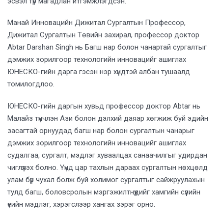
эсвэл түр магадлан итгэмжлэгдсэн.
Манай Инновацийн Дижитал Сургалтын Профессор,
Дижитал Сургалтын Төвийн захирал, профессор доктор
Abtar Darshan Singh нь Багш нар болон чанартай сургалтыг
дэмжих зорилгоор технологийн инновацийг ашиглах
ЮНЕСКО-гийн дарга гэсэн нэр хүндтэй албан тушаалд
томилогдлоо.
ЮНЕСКО-гийн даргын хувьд профессор доктор Abtar нь
Малайз түүнчлэн Ази болон дэлхий даяар хөгжиж буй эдийн
засагтай орнуудад багш нар болон сургалтын чанарыг
дэмжих зорилгоор технологийн инновацийг ашиглах
судалгаа, сургалт, мэдлэг хуваалцах санаачилгыг удирдан
чиглүүлэх болно. Үүнд цар тахлын дараах сургалтын нөхцөлд
улам бүр чухал болж буй холимог сургалтыг сайжруулахын
тулд багш, боловсролын мэргэжилтнүүдийг хамгийн сүүлийн
үеийн мэдлэг, хэрэгслээр хангах зэрэг орно.