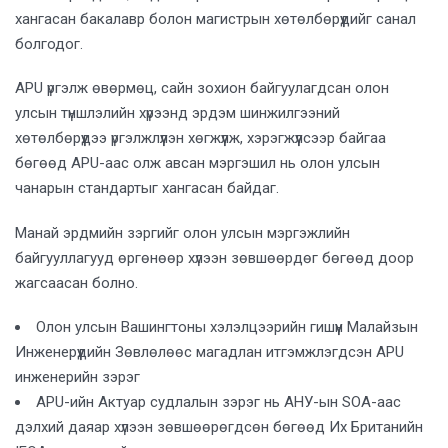
хангасан бакалавр болон магистрын хөтөлбөрүүдийг санал
болгодог.
APU үргэлж өвөрмөц, сайн зохион байгуулагдсан олон
улсын түншлэлийн хүрээнд эрдэм шинжилгээний
хөтөлбөрүүдээ үргэлжлүүлэн хөгжүүлж, хэрэгжүүлсээр байгаа
бөгөөд APU-аас олж авсан мэргэшил нь олон улсын
чанарын стандартыг хангасан байдаг.
Манай эрдмийн зэргийг олон улсын мэргэжлийн
байгууллагууд өргөнөөр хүлээн зөвшөөрдөг бөгөөд доор
жагсаасан болно.
Олон улсын Вашингтоны хэлэлцээрийн гишүүн Малайзын
Инженерүүдийн Зөвлөлөөс магадлан итгэмжлэгдсэн APU
инженерийн зэрэг
APU-ийн Актуар судлалын зэрэг нь АНУ-ын SOA-аас
дэлхий даяар хүлээн зөвшөөрөгдсөн бөгөөд Их Британийн