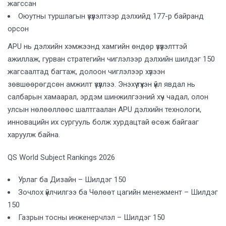
жагссан
Оюутны туршлагын үзүүлэлтээр дэлхийд 177-р байранд
орсон
APU нь дэлхийн хэмжээнд хамгийн өндөр үзүүлэлттэй
ажиллаж, гурван стратегийн чиглэлээр дэлхийн шилдэг 150
жагсаалтад багтаж, долоон чиглэлээр хүлээн
зөвшөөрөгдсөн амжилт үзүүллээ. Энэхүү түүхэн үйл явдал нь
салбарын хамаарал, эрдэм шинжилгээний хүч чадал, олон
улсын нөлөөллөөс шалтгаалан APU дэлхийн технологи,
инновацийн их сургууль болж хурдацтай өсөж байгааг
харуулж байна.
QS World Subject Rankings 2026
Урлаг ба Дизайн – Шилдэг 150
Зочлох үйлчилгээ ба Чөлөөт цагийн менежмент – Шилдэг
150
Газрын тосны инженерчлэл – Шилдэг 150