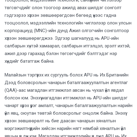
тооцоолол, мэдээллийн технологи, санхүүгийн чиглэлээр
төгсөгчдийг олон тоогоор ажилд авах шилдэг сонголт
гэдгээрээ хүлээн зөвшөөрөгдсөн бөгөөд үүнээс гадна
тооцоолол, мэдээллийн технологийн чиглэлээр олон улсын
корпорациуд (MNC)-ийн дунд Ажил олгогчийн сонголтоор
хүлээн зөвшөөрөгджээ. Эдгээр шагналууд нь APU-ийн
салбарын хүчтэй хамаарал, салбарын итгэлцэл, эрэлт ихтэй,
ажил дээр гарахад бэлэн төгсөгчдийг бэлтгэдэг нэр
хүндийг бататгаж байна.
Малайзын тэргүүлэх их сургууль болох APU нь Их Британийн
Дээд боловсролын чанарын баталгаажуулалтын агентлаг
(QAA)-аас магадлан итгэмжлэл авсан нь чухал үйл явдал
болсон юм. Энэхүү магадлан итгэмжлэл нь APU-ийн шилдэг
чанарт хүрэх үүрэг амлалт, чанарын баталгаажуулалтын нарийн
үйл явц, оюутан төвтэй боловсролыг онцолж байна. Энэхүү
хүлээн зөвшөөрөлт нь бие даасан чанарын хяналтын
мэргэжилтнүүдийн хийсэн нарийн нягт нямбай хяналтын үйл
явцын үр дүн юм. Магадлан итгэмжлэлийн үр дүнд APU нь Их