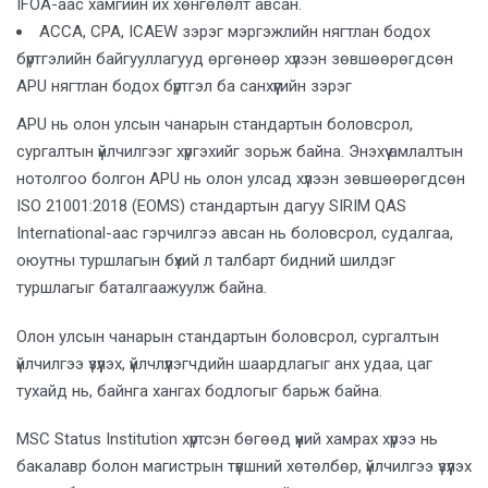
IFOA-аас хамгийн их хөнгөлөлт авсан.
ACCA, CPA, ICAEW зэрэг мэргэжлийн нягтлан бодох
бүртгэлийн байгууллагууд өргөнөөр хүлээн зөвшөөрөгдсөн
APU нягтлан бодох бүртгэл ба санхүүгийн зэрэг
APU нь олон улсын чанарын стандартын боловсрол,
сургалтын үйлчилгээг хүргэхийг зорьж байна. Энэхүү амлалтын
нотолгоо болгон APU нь олон улсад хүлээн зөвшөөрөгдсөн
ISO 21001:2018 (EOMS) стандартын дагуу SIRIM QAS
International-аас гэрчилгээ авсан нь боловсрол, судалгаа,
оюутны туршлагын бүхий л талбарт бидний шилдэг
туршлагыг баталгаажуулж байна.
Олон улсын чанарын стандартын боловсрол, сургалтын
үйлчилгээ үзүүлэх, үйлчлүүлэгчдийн шаардлагыг анх удаа, цаг
тухайд нь, байнга хангах бодлогыг барьж байна.
MSC Status Institution хүртсэн бөгөөд үүний хамрах хүрээ нь
бакалавр болон магистрын түвшний хөтөлбөр, үйлчилгээ үзүүлэх