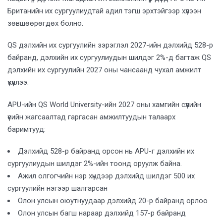
Британийн их сургуулиудтай адил тэгш эрхтэйгээр хүлээн
зөвшөөрөгдөх болно.
QS дэлхийн их сургуулийн зэрэглэл 2027-ийн дэлхийд 528-р
байранд, дэлхийн их сургуулиудын шилдэг 2%-д багтаж QS
дэлхийн их сургуулийн 2027 оны чансаанд чухал амжилт
үзүүллээ.
APU-ийн QS World University-ийн 2027 оны хамгийн сүүлийн
үеийн жагсаалтад гаргасан амжилтуудын талаарх
баримтууд:
Дэлхийд 528-р байранд орсон нь APU-г дэлхийн их
сургуулиудын шилдэг 2%-ийн тоонд оруулж байна.
Ажил олгогчийн нэр хүндээр дэлхийд шилдэг 500 их
сургуулийн нэгээр шалгарсан
Олон улсын оюутнуудаар дэлхийд 20-р байранд орлоо
Олон улсын багш нараар дэлхийд 157-р байранд