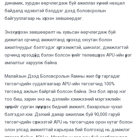
динамик, хурдан өөрчлөгдөж буй ажиллах хүчний нөхцөл
байдалд идэвхтэй бэлддэг дээд боловсролын
байгууллагаар нь хүлээн зөвшөөрдөг.
Энэхүү хүлээн зөвшөөрөлт нь хувьсан өөрчлөгдөж буй
дижитал орчинд амжилтанд хүрэхэд оюутан болон
ажилтнуудыг бэлтгэдэг хүртээмжтэй, шинэлэг, дэмжлэгтэй
орчинд ирээдүйд бэлэн болсон үеийг төлөвшүүлэх APU-ийн үүрэг
амлалтыг харуулж байна.
Малайзын Дээд Боловсролын Яамны жил бүр гаргадаг
төгсөгчдийн судалгаагаар APU-ийн төгсөгчид 100%
төгсөөд ажлын байртай болсон байна. Энэ бол зүгээр нэг
тоо биш, харин энэ нь дэлхийн хэмжээний мэргэжлийн
хүмүүсийг сурган хүмүүжүүлэх бидний амжилт, бахархлын чухал
бэлгэдэл юм. Дэлхий даяар ажиллаж буй 90,000 гаруй
төгсөгчдийн сүлжээтэй APU нь төгсөгчдөө орон нутаг болон
олон улсад амжилттай карьераа бий болгоход нь дэмжлэг