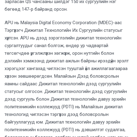
зарласан QS чансааны шилдэг 150 их сургуулийн нэг
бөгөөд 147-р байранд орсон.
APU нь Malaysia Digital Economy Corporation (MDEC)-аас
Тэргүүлэгч Дижитал Технологийн Их Сургуулийн статусыг
хүртсэн. APU нь дээд зэрэглэлийн дижитал технологийн
сургалтуудыг санал болгож, өндөр ур чадвартай
төгсөгчдөө үргэлжлүүлэн хөгжүүлж, орон нутгийн болон
дэлхийн хэмжээнд дижитал ажлын байрны ирээдүйн эрэлт
хэрэгцээг хангахад чиглэсэн тууштай үйл ажиллагаагаараа
хүлээн зөвшөөрөгдсөн. Малайзын Дээд боловсролын
яамны сайдаас Дижитал технологийн дээд сургуулийн
статусыг олгосон. Дижитал технологийн дээд сургуулийн
дээд сургууль болон Дижитал технологийн давуу эрхийн
политехникийн коллежууд (PDTI) нь Малайзын дижитал
технологид чиглэсэн тэргүүлэх дээд боловсролын
байгууллагууд юм. Дижитал технологийн давуу эрхийн
политехникийн коллежууд (PDTI) нь дэвшилтэт судалгаа,