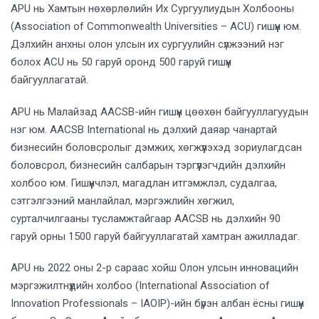
APU нь Хамтын нөхөрлөлийн Их Сургуулиудын Холбооны
(Association of Commonwealth Universities – ACU) гишүүн юм.
Дэлхийн анхны олон улсын их сургуулийн сүлжээний нэг
болох ACU нь 50 гаруй оронд 500 гаруй гишүүн
байгууллагатай.
APU нь Малайзад AACSB-ийн гишүүн цөөхөн байгууллагуудын
нэг юм. AACSB International нь дэлхий даяар чанартай
бизнесийн боловсролыг дэмжих, хөгжүүлэхэд зориулагдсан
боловсрол, бизнесийн салбарын тэргүүлэгчдийн дэлхийн
холбоо юм. Гишүүнчлэл, магадлан итгэмжлэл, судалгаа,
сэтгэлгээний манлайлал, мэргэжлийн хөгжил,
сурталчилгааны тусламжтайгаар AACSB нь дэлхийн 90
гаруй орны 1500 гаруй байгууллагатай хамтран ажилладаг.
APU нь 2022 оны 2-р сараас хойш Олон улсын инновацийн
мэргэжилтнүүдийн холбоо (International Association of
Innovation Professionals – IAOIP)-ийн бүрэн албан ёсны гишүүн