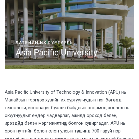
ЛАТВИЙН ИХ СУРГУУЛЬ
Asia Pacific University
Asia Pacific University of Technology & Innovation (APU) нь
Малайзын тэргүүлэх хувийн их сургуулиудын нэг бөгөөд
технологи, инноваци, бүтээлч байдлын өвөрмөц хослол нь
оюутнуудыг өндөр чадварлаг, ажилд ороход бэлэн,
ирээдүйд бэлэн мэргэжилтнүүд болгон хувиргадаг. APU нь
орон нутгийн болон олон улсын түвшинд 700 гаруй нэр
хүндтэй шагнал хүртсэн амжилтаараа маш нэр хүндтэй болсон.