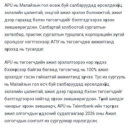
APU нь Малайзын гол өсөж буй салбаруудад өрсөлдөхүйц
эхлэлийн цалинтай, онцгой ажил эрхлэх боломжтой, ажил
дээр гарахад бэлэн төгсөгчдийг бэлтгэдгээрээ хүлээн
зөвшөөрөгдсөн. Салбартай холбоотой сургалтын
хөтөлбөр, практик сургалтын туршлага, корпорацийн хүчтэй
оролцоог нэгтгэснээр АПУ нь төгсөгчдөө амжилтанд
хүрэхэд нь тусалдаг.
APU нь төгсөгчдийн ажил эрхлэлтээрээ нэр хүндээ
бэхжүүлсээр байгаа бөгөөд төгсөгчид нь 100% ажил
эрхэлдэг гэсэн гайхалтай амжилтанд хүрчээ. Тус их сургууль
нь Малайзын гол өсч буй салбаруудад өрсөлдөхүйц
эхлэлийн цалинтай, ажил дээр гарахад бэлэн төгсөгчдийг
бэлтгэдгээрээ нийтэд хүлээн зөвшөөрөгдсөн. Түүний шилдэг
чанарыг хүлээн зөвшөөрч, APU нь Talentbank-ийн тэргүүлэх
ажил олгогчдын үндэсний судалгаагаар 2026 оны Ажил
олгогчдын сонголт их сургуулиар нэрлэгдсэн.