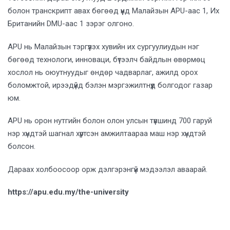
болон транскрипт авах бөгөөд үүнд Малайзын APU-аас 1, Их
Британийн DMU-аас 1 зэрэг олгоно.
APU нь Малайзын тэргүүлэх хувийн их сургуулиудын нэг
бөгөөд технологи, инноваци, бүтээлч байдлын өвөрмөц
хослол нь оюутнуудыг өндөр чадварлаг, ажилд орох
боломжтой, ирээдүйд бэлэн мэргэжилтнүүд болгодог газар
юм.
APU нь орон нутгийн болон олон улсын түвшинд 700 гаруй
нэр хүндтэй шагнал хүртсэн амжилтаараа маш нэр хүндтэй
болсон.
Дараах холбоосоор орж дэлгэрэнгүй мэдээлэл аваарай.
https://apu.edu.my/the-university