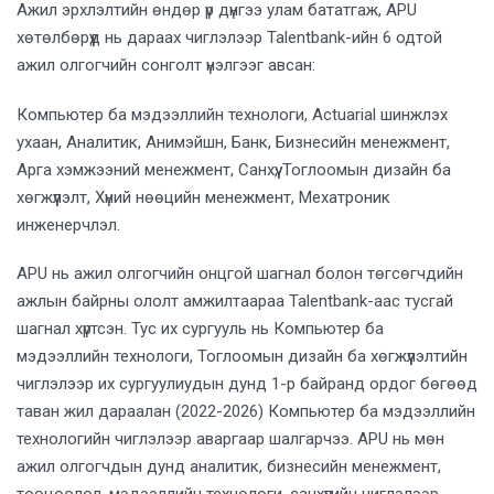
Ажил эрхлэлтийн өндөр үр дүнгээ улам бататгаж, APU
хөтөлбөрүүд нь дараах чиглэлээр Talentbank-ийн 6 одтой
ажил олгогчийн сонголт үнэлгээг авсан:
Компьютер ба мэдээллийн технологи, Actuarial шинжлэх
ухаан, Аналитик, Анимэйшн, Банк, Бизнесийн менежмент,
Арга хэмжээний менежмент, Санхүү, Тоглоомын дизайн ба
хөгжүүлэлт, Хүний нөөцийн менежмент, Мехатроник
инженерчлэл.
APU нь ажил олгогчийн онцгой шагнал болон төгсөгчдийн
ажлын байрны ололт амжилтаараа Talentbank-аас тусгай
шагнал хүртсэн. Тус их сургууль нь Компьютер ба
мэдээллийн технологи, Тоглоомын дизайн ба хөгжүүлэлтийн
чиглэлээр их сургуулиудын дунд 1-р байранд ордог бөгөөд
таван жил дараалан (2022-2026) Компьютер ба мэдээллийн
технологийн чиглэлээр аваргаар шалгарчээ. APU нь мөн
ажил олгогчдын дунд аналитик, бизнесийн менежмент,