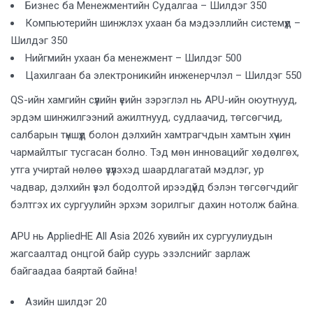
Бизнес ба Менежментийн Судалгаа – Шилдэг 350
Компьютерийн шинжлэх ухаан ба мэдээллийн системүүд –
Шилдэг 350
Нийгмийн ухаан ба менежмент – Шилдэг 500
Цахилгаан ба электроникийн инженерчлэл – Шилдэг 550
QS-ийн хамгийн сүүлийн үеийн зэрэглэл нь APU-ийн оюутнууд,
эрдэм шинжилгээний ажилтнууд, судлаачид, төгсөгчид,
салбарын түншүүд болон дэлхийн хамтрагчдын хамтын хүчин
чармайлтыг тусгасан болно. Тэд мөн инновацийг хөдөлгөх,
утга учиртай нөлөө үзүүлэхэд шаардлагатай мэдлэг, ур
чадвар, дэлхийн үзэл бодолтой ирээдүйд бэлэн төгсөгчдийг
бэлтгэх их сургуулийн эрхэм зорилгыг дахин нотолж байна.
APU нь AppliedHE All Asia 2026 хувийн их сургуулиудын
жагсаалтад онцгой байр суурь эзэлснийг зарлаж
байгаадаа баяртай байна!
Азийн шилдэг 20