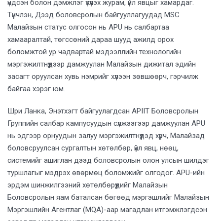
үндсэн болон дэмжлэг үзүүлэх журам, үйл явцыг хамардаг.
Түүнчлэн, Дээд боловсролын байгууллагуудад MSC
Малайзын статус олгосон нь APU нь салбартаа
хамааралтай, төгссөний дараа шууд ажилд орох
боломжтой ур чадвартай мэдээллийн технологийн
мэргэжилтнүүдээр дамжуулан Малайзын дижитал эдийн
засагт оруулсан хувь нэмрийг хүлээн зөвшөөрч, гэрчилж
байгаа хэрэг юм.
Шри Ланка, Энэтхэгт байгуулагдсан APIIT Боловсролын
Группийн салбар кампусуудын сүлжээгээр дамжуулан APU
нь эдгээр орнуудын залуу мэргэжилтнүүдэд хүрч, Малайзад
боловсруулсан сургалтын хөтөлбөр, үйл явц, нөөц,
системийг ашиглан дээд боловсролын олон улсын шилдэг
туршлагыг мэдрэх өвөрмөц боломжийг олгодог. APU-ийн
эрдэм шинжилгээний хөтөлбөрүүдийг Малайзын
Боловсролын яам баталсан бөгөөд мэргэшлийг Малайзын
Мэргэшлийн Агентлаг (MQA)-аар магадлан итгэмжлэгдсэн