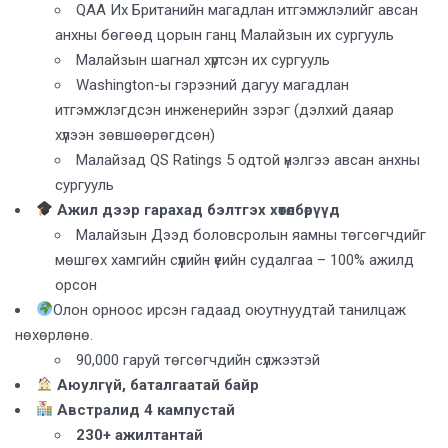
QAA Их Британийн магадлан итгэмжлэлийг авсан
анхны бөгөөд цорын ганц Малайзын их сургууль
Малайзын шагнал хүртсэн их сургууль
Washington-ы гэрээний дагуу магадлан
итгэмжлэгдсэн инженерийн зэрэг (дэлхий даяар
хүлээн зөвшөөрөгдсөн)
Малайзад QS Ratings 5 одтой үнэлгээ авсан анхны
сургууль
Ажил дээр гарахад бэлтгэх хөтөлбөрүүд
Малайзын Дээд боловсролын яамны төгсөгчдийг
мөшгөх хамгийн сүүлийн үеийн судалгаа – 100% ажилд
орсон
Олон орноос ирсэн гадаад оюутнуудтай танилцаж
нөхөрлөнө.
90,000 гаруй төгсөгчдийн сүлжээтэй
Аюулгүй, баталгаатай байр
Австралид 4 кампустай
230+ ажилтантай