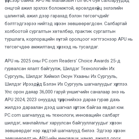
үзүүлсээр байна. APU нь Малайзын гол өсч буй салбаруудад
онцгой ажил эрхлэх боломжтой, өрсөлдөхүйц эхлэлийн
цалинтай, ажил дээр гарахад бэлэн төгсөгчдийг
бэлтгэдгээрээ нийтэд хүлээн зөвшөөрөгдсөн. Салбартай
холбоотой сургалтын хөтөлбөр, практик сургалтын
туршлага, корпорацийн хүчтэй оролцоог нэгтгэснээр APU нь
төгсөгчдөө амжилтанд хүрэхэд нь тусалдаг.
APU нь 2025 оны PC.com Readers’ Choice Awards 25-д
гурвалсан ялалт байгуулж, Шилдэг Технологийн Их
Сургууль, Шилдэг Хиймэл Оюун Ухааны Их Сургууль,
Шилдэг Ирээдүйд Бэлэн Их Сургууль шагналуудыг хүртлээ.
Улс орон даяар 36,000 гаруй уншигчийн саналаар энэ нь
APU 2024, 2023 онуудад түрүүлснийхээ дараа гурав дахь
жилдээ дараалан дээд шагнал хүртэж байгаа явдал юм.
PC.com шагналууд нь технологи, инновацийн салбарт
шилдэг, манлайллыг харуулсан байгууллагуудыг хүлээн
зөвшөөрдөг нэр хүндтэй шагналууд билээ. Эдгээр хүлээн
зөвшөөрөлт нь APU-ийн инноваци, чанар, ажилд орох