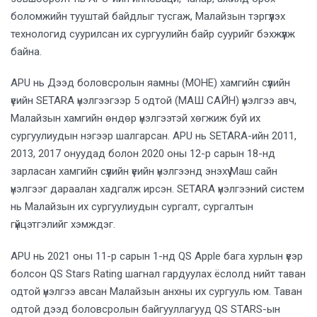
боломжийн тууштай байдлыг тусгаж, Малайзын тэргүүлэх
технологид суурилсан их сургуулийн байр суурийг бэхжүүлж
байна.
APU нь Дээд боловсролын яамны (MOHE) хамгийн сүүлийн
үеийн SETARA үнэлгээгээр 5 одтой (МАШ САЙН) үнэлгээ авч,
Малайзын хамгийн өндөр үнэлгээтэй хөгжиж буй их
сургуулиудын нэгээр шалгарсан. APU нь SETARA-ийн 2011,
2013, 2017 онуудад болон 2020 оны 12-р сарын 18-нд
зарласан хамгийн сүүлийн үеийн үнэлгээнд энэхүү Маш сайн
үнэлгээг дараалан хадгалж ирсэн. SETARA үнэлгээний систем
нь Малайзын их сургуулиудын сургалт, сургалтын
гүйцэтгэлийг хэмждэг.
APU нь 2021 оны 11-р сарын 1-нд QS Apple бага хурлын үеэр
болсон QS Stars Rating шагнал гардуулах ёслолд нийт таван
одтой үнэлгээ авсан Малайзын анхны их сургууль юм. Таван
одтой дээд боловсролын байгууллагууд QS STARS-ын