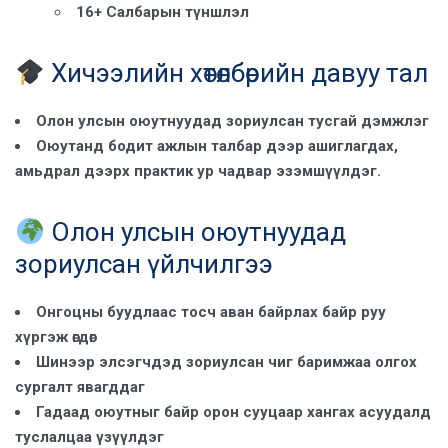
16+ Салбарын түншлэл
Хичээлийн хөтөлбөрийн давуу тал
Олон улсын оюутнуудад зориулсан тусгай дэмжлэг
Оюутанд бодит ажлын талбар дээр ашиглагдах,
амьдрал дээрх практик ур чадвар эзэмшүүлдэг.
Олон улсын оюутнуудад
зориулсан үйлчилгээ
Онгоцны буудлаас тосч аван байрлах байр руу
хүргэж өгдөг
Шинээр элсэгчдэд зориулсан чиг баримжаа олгох
сургалт явагддаг
Гадаад оюутныг байр орон сууцаар хангах асуудалд
туслалцаа үзүүлдэг