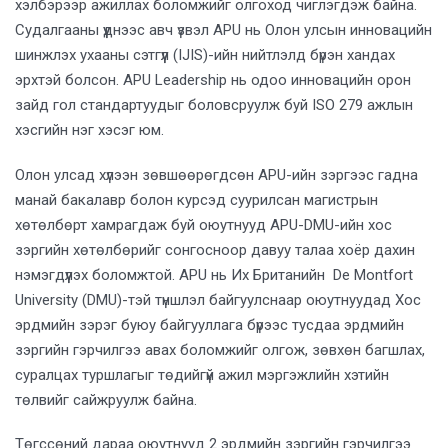
хэлбэрээр ажиллах боломжийг олгоход чиглэгдэж байна.
Судалгааны үүднээс авч үзвэл APU нь Олон улсын инновацийн
шинжлэх ухааны сэтгүүл (IJIS)-ийн нийтлэлд бүрэн хандах
эрхтэй болсон. APU Leadership нь одоо инновацийн орон
зайд гол стандартуудыг боловсруулж буй ISO 279 ажлын
хэсгийн нэг хэсэг юм.
Олон улсад хүлээн зөвшөөрөгдсөн APU-ийн зэргээс гадна
манай бакалавр болон курсэд суурилсан магистрын
хөтөлбөрт хамрагдаж буй оюутнууд APU-DMU-ийн хос
зэргийн хөтөлбөрийг сонгосноор давуу талаа хоёр дахин
нэмэгдүүлэх боломжтой. APU нь Их Британийн De Montfort
University (DMU)-тэй түншлэл байгуулснаар оюутнуудад Хос
эрдмийн зэрэг буюу байгууллага бүрээс тусдаа эрдмийн
зэргийн гэрчилгээ авах боломжийг олгож, зөвхөн багшлах,
суралцах туршлагыг төдийгүй ажил мэргэжлийн хэтийн
төлвийг сайжруулж байна.
Төгссөний дараа оюутнууд 2 эрдмийн зэргийн гэрчилгээ