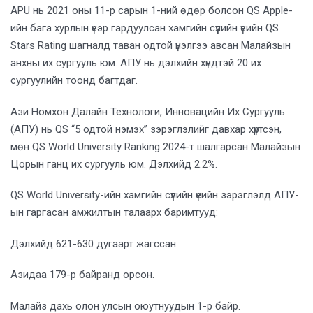
APU нь 2021 оны 11-р сарын 1-ний өдөр болсон QS Apple-
ийн бага хурлын үеэр гардуулсан хамгийн сүүлийн үеийн QS
Stars Rating шагналд таван одтой үнэлгээ авсан Малайзын
анхны их сургууль юм. АПУ нь дэлхийн хүндтэй 20 их
сургуулийн тоонд багтдаг.
Ази Номхон Далайн Технологи, Инновацийн Их Сургууль
(АПУ) нь QS “5 одтой нэмэх” зэрэглэлийг давхар хүртсэн,
мөн QS World University Ranking 2024-т шалгарсан Малайзын
Цорын ганц их сургууль юм. Дэлхийд 2.2%.
QS World University-ийн хамгийн сүүлийн үеийн зэрэглэлд АПУ-
ын гаргасан амжилтын талаарх баримтууд:
Дэлхийд 621-630 дугаарт жагссан.
Азидаа 179-р байранд орсон.
Малайз дахь олон улсын оюутнуудын 1-р байр.