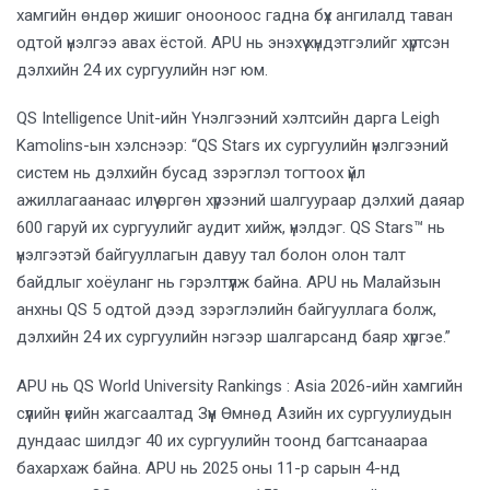
хамгийн өндөр жишиг онооноос гадна бүх ангилалд таван
одтой үнэлгээ авах ёстой. APU нь энэхүү хүндэтгэлийг хүртсэн
дэлхийн 24 их сургуулийн нэг юм.
QS Intelligence Unit-ийн Үнэлгээний хэлтсийн дарга Leigh
Kamolins-ын хэлснээр: “QS Stars их сургуулийн үнэлгээний
систем нь дэлхийн бусад зэрэглэл тогтоох үйл
ажиллагаанаас илүү өргөн хүрээний шалгуураар дэлхий даяар
600 гаруй их сургуулийг аудит хийж, үнэлдэг. QS Stars™ нь
үнэлгээтэй байгууллагын давуу тал болон олон талт
байдлыг хоёуланг нь гэрэлтүүлж байна. APU нь Малайзын
анхны QS 5 одтой дээд зэрэглэлийн байгууллага болж,
дэлхийн 24 их сургуулийн нэгээр шалгарсанд баяр хүргэе.”
APU нь QS World University Rankings : Asia 2026-ийн хамгийн
сүүлийн үеийн жагсаалтад Зүүн Өмнөд Азийн их сургуулиудын
дундаас шилдэг 40 их сургуулийн тоонд багтсанаараа
бахархаж байна. APU нь 2025 оны 11-р сарын 4-нд