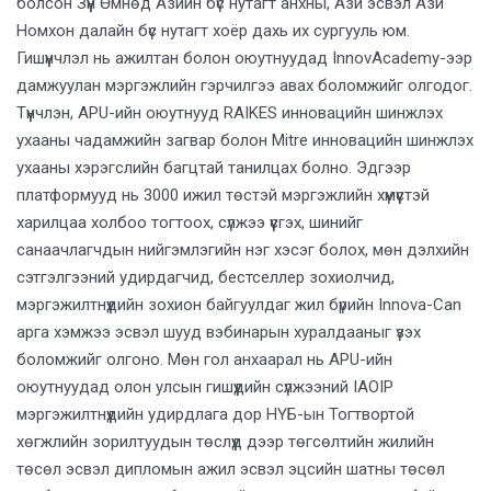
болсон Зүүн Өмнөд Азийн бүс нутагт анхны, Ази эсвэл Ази
Номхон далайн бүс нутагт хоёр дахь их сургууль юм.
Гишүүнчлэл нь ажилтан болон оюутнуудад InnovAcademy-ээр
дамжуулан мэргэжлийн гэрчилгээ авах боломжийг олгодог.
Түүнчлэн, APU-ийн оюутнууд RAIKES инновацийн шинжлэх
ухааны чадамжийн загвар болон Mitre инновацийн шинжлэх
ухааны хэрэгслийн багцтай танилцах болно. Эдгээр
платформууд нь 3000 ижил төстэй мэргэжлийн хүмүүстэй
харилцаа холбоо тогтоох, сүлжээ үүсгэх, шинийг
санаачлагчдын нийгэмлэгийн нэг хэсэг болох, мөн дэлхийн
сэтгэлгээний удирдагчид, бестселлер зохиолчид,
мэргэжилтнүүдийн зохион байгуулдаг жил бүрийн Innova-Can
арга хэмжээ эсвэл шууд вэбинарын хуралдааныг үзэх
боломжийг олгоно. Мөн гол анхаарал нь APU-ийн
оюутнуудад олон улсын гишүүдийн сүлжээний IAOIP
мэргэжилтнүүдийн удирдлага дор НҮБ-ын Тогтвортой
хөгжлийн зорилтуудын төслүүд дээр төгсөлтийн жилийн
төсөл эсвэл дипломын ажил эсвэл эцсийн шатны төсөл