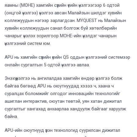
яамны (MOHE) хамгийн сүүлийн үеийн үнэлгээгээр 6 одтой
(онцгой үнэлгээ) үнэлгээ авсан Малайзын шилдэг хувийн
коллежуудын нэгээр зарлагдсан. MYQUEST нь Малайзын
хувийн коллежуудын санал болгож буй хөтөлбөрийн
чанарыг үнэлэх зорилгоор MOHE-ийн үнэлдэг чанарын
үнэлгээний систем юм.
APU нь хамгийн сүүлийн үеийн QS оддын үнэлгээний системээр
онлайн сургалтын 5 одтой үнэлгээ авлаа.
Энэхүү үнэлгээ нь ангилалдаа хамгийн өндөр үнэлгээ болж
байгаа бөгөөд APU нь оюутнуудад хэзээ ч, хаана ч
суралцах боломжийг олгодог инновацийн технологийг
ашиглан интерактив, оюутан төвтэй, уян хатан дижитал
сургалтыг хангахад анхаарлаа хандуулж байгааг харуулж
байна.
APU-ийн оюутнууд үүлэн технологид суурилсан дижитал