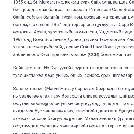
1955 онд St. Margaret коллежид сурч байх хугацаандаа Ca
бичгүүд алдагдаж байгааг анзаарсан. Ингэснээр Cape Breto
бүрийн соёлын бүлгүүдийн тухай ном, архивын материалыг 
өргөжүүлж эхэлсэн. 1957 онд тэрээр энэ цуглуулгыг Cape B
өргөжиж, Архив, хүрээлэнгийн номын сан, Үндэстний судал
1968 онд Nova Scotia-ийн Дорно дахины Технологийн Инст
хэдэн километрийн зайд орших Grand Lake Road дээр нээг
албан ёсоор Кейп Бретоны коллеж (CCB) болгон нэгтгэв.
Кейп Бретоны Их Сургуулийн сургалтын үндсэн хэл нь анг
тулд англи хэл дээр унших, бичих, сонсох, ярих чиглэлээр
Зөвлөх төвийн (Marvin Harvey барилгад байрладаг) гол үү
нь зөвлөгөө өгөх, гарч болзошгүй аливаа асуудлыг шийдв
оюутны зөвлөхүүд олон улсын оюутнуудад тусалдаг. Тэд 
академик бус зөвлөгөө өгөх, эмнэлгийн даатгалд бүртгүүл
хэмжээг зохион байгуулах үүрэгтэй. Манай зөвлөхүүд (үүнд 
оюутнуудад суралцах зөвшөөрлийн өргөдөл гаргах, иргэ
оюутнуудад тусладаг.