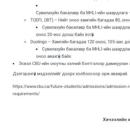
Сувилахуйн бакалавр ба MHLI-ийн шаардлага –
TOEFL (IBT) – Нийт оноо хамгийн багадаа 80, оно
Сувилахуйн бакалавр ба MHLI-ийн шаардлаг
оноо 20-иос доош байх ёсгүй.
Duolingo – Хамгийн багадаа 120 оноо, 105-аас до
Сувилахуйн бакалавр ба MHLI-ийн шаардла
оноо авахгүй байх.
Эсвэл CBU-ийн оюутны хэлний бэлтгэлээр дамжуулан эл
Дэлгэрэнгүй мэдээллийг доорх холбоосоор орж аваарай.
https://www.cbu.ca/future-students/admissions/admission-r
requirements/
Хичээлийн хөт