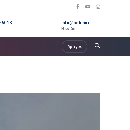
5-6018
info@ncb.mn
И-мэйл
Бүртгүүлэх