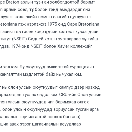
pe Breton арлын түүхэн ач холбогдолтой баримт
n арлын соёл, түүх болон тэнд амьдардаг янз
цуглуулж, коллежийн номын сангийн цуглуулгыг
retoniana гэж нэрлэжээ.1975 онд Cape Bretoniana
гааны төв гэсэн хоёр үндсэн хэлтэст хуваагдсан.
итут (NSEIT) Сидней хотын хязгаараас зүүн тийш
дэв. 1974 онд NSEIT болон Xavier коллежийг
ли хэл юм. Бүх оюутнууд амжилттай суралцахын
 хангалттай мэдлэгтэй байх нь чухал юм.
рэг нь олон улсын оюутнуудыг кампус дээр ирэхэд
эрлэхэд нь туслах явдал юм. CBU-ийн Олон улсын
олон улсын оюутнуудад чиг баримжаа олгох,
эх, олон улсын оюутнуудад зориулсан тусгай арга
цагаачлалын гэрчилгээтэй зөвлөх багтана)
ншил авах зэрэг цагаачлалын асуудлаар