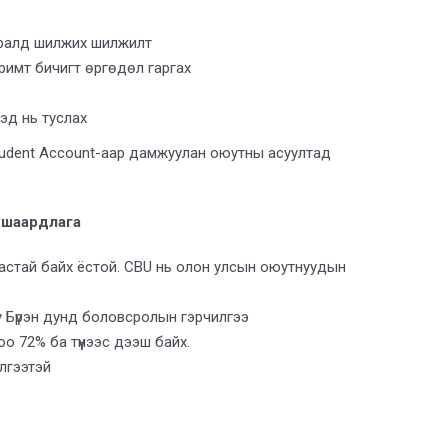
ьдралд шилжих шилжилт
римт бичигт өргөдөл гаргах
хэд нь туслах
tudent Account-аар дамжуулан оюутны асуултад
 шаардлага
астай байх ёстой. CBU нь олон улсын оюутнуудын
 Бүрэн дунд боловсролын гэрчилгээ
о 72% ба түүнээс дээш байх.
элгээтэй