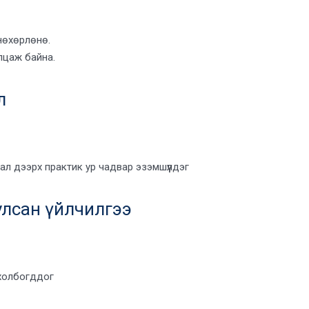
нөхөрлөнө.
лцаж байна.
л
л дээрх практик ур чадвар эзэмшүүлдэг
лсан үйлчилгээ
холбогддог