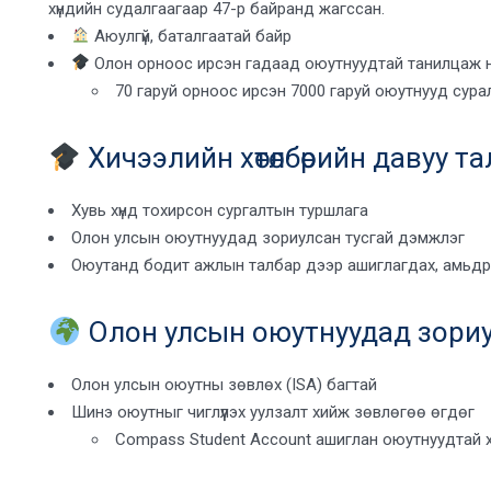
хүндийн судалгаагаар 47-р байранд жагссан.
Аюулгүй, баталгаатай байр
Олон орноос ирсэн гадаад оюутнуудтай танилцаж 
70 гаруй орноос ирсэн 7000 гаруй оюутнууд сура
Хичээлийн хөтөлбөрийн давуу та
Хувь хүнд тохирсон сургалтын туршлага
Олон улсын оюутнуудад зориулсан тусгай дэмжлэг
Оюутанд бодит ажлын талбар дээр ашиглагдах, амьдра
Олон улсын оюутнуудад зориу
Олон улсын оюутны зөвлөх (ISA) багтай
Шинэ оюутныг чиглүүлэх уулзалт хийж зөвлөгөө өгдөг
Compass Student Account
ашиглан оюутнуудтай 