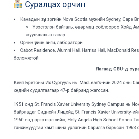
Суралцах орчин
Канадын зүүн эргийн Nova Scotia мужийн Sydney, Cape Br
Үзэсгэлэн байгаль, өвөрмөц соёлоороо Хойд Ам
жуулчлалын газар
Орчин үеийн анги, лаборатори
Cabot Residence, Alumni Hall, Harriss Hall, MacDonald 
боломжтой
Яагаад CBU-д сура
Кейп Бретоны Их Сургууль нь MacLean’s-ийн 2024 оны ба
хүндийн судалгаагаар 47-р байранд жагссан.
1951 онд St. Francis Xavier University Sydney Campus нь N
байрладаг Сиднейн Лицейд St. Francis Xavier University-
1960 онд өргөтгөл хийж, Holy Angels High School болон Т
танхимуудтай хамт шинэ урлагийн барилга барьсан. 1963 о