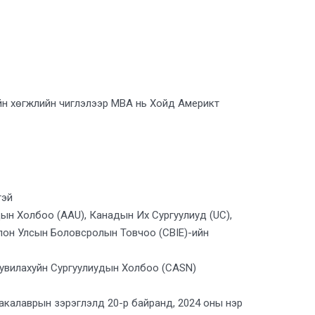
ийн хөгжлийн чиглэлээр MBA нь Хойд Америкт
тэй
дын Холбоо (AAU), Канадын Их Сургуулиуд (UC),
лон Улсын Боловсролын Товчоо (CBIE)-ийн
увилахуйн Сургуулиудын Холбоо (CASN)
акалаврын зэрэглэлд 20-р байранд, 2024 оны нэр