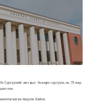
Сургуулийг авч үзье. Энэхүү их сургууль нь 70 өөр
ршил юм.
 ажиллагаагаа явуулж байна.