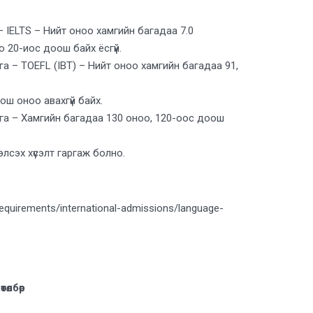
 IELTS – Нийт оноо хамгийн багадаа 7.0
о 20-иос доош байх ёсгүй.
а – TOEFL (IBT) – Нийт оноо хамгийн багадаа 91,
ош оноо авахгүй байх.
га – Хамгийн багадаа 130 оноо, 120-оос доош
сэх хүсэлт гаргаж болно.
equirements/international-admissions/language-
өлбөр