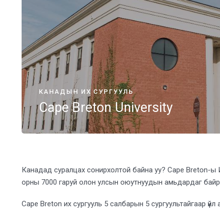
КАНАДЫН ИХ СУРГУУЛЬ
Cape Breton University
Канадад суралцах сонирхолтой байна уу? Cape Breton-ы Их 
орны 7000 гаруй олон улсын оюутнуудын амьдардаг бай
Cape Breton их сургууль 5 салбарын 5 сургуультайгаар үйл