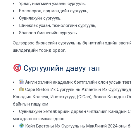
Урлаг, нийгмийн ухааны сургууль,
Боловсрол, эрүүл мэндийн сургууль,
Сувилахуйн сургууль,
Шинжлэх ухаан, технологийн сургууль,
Shannon бизнесийн сургууль
Эдгээрээс бизнесийн сургууль нь бүс нутгийн эдийн засг
шилдэгүүдийн тоонд ордог.
Сургуулийн давуу тал
Англи хэлний академик бэлтгэлийн олон улсын төв
Cape Breton Их Сургууль нь Атлантын Их Сургуулиу
Канадын Коллеж, Институтууд (CICan), болон Канадын О
байнгын гишүүн юм
Сувилахуйн хөтөлбөрийн дөрвөн чиглэлийг Канадын С
магадлан итгэмжлэгдсэн.
Кейп Бретоны Их Сургууль нь МакЛиний 2024 оны б