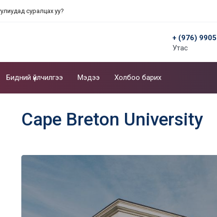
уулиудад суралцах уу?
+ (976) 990
Утас
Бидний үйлчилгээ
Мэдээ
Холбоо барих
Cape Breton University