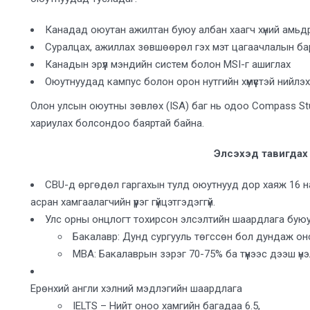
Канадад оюутан ажилтан буюу албан хаагч хүний ​​​​ам
Суралцах, ажиллах зөвшөөрөл гэх мэт цагаачлалын ба
Канадын эрүүл мэндийн систем болон MSI-г ашиглах
Оюутнуудад кампус болон орон нутгийн хүмүүстэй нийлэ
Олон улсын оюутны зөвлөх (ISA) баг нь одоо Compass S
хариулах болсондоо баяртай байна.
Элсэхэд тавигдах
CBU-д өргөдөл гаргахын тулд оюутнууд дор хаяж 16 н
асран хамгаалагчийн үүрэг гүйцэтгэдэггүй.
Улс орны онцлогт тохирсон элсэлтийн шаардлага буюу
Бакалавр: Дунд сургууль төгссөн бол дундаж оно
MBA: Бакалаврын зэрэг 70-75% ба түүнээс дээш үн
Ерөнхий англи хэлний мэдлэгийн шаардлага
IELTS – Нийт оноо хамгийн багадаа 6.5,