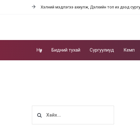
Skip
Skip
Хэлний мэдлэгээ ахиулж, Дэлхийн топ их дээд сург
links
to
content
Нүүр
Бидний тухай
Сургуулиуд
Кемп
Хайх: