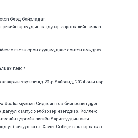
eton бүсэд байрладаг.
ерикийн арлуудын нэгдүгээр зэрэглэлийн аялал
Residence гэсэн орон сууцнуудаас сонгон амьдрах
лцах гэж ?
калаврын зэрэглэлд 20-р байранд, 2024 оны нэр
ova Scotia мужийн Сиднейн төв бизнесийн дүүрэгт
ийн дагуул кампус хэлбэрээр нээгджээ. Коллеж
энгисийн цэргийн лигийн барилгуудын анги
нд уг байгууллагыг Xavier College гэж нэрлэжээ.