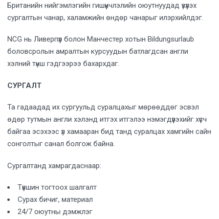
Британийн нийгэмлэгийн гишүүнчлэлийн оюутнуудад үзүүлэх
сургалтын чанар, халамжийн өндөр чанарыг илэрхийлдэг.
NCG нь Ливерпүүл болон Манчестер хотын Bildungsurlaub
боловсролын амралтын курсуудын батлагдсан англи
хэлний түнш гэдгээрээ бахархдаг.
СУРГАЛТ
Та гадаадад их сургуульд суралцахыг мөрөөддөг эсвэл
өдөр тутмын англи хэлэнд итгэх итгэлээ нэмэгдүүлэхийг хүсч
байгаа эсэхээс үл хамааран бид танд суралцах хамгийн сайн
сонголтыг санал болгож байна.
Сургалтанд хамрагдаснаар:
Түвшин тогтоох шалгалт
Сурах бичиг, материал
24/7 оюутны дэмжлэг