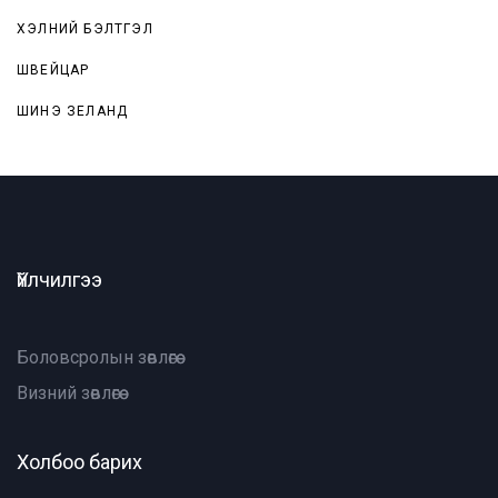
ХЭЛНИЙ БЭЛТГЭЛ
ШВЕЙЦАР
ШИНЭ ЗЕЛАНД
Үйлчилгээ
Боловсролын зөвлөгөө
Визний зөвлөгөө
Холбоо барих