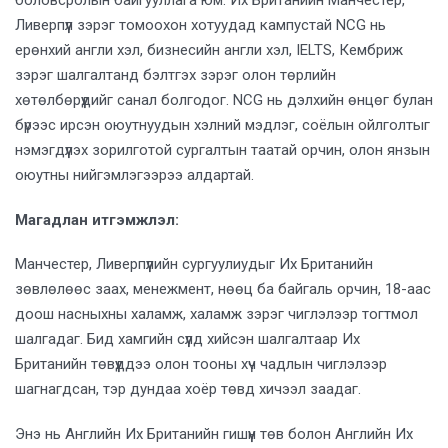
боловсролын байгууллага юм. Их Британийн Манчестер,
Ливерпүүл зэрэг томоохон хотуудад кампустай NCG нь
ерөнхий англи хэл, бизнесийн англи хэл, IELTS, Кембриж
зэрэг шалгалтанд бэлтгэх зэрэг олон төрлийн
хөтөлбөрүүдийг санал болгодог. NCG нь дэлхийн өнцөг булан
бүрээс ирсэн оюутнуудын хэлний мэдлэг, соёлын ойлголтыг
нэмэгдүүлэх зорилготой сургалтын таатай орчин, олон янзын
оюутны нийгэмлэгээрээ алдартай.
Магадлан итгэмжлэл:
Манчестер, Ливерпүүлийн сургуулиудыг Их Британийн
зөвлөлөөс заах, менежмент, нөөц ба байгаль орчин, 18-аас
доош насныхны халамж, халамж зэрэг чиглэлээр тогтмол
шалгадаг. Бид хамгийн сүүлд хийсэн шалгалтаар Их
Британийн төвүүддээ олон тооны хүч чадлын чиглэлээр
шагнагдсан, тэр дундаа хоёр төвд хичээл заадаг.
Энэ нь Английн Их Британийн гишүүн төв болон Английн Их