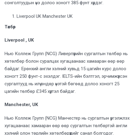
сонголтуудын үнэ долоо хоногт 385 фунт хүрдэг.
Liverpool UK Manchester UK
Төлбөр
Liverpool , UK
Нью Коллеж Групп (NCG) Ливерпүүлийн сургалтын төлбөр нь
хөтөлбөр болон суралцах хугацаанаас хамааран өөр өөр
байдаг. Ерөнхий англи хэлний хувьд 15 цагийн курс долоо
хоногт 250 фунт-с эхэлдэг. IELTS-ийн бэлтгэл, эрчимжүүлсэн
сургалтууд нь илүү өндөр үнэтэй бөгөөд долоо хоногт 25
цагийн төлбөр £345 хүртэл байдаг.
Manchester, UK
Нью Коллеж Групп (NCG) Манчестер нь сургалтын үргэлжлэх
хугацаанаас хамааран өөр өөр сургалтын төлбөртэй англи
хэлний олон төрлийн хөтөлбөрүүдийг санал болгодог.