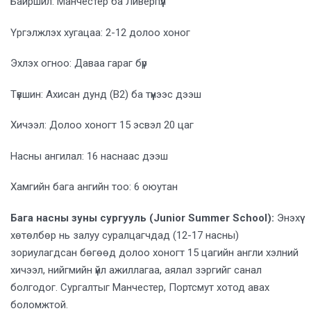
Байршил: Манчестер ба Ливерпүүл
Үргэлжлэх хугацаа: 2-12 долоо хоног
Эхлэх огноо: Даваа гараг бүр
Түвшин: Ахисан дунд (B2) ба түүнээс дээш
Хичээл: Долоо хоногт 15 эсвэл 20 цаг
Насны ангилал: 16 наснаас дээш
Хамгийн бага ангийн тоо: 6 оюутан
Бага насны зуны сургууль (Junior Summer School):
Энэхүү
хөтөлбөр нь залуу суралцагчдад (12-17 насны)
зориулагдсан бөгөөд долоо хоногт 15 цагийн англи хэлний
хичээл, нийгмийн үйл ажиллагаа, аялал зэргийг санал
болгодог. Сургалтыг Манчестер, Портсмут хотод авах
боломжтой.