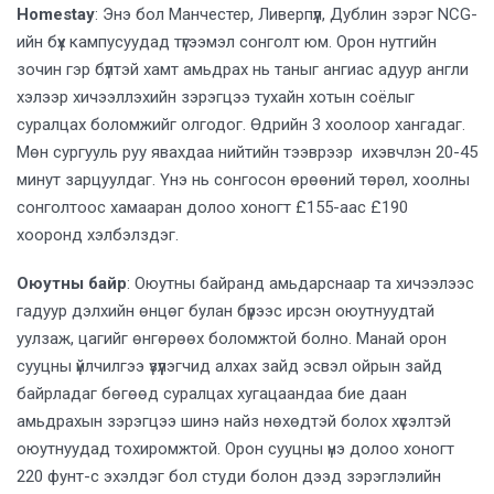
Homestay
: Энэ бол Манчестер, Ливерпүүл, Дублин зэрэг NCG-
ийн бүх кампусуудад түгээмэл сонголт юм. Орон нутгийн
зочин гэр бүлтэй хамт амьдрах нь таныг ангиас адуур англи
хэлээр хичээллэхийн зэрэгцээ тухайн хотын соёлыг
суралцах боломжийг олгодог. Өдрийн 3 хоолоор хангадаг.
Мөн сургууль руу явахдаа нийтийн тээврээр ихэвчлэн 20-45
минут зарцуулдаг. Үнэ нь сонгосон өрөөний төрөл, хоолны
сонголтоос хамааран долоо хоногт £155-аас £190
хооронд хэлбэлздэг.
Оюутны байр
: Оюутны байранд амьдарснаар та хичээлээс
гадуур дэлхийн өнцөг булан бүрээс ирсэн оюутнуудтай
уулзаж, цагийг өнгөрөөх боломжтой болно. Манай орон
сууцны үйлчилгээ үзүүлэгчид алхах зайд эсвэл ойрын зайд
байрладаг бөгөөд суралцах хугацаандаа бие даан
амьдрахын зэрэгцээ шинэ найз нөхөдтэй болох хүсэлтэй
оюутнуудад тохиромжтой. Орон сууцны үнэ долоо хоногт
220 фунт-с эхэлдэг бол студи болон дээд зэрэглэлийн