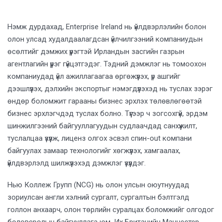
Нэмж дурдахад, Enterprise Ireland нь үйлдвэрлэлийн болон
олон улсад худалдаалагдсан үйлчилгээний компаниудын
өсөлтийг дэмжих үүрэгтэй Ирландын засгийн газрын
агентлагийн үүрэг гүйцэтгэдэг. Тэдний дэмжлэг нь томоохон
компаниудад үйл ажиллагаагаа өргөжүүлэх, үр ашгийг
дээшлүүлэх, дэлхийн экспортыг нэмэгдүүлэхэд нь туслах зэрэг
өндөр боломжит гарааны бизнес эрхлэх төлөвлөгөөтэй
бизнес эрхлэгчдэд туслах болно. Түүгээр ч зогсохгүй, эрдэм
шинжилгээний байгууллагуудын судлаачдад санхүүжилт,
туслалцаа үзүүлж, лиценз олгох эсвэл спин-out компани
байгуулах замаар технологийг хөгжүүлэх, хамгаалах,
үйлдвэрлэлд шилжүүлэхэд дэмжлэг үзүүлдэг.
Нью Коллеж Групп (NCG) нь олон улсын оюутнуудад
зориулсан англи хэлний сургалт, сургалтын бэлтгэлд
голлон анхаарч, олон төрлийн суралцах боломжийг олгодог