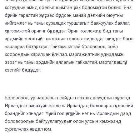
хотуудын амьд соёлыг шимтэн үзэх боломжтой болно. Янз
бүрийн гаралтай хүмүүсээс бүрдсэн манай дэлхийн оюутны
нийгэмлэг нь таны суралцах туршлагыг баяжуулах баялаг,
хүртээмжтэй орчинг бүрдүүлдэг. Эрин коллежид бид таны
эрдмийн өсөлтийг хангахын төлөө ажилладаг шилдэг багш
нараараа бахархдаг. Гайхамшигтай боловсрол, соёл
хоорондын харилцан үйлчлэл, мэргэжилтний удирдамж
зэрэг нь таны эрдмийн аялалын гайхалтай, мартагдашгүй
хэсгийг бүрдүүлдэг.
Боловсрол, ур чадварын сайдын эрхлэх асуудлын хүрээнд
Ирландын аж ахуйн нэгж нь Ирландад боловсрол үндэсний
брэндийг хянадаг. Үүний гол үүргүүдийн нэг нь Ирландын дээд
боловсролын байгууллагуудыг олон улсын хэмжээнд
сурталчлах явдал юм.