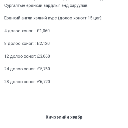
Сургалтын ерөнхий зардлыг энд харуулав.
Ерөнхий англи хэлний курс (долоо хоногт 15 цаг):
4 долоо хоног: : £1,060
8 долоо хоног: : £2,120
12 долоо хоног: £3,060
24 долоо хоног: £5,760
28 долоо хоног: £6,720
Хичээлийн хөтөлбөр