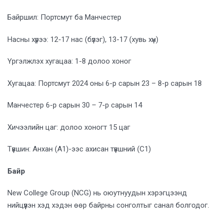
Байршил: Портсмут ба Манчестер
Насны хүрээ: 12-17 нас (бүлэг), 13-17 (хувь хүн)
Үргэлжлэх хугацаа: 1-8 долоо хоног
Хугацаа: Портсмут 2024 оны 6-р сарын 23 – 8-р сарын 18
Манчестер 6-р сарын 30 – 7-р сарын 14
Хичээлийн цаг: долоо хоногт 15 цаг
Түвшин: Анхан (A1)-ээс ахисан түвшний (C1)
Байр
New College Group (NCG) нь оюутнуудын хэрэгцээнд
нийцүүлэн хэд хэдэн өөр байрны сонголтыг санал болгодог.