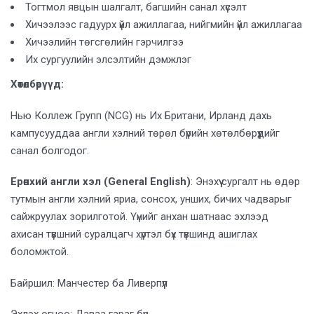
Тогтмол явцын шалгалт, багшийн санал хүсэлт
Хичээлээс гадуурх үйл ажиллагаа, нийгмийн үйл ажиллагаа
Хичээлийн төгсгөлийн гэрчилгээ
Их сургуулийн элсэлтийн дэмжлэг
Хөтөлбөрүүд:
Нью Коллеж Групп (NCG) нь Их Британи, Ирланд дахь
кампусууддаа англи хэлний төрөл бүрийн хөтөлбөрүүдийг
санал болгодог.
Ерөнхий англи хэл
(General English)
: Энэхүү сургалт нь өдөр
тутмын англи хэлний яриа, сонсох, унших, бичих чадварыг
сайжруулах зорилготой. Үүнийг анхан шатнаас эхлээд
ахисан түвшний суралцагч хүртэл бүх түвшинд ашиглах
боломжтой.
Байршил: Манчестер ба Ливерпүүл