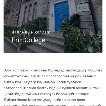
ИРЛАНДЫН КОЛЛЕЖ
Erin College
Эрин коллежийг сонгох нь Ирландад мартагдашгүй туршлага
хуримтлуулахын зэрэгцээ боловсролын онцгой аялалыг
амлаж буй шийдвэр юм. Хамгийн сайн тусламж,
боловсролыг санал болгох бидний гуйвшгүй амлалт нь таны
цагийг бидэнтэй хамт өнгөрүүлэх боломжийг олгодог.
Дублин болон Корк хотуудад сайн тоноглогдсон
кампусууд байгаа тул та суралцах явцдаа эдгээр алдартай