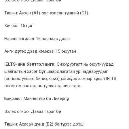
Эхлэх огноо: Даваа гараг бүр
Түвшин: Анхан (A1)-ээс ахисан түвшний (C1)
Хичээл: 15 цаг
Насны ангилал: 16 наснаас дээш
Анги дүүргэх дээд хэмжээ: 15 оюутан
IELTS-ийн бэлтгэл
анги
:
Энэхүү сургалт нь оюутнуудад
шалгалтын хэсэг бүрт шаардлагатай ур чадваруудыг
(сонсох, унших, бичих, ярих) хөгжүүлэх замаар хүссэн IELTS
оноогоо авахад нь туслахад чиглэдэг.
Байршил: Манчестер ба Ливерпүүл
Эхлэх огноо: Даваа гараг бүр
Түвшин: Ахисан дунд (B2) ба түүнээс дээш