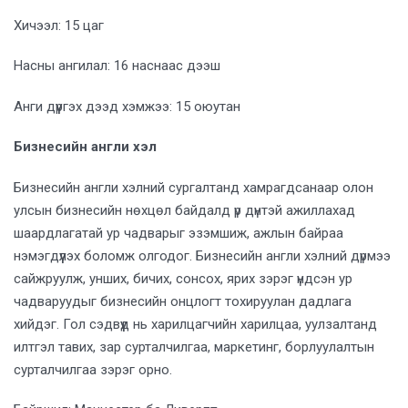
Хичээл: 15 цаг
Насны ангилал: 16 наснаас дээш
Анги дүүргэх дээд хэмжээ: 15 оюутан
Бизнесийн англи хэл
Бизнесийн англи хэлний сургалтанд хамрагдсанаар олон
улсын бизнесийн нөхцөл байдалд үр дүнтэй ажиллахад
шаардлагатай ур чадварыг эзэмшиж, ажлын байраа
нэмэгдүүлэх боломж олгодог. Бизнесийн англи хэлний дүрмээ
сайжруулж, унших, бичих, сонсох, ярих зэрэг үндсэн ур
чадваруудыг бизнесийн онцлогт тохируулан дадлага
хийдэг. Гол сэдвүүд нь харилцагчийн харилцаа, уулзалтанд
илтгэл тавих, зар сурталчилгаа, маркетинг, борлуулалтын
сурталчилгаа зэрэг орно.