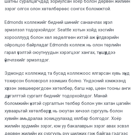
шатны суралцагчдад зориулсан хоёр болон дөрвөн жилийн
зэрэг олгох олон хөтөлбөрөөс сонгох боломжтой.
Edmonds коллежийг бидний шинийг санаачлах хүсэл
эрмэлзэл тодорхойлдог. Seattle хотын хойд хэсгийн
хорооллууд болон хөл хөдөлгөөн ихтэй аж үйлдвэрийн
ойролцоо байрладаг Edmonds коллеж нь олон төрлийн
гарал үүсэлтэй оюутнуудын хэрэгцээг хангах, түншүүддээ
үйлчлэхийг эрмэлздэг.
Эдмондс коллежид та бусад коллежоос ялгарсан хувь хүнд
тохирсон боловсрол эзэмших болно. Үндэсний хэмжээнд
хүлээн зөвшөөрөгдсөн хөтөлбөр, багш нар, цөөн тооны анги
дүүргэлттэй сургалт биднийг тодорхойлдог. Манай
боломжийн үнэтэй сургалтын төлбөр болон уян хатан цагийн
хуваарьтай хөтөлбөрүүд нь оюутан хичээл сургууль болон
хувийн амьдралаа зохицуулахад хялбар болгодог. Хоёр
жилийн эрдмийн зэрэг, юм уу бакалаврын зэрэг авах эсвэл
дөрвөн жилийн их сургууль руу шилжих гэж байгаа гэдгээс