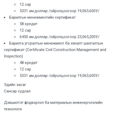
12 сар
5331 ам.доллар /ойролцоогоор 19,063,600₮/
Барилгын менежментийн сертификат
58 кредит
12 сар
6450 ам.доллар /ойролцоогоор 23,065,200₮/
Барилга угсралтын менежмент ба хяналт шалгалтын
сертификат (Certificate Civil Construction Management and
Inspection)
48 кредит
12 сар
5331 ам.доллар /ойролцоогоор 19,063,600₮/
Эдийн засаг
Сансар судлал
Дэвшилтэт үйлдвэрлэл ба материалын инженерчлэлийн
технологи