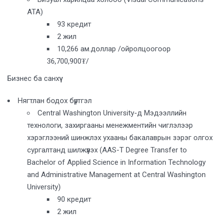
ATA)
93 кредит
2 жил
10,266 ам.доллар /ойролцоогоор
36,700,900₮/
Бизнес ба санхүү
Нягтлан бодох бүртгэл
Central Washington University-д Мэдээллийн
технологи, захиргааны менежментийн чиглэлээр
хэрэглээний шинжлэх ухааны бакалаврын зэрэг олгох
сургалтанд шилжүүлэх (AAS-T Degree Transfer to
Bachelor of Applied Science in Information Technology
and Administrative Management at Central Washington
University)
90 кредит
2 жил