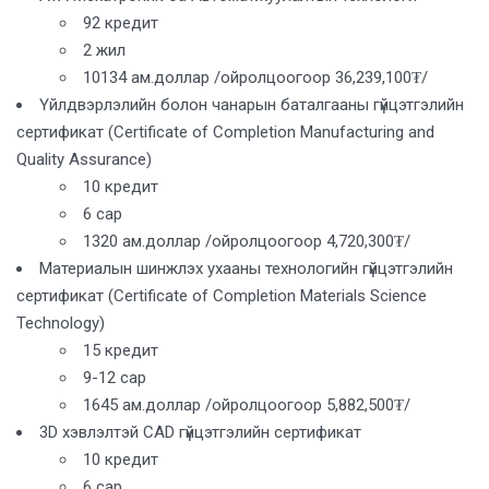
92 кредит
2 жил
10134 ам.доллар /ойролцоогоор 36,239,100₮/
Үйлдвэрлэлийн болон чанарын баталгааны гүйцэтгэлийн
сертификат (Certificate of Completion Manufacturing and
Quality Assurance)
10 кредит
6 сар
1320 ам.доллар /ойролцоогоор 4,720,300₮/
Материалын шинжлэх ухааны технологийн гүйцэтгэлийн
сертификат (Certificate of Completion Materials Science
Technology)
15 кредит
9-12 сар
1645 ам.доллар /ойролцоогоор 5,882,500₮/
3D хэвлэлтэй CAD гүйцэтгэлийн сертификат
10 кредит
6 сар