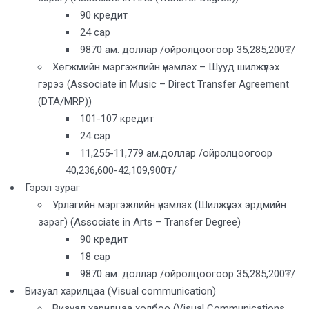
90 кредит
24 сар
9870 ам. доллар /ойролцоогоор 35,285,200₮/
Хөгжмийн мэргэжлийн үнэмлэх – Шууд шилжүүлэх
гэрээ (Associate in Music – Direct Transfer Agreement
(DTA/MRP))
101-107 кредит
24 сар
11,255-11,779 ам.доллар /ойролцоогоор
40,236,600-42,109,900₮/
Гэрэл зураг
Урлагийн мэргэжлийн үнэмлэх (Шилжүүлэх эрдмийн
зэрэг) (Associate in Arts – Transfer Degree)
90 кредит
18 сар
9870 ам. доллар /ойролцоогоор 35,285,200₮/
Визуал харилцаа (Visual communication)
Визуал харилцаа холбоо (Visual Communications