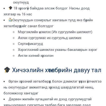
оюутнууд
18 хүрээгүй байхдаа элсэж болдог. Насны доод
хязгаар нь 16 нас
Оюутнуудын сонирхлыг хангахын тулд янз бүрийн
хөтөлбөрүүдийг санал болгодог
Мэргэжлийн үнэмлэх (Их сургуулийн шилжилт)
Ахлах сургуулиас их сургуульд шилжих
Сертификатууд
Хэрэглээний шинжлэх ухааны бакалаврын зэрэг
Англи хэлний хүрээлэн
Хичээлийн хөтөлбөрийн давуу тал
Өргөн хүрээний хөтөлбөрүүд болон дэмжлэг үзүүлэх үйлчилгээ
нь оюутнуудыг амжилтанд хүрэхэд шаардлагатай нөөц,
боломжоор хангадаг
Дөрвөн жилийн хугацаатай их дээд сургуулиудтай
харьцуулахад сургалтын төлбөр бага зардлаар дээд