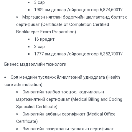
3 сар
1909 ам.доллар /ойролцоогоор 6,824,600₮/
Мэргэшсэн нягтлан бодогчийн шалгалтанд бэлтгэх
сертификат (Certificate of Completion Certified
Bookkeeper Exam Preparation)
16 кредит
3 сар
1777 ам.доллар /ойролцоогоор 6,352,700₮/
Бизнес мэдээллийн технологи
Эрүүл мэндийн тусламж үйлчилгээний удирдлага (Health
care adminstration)
Эмнэлгийн төлбөр тооцоо, кодчилолын
мэргэжилтний сертификат (Medical Billing and Coding
Specialist Certificate)
Эмнэлгийн албаны сертификат (Medical Office
Certificate)
Эмнэлгийн захиргааны туслахын сертификат