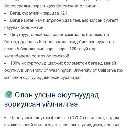
боловсролын зэрэгт хүрэх боломжийг олгодог
Багш, сурагчийн харьцаа 12:1
Багш нартай хамт илүү олон удаа ганцаарчилсан сургалт
явуулах боломжтой
Оюутнууд онлайнаар зэрэг хамгаалах боломжтой
бөгөөд дараа нь Edmonds коллежид биечлэн суралцах
эсвэл 6 бакалаврын зэрэг зэрэг 120 гаруй өөр
хөтөлбөрөөс сонгох боломжтой
100% их сургуульд шилжих боломжтой бөгөөд манай
оюутнууд University of Washington, University of California гэх
мэт олон сургуульд шилжин суралцдаг
Олон улсын оюутнуудад
зориулсан үйлчилгээ
Олон улсын оюутны үйлчилгээ (ОУСС) нь элсэлт, эрдэм
шинжилгээний зөвлөгөө, цагаачлалын удирдамж, соёлын