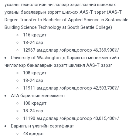
ухааны технологийн чиглэлээр хэрэглээний шинжлэх
ухааны бакалаврын зэрэгт шилжих AAS-T зэрэг (AAS-T
Degree Transfer to Bachelor of Applied Science in Sustainable
Building Science Technology at South Seattle College)
116 кредит
18-24 сар
12967 ам.доллар /ойролцоогоор 46,369,900₮/
University of Washington-д барилгын менежментийн
чиглэлээр бакалаврын зэрэгт шилжил AAS-T зэрэг
108 кредит
18-24 сар
11911 ам.доллар /ойролцоогоор 42,593,700₮/
ATA барилгын менежмент
100 кредит
18-24 сар
11190 ам.доллар /ойролцоогоор 40,015,400₮/
Барилгын үзлэгийн сертификат
48 кредит