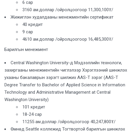
6 сар
3160 ам.доллар /ойролцоогоор 11,300,100₮/
Жижиглэн худалдааны менежментийн сертификат
40 кредит
9 сар
4610 ам.доллар /ойролцоогоор 16,485,300₮/
Барилгын менежмент
Central Washington University-д Мэдээллийн технологи,
захиргааны менежментийн чиглэлээр Хэрэглээний шинжлэх
ухааны бакалаврын зэрэгт шилжих AAS-T зэрэг (AAS-T
Degree Transfer to Bachelor of Applied Science in Information
Technology and Administrative Management at Central
Washington University)
101 кредит
18-24 сар
11255 ам.доллар /ойролцоогоор 40,247,800₮/
Өмнөд Seattle коллежид Тогтвортой барилгын шинжлэх