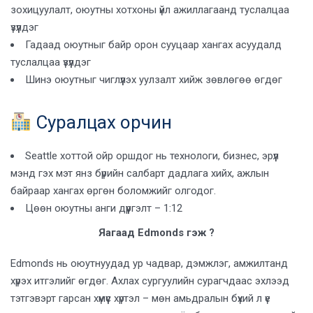
зохицуулалт, оюутны хотхоны үйл ажиллагаанд туслалцаа
үзүүлдэг
Гадаад оюутныг байр орон сууцаар хангах асуудалд
туслалцаа үзүүлдэг
Шинэ оюутныг чиглүүлэх уулзалт хийж зөвлөгөө өгдөг
Суралцах орчин
Seattle хоттой ойр оршдог нь технологи, бизнес, эрүүл
мэнд гэх мэт янз бүрийн салбарт дадлага хийх, ажлын
байраар хангах өргөн боломжийг олгодог.
Цөөн оюутны анги дүүргэлт – 1:12
Яагаад Edmonds гэж ?
Edmonds нь оюутнуудад ур чадвар, дэмжлэг, амжилтанд
хүрэх итгэлийг өгдөг. Ахлах сургуулийн сурагчдаас эхлээд
тэтгэвэрт гарсан хүмүүс хүртэл – мөн амьдралын бүхий л үе