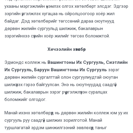
ухааны мэргэжлийн үнэмлэх олгох хөтөлбөрт элсдэг. Эдгээр
зэргийн үргэлжлэх хугацаа нь ойролцоогоор хоёр жил
байдаг. Дэд хөтөлбөрийг төгссөний дараа оюутнууд
дөрвөн жилийн сургуульд шилжиж, бакалаврын
зэрэгийнхээ сүүлийн хоёр жилийг төгсөх боломжтой.
Хичээлийн хөтөлбөр
Эдмондс коллеж нь
Вашингтоны Их Сургууль, Сиэтлийн
Их Сургууль, Баруун Вашингтоны Их Сургууль
зэрэг
дөрвөн жилийн сургалттай олон сургуулиудтай оюутан
шилжүүлэх гэрээ байгуулсан. Энэ нь оюутнуудад саадгүй
шилжиж, бакалаврын зэрэг рүү үргэлжлүүлэн суралцах
боломжийг олгодог.
Манай ихэнх хөтөлбөрүүд нь дөрвөн жилийн коллеж юм уу их
сургууль руу саадгүй шилжих зорилготой. Манай
туршлагатай эрдэм шинжилгээний зөвлөхүүд таныг