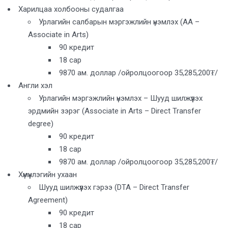
Харилцаа холбооны судалгаа
Урлагийн салбарын мэргэжлийн үнэмлэх (AA –
Associate in Arts)
90 кредит
18 сар
9870 ам. доллар /ойролцоогоор 35,285,200₮/
Англи хэл
Урлагийн мэргэжлийн үнэмлэх – Шууд шилжүүлэх
эрдмийн зэрэг (Associate in Arts – Direct Transfer
degree)
90 кредит
18 сар
9870 ам. доллар /ойролцоогоор 35,285,200₮/
Хүмүүнлэгийн ухаан
Шууд шилжүүлэх гэрээ (DTA – Direct Transfer
Agreement)
90 кредит
18 сар