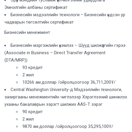
Эмнэлгийн албаны сертификат
Бизнесийн мэдээллийн технологи – Бизнесийн үндсэн ур
чадварын төгсөлтийн сертификат
Бизнесийн менежмент
Бизнесийн мэргэжлийн үнэмлэх – Шууд шилжүүлгийн гэрээ
(Associate in Business – Direct Transfer Agreement
(DTA/MRP))
93 кредит
2 жил
10266 ам.доллар /ойролцоогоор 36,711,200₮/
Central Washington University-д Мэдээллийн технологи,
захиргааны менежментийн чиглэлээр Хэрэглээний шинжлэх
ухааны бакалаврын зэрэгт шилжих AAS-T зэрэг
90 кредит
2 жил
9870 ам.доллар /ойролцоогоор 35,295,100₮/