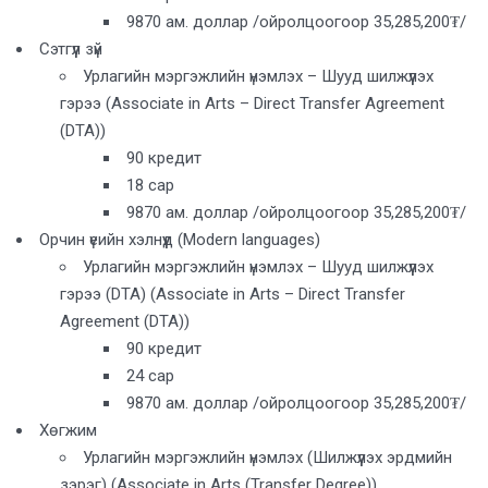
9870 ам. доллар /ойролцоогоор 35,285,200₮/
Сэтгүүл зүй
Урлагийн мэргэжлийн үнэмлэх – Шууд шилжүүлэх
гэрээ (Associate in Arts – Direct Transfer Agreement
(DTA))
90 кредит
18 сар
9870 ам. доллар /ойролцоогоор 35,285,200₮/
Орчин үеийн хэлнүүд (Modern languages)
Урлагийн мэргэжлийн үнэмлэх – Шууд шилжүүлэх
гэрээ (DTA) (Associate in Arts – Direct Transfer
Agreement (DTA))
90 кредит
24 сар
9870 ам. доллар /ойролцоогоор 35,285,200₮/
Хөгжим
Урлагийн мэргэжлийн үнэмлэх (Шилжүүлэх эрдмийн
зэрэг) (Associate in Arts (Transfer Degree))