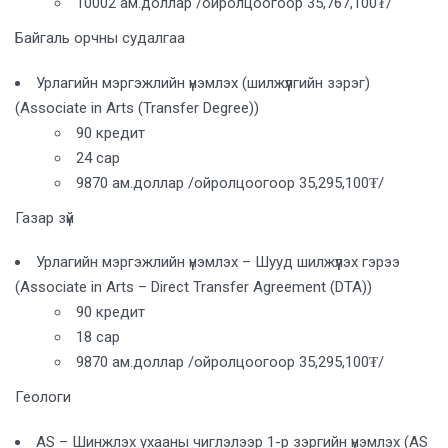
10002 ам.доллар /ойролцоогоор 35,767,100₮/
Байгаль орчны судалгаа
Урлагийн мэргэжлийн үнэмлэх (шилжүүлгийн зэрэг)
(Associate in Arts (Transfer Degree))
90 кредит
24 сар
9870 ам.доллар /ойролцоогоор 35,295,100₮/
Газар зүй
Урлагийн мэргэжлийн үнэмлэх – Шууд шилжүүлэх гэрээ
(Associate in Arts – Direct Transfer Agreement (DTA))
90 кредит
18 сар
9870 ам.доллар /ойролцоогоор 35,295,100₮/
Геологи
AS – Шинжлэх ухааны чиглэлээр 1-р зэргийн үнэмлэх (AS