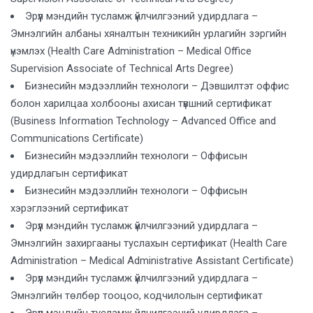
Эрүүл мэндийн тусламж үйлчилгээний удирдлага –
Эмнэлгийн албаны хяналтын техникийн урлагийн зэргийн
үнэмлэх (Health Care Administration – Medical Office
Supervision Associate of Technical Arts Degree)
Бизнесийн мэдээллийн технологи – Дэвшилтэт оффис
болон харилцаа холбооны ахисан түвшний сертификат
(Business Information Technology – Advanced Office and
Communications Certificate)
Бизнесийн мэдээллийн технологи – Оффисын
удирдлагын сертификат
Бизнесийн мэдээллийн технологи – Оффисын
хэрэглээний сертификат
Эрүүл мэндийн тусламж үйлчилгээний удирдлага –
Эмнэлгийн захиргааны туслахын сертификат (Health Care
Administration – Medical Administrative Assistant Certificate)
Эрүүл мэндийн тусламж үйлчилгээний удирдлага –
Эмнэлгийн төлбөр тооцоо, кодчилолын сертификат
Эрүүл мэндийн тусламж үйлчилгээний удирдлага –