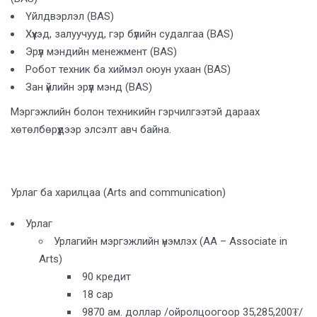
Үйлдвэрлэл (BAS)
Хүүхэд, залуучууд, гэр бүлийн судалгаа (BAS)
Эрүүл мэндийн менежмент (BAS)
Робот техник ба хиймэл оюун ухаан (BAS)
Зан үйлийн эрүүл мэнд (BAS)
Мэргэжлийн болон техникийн гэрчилгээтэй дараах
хөтөлбөрүүдээр элсэлт авч байна.
Урлаг ба харилцаа (Arts and communication)
Урлаг
Урлагийн мэргэжлийн үнэмлэх (AA – Associate in
Arts)
90 кредит
18 сар
9870 ам. доллар /ойролцоогоор 35,285,200₮/