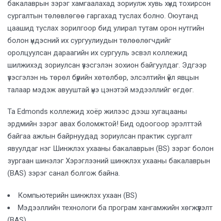
бакалаврын зэрэг хамгаалахад зориулж хувь хүнд тохирсон
сургалтын төлөвлөгөө гаргахад туслах болно. Оюутанд
цаашид туслах зорилгоор бид улирал тутам орон нутгийн
болон үндэсний их сургуулиудын төлөөлөгчдийг
оролцуулсан дараагийн их сургууль эсвэл коллежид
шилжихэд зориулсан үзэсгэлэн зохион байгуулдаг. Эдгээр
үзэсгэлэн нь төрөл бүрийн хөтөлбөр, элсэлтийн үйл явцын
талаар мэдэж авууштай үнэ цэнэтэй мэдээллийг өгдөг.
Та Edmonds коллежид хоёр жилээс дээш хугацааны
эрдмийн зэрэг авах боломжтой! Бид одоогоор эрэлттэй
байгаа ажлын байрнуудад зориулсан практик сургалт
явуулдаг нэг Шинжлэх ухааны бакалаврын (BS) зэрэг болон
зургаан шинэлэг Хэрэглээний шинжлэх ухааны бакалаврын
(BAS) зэрэг санал болгож байна.
Компьютерийн шинжлэх ухаан (BS)
Мэдээллийн технологи ба програм хангамжийн хөгжүүлэлт
(BAS)