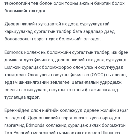
технологийн төв болон олон тооны ажлын байртай болох
боломжийг олгодог.
Дөрвөн жилийн хугацаатай их дээд сургуулиудтай
харьцуулахад сургалтын төлбөр бага зардлаар дээд
боловсролын зэрэгт хүрэх боломжийг олгодог.
Edmonds коллеж нь боломжийн сургалтын төлбөр, иж бүрэн
дэмжлэг үзүүлэх үйлчилгээ, дөрвөн жилийн их дээд сургуульд
шилжин суралцах боломжоороо олон улсын оюутнуудад
танигдсан. Олон улсын оюутны үйлчилгээ (ОУСС) нь элсэлт,
эрдэм шинжилгээний зөвлөгөө, цагаачлалын удирдамж,
соёлын зохицуулалт, оюутны хотхоны үйл ажиллагаанд
туслалцаа үзүүлдэг.
Ерөнхийдөө олон нийтийн коллежууд дөрвөн жилийн зэрэг
олгодоггүй. Дөрвөн жилийн зэрэг авахыг хүссэн өргөдөл
гаргагчид Edmonds коллежид суралцаж эхлэх боломжтой.
Тэд Урлагийн мэргэжлийн үнэмлэх олгох эсвэл Шинжлэх