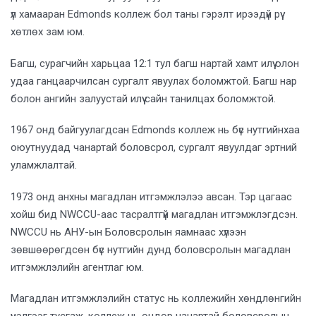
үл хамааран Edmonds коллеж бол таны гэрэлт ирээдүй рүү
хөтлөх зам юм.
Багш, сурагчийн харьцаа 12:1 тул багш нартай хамт илүү олон
удаа ганцаарчилсан сургалт явуулах боломжтой. Багш нар
болон ангийн залуустай илүү сайн танилцах боломжтой.
1967 онд байгуулагдсан Edmonds коллеж нь бүс нутгийнхаа
оюутнуудад чанартай боловсрол, сургалт явуулдаг эртний
уламжлалтай.
1973 онд анхны магадлан итгэмжлэлээ авсан. Тэр цагаас
хойш бид NWCCU-аас тасралтгүй магадлан итгэмжлэгдсэн.
NWCCU нь АНУ-ын Боловсролын яамнаас хүлээн
зөвшөөрөгдсөн бүс нутгийн дунд боловсролын магадлан
итгэмжлэлийн агентлаг юм.
Магадлан итгэмжлэлийн статус нь коллежийн хөндлөнгийн