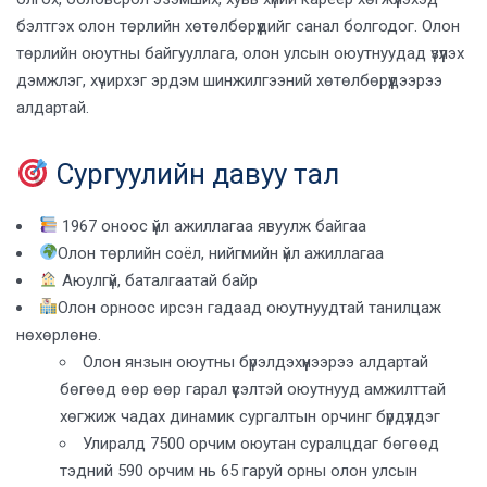
бэлтгэх олон төрлийн хөтөлбөрүүдийг санал болгодог. Олон
төрлийн оюутны байгууллага, олон улсын оюутнуудад үзүүлэх
дэмжлэг, хүчирхэг эрдэм шинжилгээний хөтөлбөрүүдээрээ
алдартай.
Сургуулийн давуу тал
1967 оноос үйл ажиллагаа явуулж байгаа
Олон төрлийн соёл, нийгмийн үйл ажиллагаа
Аюулгүй, баталгаатай байр
Олон орноос ирсэн гадаад оюутнуудтай танилцаж
нөхөрлөнө.
Олон янзын оюутны бүрэлдэхүүнээрээ алдартай
бөгөөд өөр өөр гарал үүсэлтэй оюутнууд амжилттай
хөгжиж чадах динамик сургалтын орчинг бүрдүүлдэг
Улиралд 7500 орчим оюутан суралцдаг бөгөөд
тэдний 590 орчим нь 65 гаруй орны олон улсын