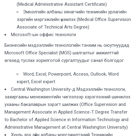
(Medical Administrative Assistant Certificate)
Эмнэлгийн албаны хянагчийн техникийн урлагийн
зэргийн мэргэжлийн үнэмлэх (Medical Office Supervision
Associate of Technical Arts Degree)
Microsoft-ын оффис технологи
Бизнесийн мэдээллийн технологийн тэнхим нь оюутнуудад
Microsoft Office Specialist (MOS) шалгалтыг амжилттай
өгөхөд туслах зорилготой сургалтуудыг санал болгодог.
Word, Excel, Powerpoint, Access, Outlook, Word
expert, Excel expert
Central Washington University-д Мэдээллийн технологи,
захиргааны менежментийн чиглэлээр хэрэглээний шинжлэх
ухааны бакалаврын зэрэгт шилжих (Office Supervision and
Management Associate in Applied Science-T Degree Transfer
to Bachelor of Applied Science in Information Technology and
Administrative Management at Central Washington University)
Хууль эрх зүйн албаны мэргэжилтэний Техникийн