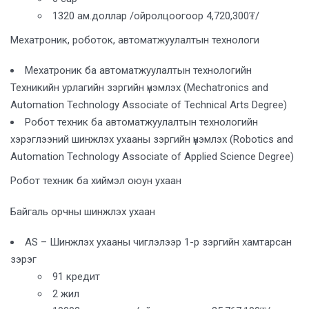
1320 ам.доллар /ойролцоогоор 4,720,300₮/
Мехатроник, роботок, автоматжуулалтын технологи
Мехатроник ба автоматжуулалтын технологийн
Техникийн урлагийн зэргийн үнэмлэх (Mechatronics and
Automation Technology Associate of Technical Arts Degree)
Робот техник ба автоматжуулалтын технологийн
хэрэглээний шинжлэх ухааны зэргийн үнэмлэх (Robotics and
Automation Technology Associate of Applied Science Degree)
Робот техник ба хиймэл оюун ухаан
Байгаль орчны шинжлэх ухаан
AS – Шинжлэх ухааны чиглэлээр 1-р зэргийн хамтарсан
зэрэг
91 кредит
2 жил