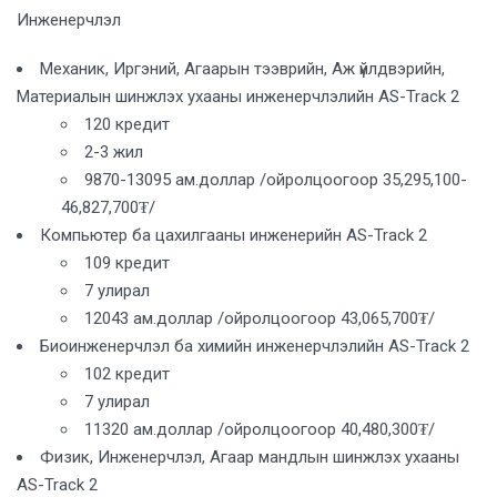
Инженерчлэл
Механик, Иргэний, Агаарын тээврийн, Аж үйлдвэрийн,
Материалын шинжлэх ухааны инженерчлэлийн AS-Track 2
120 кредит
2-3 жил
9870-13095 ам.доллар /ойролцоогоор 35,295,100-
46,827,700₮/
Компьютер ба цахилгааны инженерийн AS-Track 2
109 кредит
7 улирал
12043 ам.доллар /ойролцоогоор 43,065,700₮/
Биоинженерчлэл ба химийн инженерчлэлийн AS-Track 2
102 кредит
7 улирал
11320 ам.доллар /ойролцоогоор 40,480,300₮/
Физик, Инженерчлэл, Агаар мандлын шинжлэх ухааны
AS-Track 2