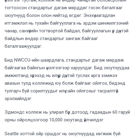
үнэлгээг тусгаж, коллеж нь өндөр чанартай боловсролын
тогтоосон стандартыг дагаж мөрддөг гэсэн баталгааг
оюутнууд болон олон нийтэд өгдөг. Энэхүү магадлан
итгэмжлэл нь тухайн байгууллага нь эрдэм шинжилгээний
чанар, санхүүгийн тогтвортой байдал, байгууллагын үр дүнтэй
байдлын өндөр стандартыг хангаж байгааг
баталгаажуулдаг.
Бид NWCCU-ийн шаардлага, стандартыг дагаж мөрдөж
байгаагаа байнгын үнэлгээгээр харуулдаг. Бид оюутнуудаа
амжилтанд хүрэхэд нь илүү үр дүнтэй туслах арга хэмжээ
авахын тулд коллежид юу болж байгааг ойлгох, бидэнд
тулгарч буй сорилтуудыг илүү сайн ойлгохыг тасралтгүй
эрэлхийлдэг.
Эдмондс коллеж нь улирал бүр дотоод, гадаадын 60 гаруй
орны ойролцоогоор 10,000 оюутанд үйлчилдэг.
Seattle хоттой ойр оршдог нь оюутнуудад хөгжиж буй