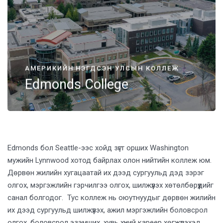
АМЕРИКИЙН НЭГДСЭН УЛСЫН КОЛЛЕЖ
Edmonds College
Edmonds бол Seattle-ээс хойд зүгт орших Washington
мужийн Lynnwood хотод байрлах олон нийтийн коллеж юм.
Дөрвөн жилийн хугацаатай их дээд сургуульд дэд зэрэг
олгох, мэргэжлийн гэрчилгээ олгох, шилжүүлэх хөтөлбөрүүдийг
санал болгодог. Тус коллеж нь оюутнуудыг дөрвөн жилийн
их дээд сургуульд шилжүүлэх, ажил мэргэжлийн боловсрол
олгох, боловсрол эзэмших, хувь хүний кареер хөгжүүлэхэд