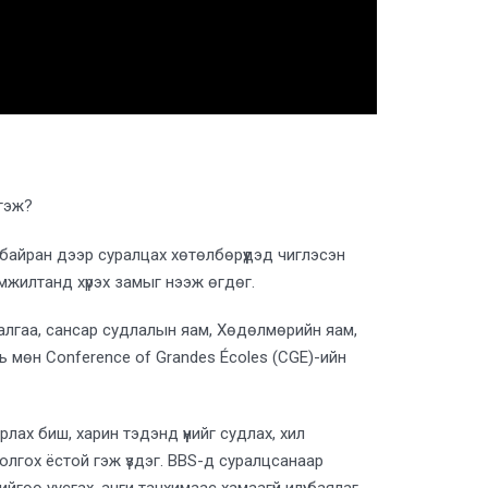
гэж?
байран дээр суралцах хөтөлбөрүүдэд чиглэсэн
 амжилтанд хүрэх замыг нээж өгдөг.
алгаа, сансар судлалын яам, Хөдөлмөрийн яам,
ь мөн Conference of Grandes Écoles (CGE)-ийн
ах биш, харин тэдэнд үүнийг судлах, хил
олгох ёстой гэж үздэг. BBS-д суралцсанаар
гөө уусгах, анги танхимаас хамаагүй илүү баялаг