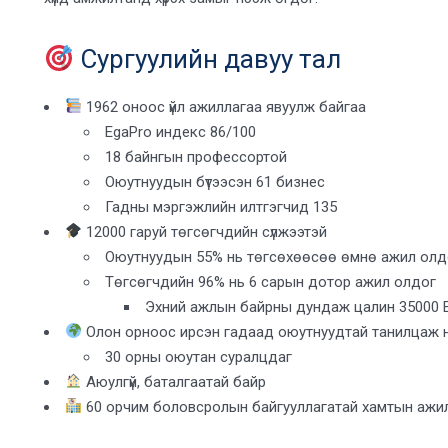
Сургуулийн давуу тал
1962 оноос үйл ажиллагаа явуулж байгаа
EgaPro индекс 86/100
18 байнгын профессортой
Оюутнуудын бүтээсэн 61 бизнес
Гадны мэргэжлийн илтгэгчид 135
12000 гаруй төгсөгчдийн сүлжээтэй
Оюутнуудын 55% нь төгсөхөөсөө өмнө ажил олд
Төгсөгчдийн 96% нь 6 сарын дотор ажил олдог
Эхний ажлын байрны дундаж цалин 35000 
Олон орноос ирсэн гадаад оюутнуудтай танилцаж 
30 орны оюутан суралцдаг
Аюулгүй, баталгаатай байр
60 орчим боловсролын байгууллагатай хамтын ажи