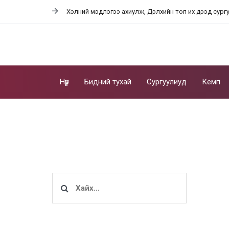
Skip
Skip
Хэлний мэдлэгээ ахиулж, Дэлхийн топ их дээд сург
links
to
content
Нүүр
Бидний тухай
Сургуулиуд
Кемп
Хайх: