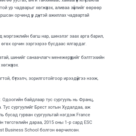
й ур чадварыг хөгжүүлэх, аливаа зүйлийг өөрөөр
аршсан орчинд үр дүнтэй ажиллах чадвартай
 мэргэжлийн багш нар, шинэлэг заах арга барил,
 өгөх орчин зэргээрээ бусдаас ялгардаг.
атай, шинийг санаачлагч менежерүүдийг бэлтгэхийн
өгжүүлэх.
гтой, бүтээлч, зорилготойгоор ирээдүйгээ нээж,
. Одоогийн байдлаар тус сургууль нь Франц,
 Тус сургуулийг Брест хотын Худалдаа, аж
ль бусад гурван сургуультай нэгдэж France
ийн төгсгөлийн дараа, 2015 оны 1-р сард ESC
est Business School болгон өөрчилсөн.