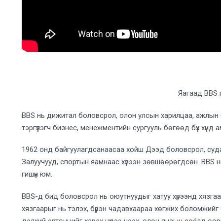
Яагаад BBS 
BBS нь дижитал боловсрол, олон улсын харилцаа, ажлын 
тэргүүлэгч бизнес, менежментийн сургууль бөгөөд бүх хүнд
1962 онд байгуулагдсанаасаа хойш Дээд боловсрол, суд
Залуучууд, спортын яамнаас хүлээн зөвшөөрөгдсөн. BBS н
гишүүн юм.
BBS-д бид боловсрол нь оюутнуудыг хатуу хүрээнд хязгаарл
хязгаарыг нь тэлэх, бүрэн чадавхаараа хөгжих боломжийг 
дэлхий ертөнцийг харах нүдээ нээх, олон янзын соёлд өөрий