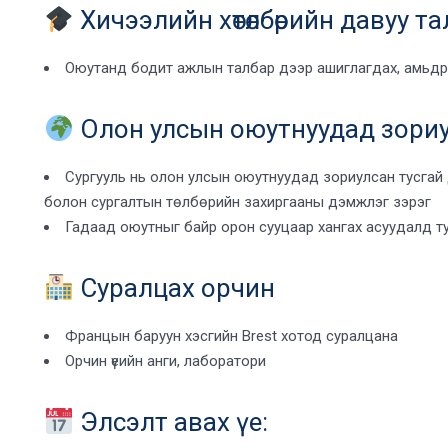
Хичээлийн хөтөлбөрийн давуу та
Оюутанд бодит ажлын талбар дээр ашиглагдах, амьдрал
Олон улсын оюутнуудад зориу
Сургууль нь олон улсын оюутнуудад зориулсан тусгай дэм
болон сургалтын төлбөрийн захиргааны дэмжлэг зэрэг
Гадаад оюутныг байр орон сууцаар хангах асуудалд тус
Суралцах орчин
Францын баруун хэсгийн Brest хотод суралцана
Орчин үеийн анги, лаборатори
Элсэлт авах үе: