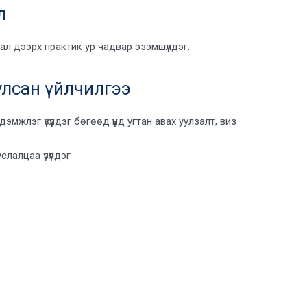
л
 дээрх практик ур чадвар эзэмшүүлдэг.
лсан үйлчилгээ
жлэг үзүүлдэг бөгөөд үүнд угтан авах уулзалт, виз
лалцаа үзүүлдэг