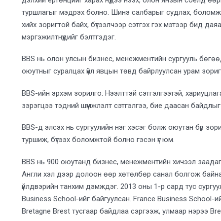
туршлагыг мэдрэх болно. Шинэ салбарыг судлах, боломжто
хийх зоригтой байх, бүтээлчээр сэтгэх гэх мэтээр бид дая
мэргэжилтнүүдийг бэлтгэдэг.
BBS нь олон улсын бизнес, менежментийн сургууль бөгөөд
оюутныг суралцах үйл явцын төвд байрлуулсан урам зориг
BBS-ийн эрхэм зорилго: Нээлттэй сэтгэлгээтэй, хариуцлаг
зэрэгцээ тэдний шүүмжлэлт сэтгэлгээ, бие даасан байдлыг х
BBS-д элсэх нь сургуулийн нэг хэсэг болж оюутан бүр зори
туршиж, бүтээх боломжтой болно гэсэн үг юм.
BBS нь 900 оюутанд бизнес, менежментийн хичээл заадаг
Англи хэл дээр долоон өөр хөтөлбөр санал болгож байна.
үйлдвэрийн танхим дэмждэг. 2013 оны 1-р сард тус сургуу
Business School-ийг байгуулсан. France Business School-
Bretagne Brest тусгаар байдлаа сэргээж, улмаар нэрээ Br