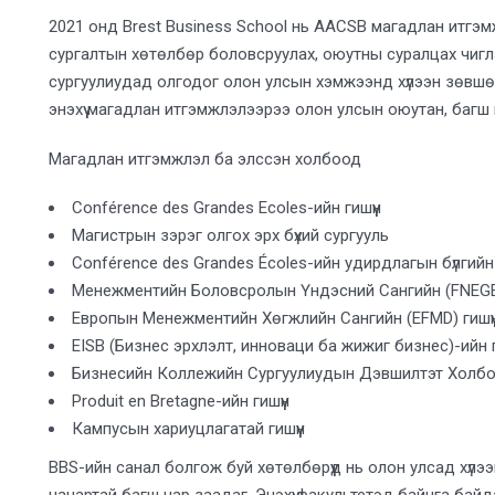
2021 онд Brest Business School нь AACSB магадлан итгэм
сургалтын хөтөлбөр боловсруулах, оюутны суралцах чиглэ
сургуулиудад олгодог олон улсын хэмжээнд хүлээн зөвшө
энэхүү магадлан итгэмжлэлээрээ олон улсын оюутан, багш
Магадлан итгэмжлэл ба элссэн холбоод
Conférence des Grandes Ecoles-ийн гишүүн
Магистрын зэрэг олгох эрх бүхий сургууль
Conférence des Grandes Écoles-ийн удирдлагын бүлгийн 
Менежментийн Боловсролын Үндэсний Сангийн (FNEGE)
Европын Менежментийн Хөгжлийн Сангийн (EFMD) гишүү
EISB (Бизнес эрхлэлт, инноваци ба жижиг бизнес)-ийн г
Бизнесийн Коллежийн Сургуулиудын Дэвшилтэт Холбооны
Produit en Bretagne-ийн гишүүн
Кампусын хариуцлагатай гишүүн
BBS-ийн санал болгож буй хөтөлбөрүүд нь олон улсад хү