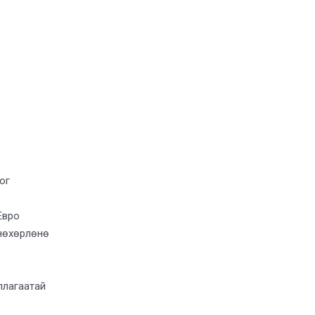
ог
Евро
нөхөрлөнө
ллагаатай