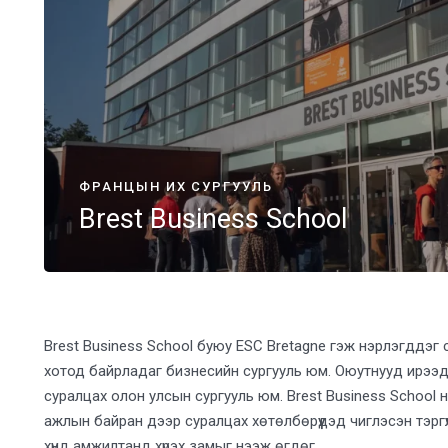
ФРАНЦЫН ИХ СУРГУУЛЬ
Brest Business School
Brest Business School буюу ESC Bretagne гэж нэрлэгддэг 
хотод байрладаг бизнесийн сургууль юм. Оюутнууд ирээдүй
суралцах олон улсын сургууль юм. Brest Business School
ажлын байран дээр суралцах хөтөлбөрүүдэд чиглэсэн тэргү
хүнд амжилтанд хүрэх замыг нээж өгдөг.