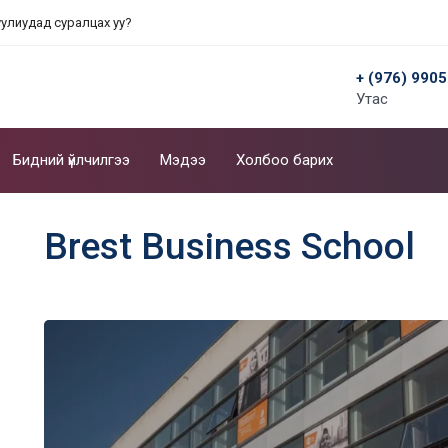
уулиудад суралцах уу?
+ (976) 990
Утас
Бидний үйлчилгээ
Мэдээ
Холбоо барих
Brest Business School