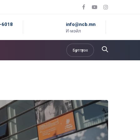
5-6018
info@ncb.mn
И-мэйл
Бүртгүүлэх