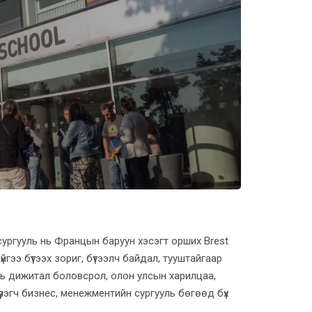
сургууль нь Францын баруун хэсэгт орших Brest
гээ бүтээх зориг, бүтээлч байдал, тууштайгаар
 нь дижитал боловсрол, олон улсын харилцаа,
үлэгч бизнес, менежментийн сургууль бөгөөд бүх