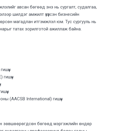
жлэлийг авсан бөгөөд энэ нь сургалт, судалгаа,
лээр шилдэг амжилт үзүүлсэн бизнесийн
өрсөн магадлан итгэмжлэл юм. Тус сургууль нь
 нарыг татах зорилготой ажиллаж байна.
гишүүн
 гишүүн
н
ишүүн
 (AACSB International) гишүүн
лээн зөвшөөрөгдсөн бөгөөд мэргэжлийн өндөр