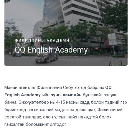
ФИЛИППИНЫ АКАДЕМИ
QQ English Academy
Манай агентлаг Филиппиний Себу хотод байрлах
QQ
English Academy
-ийн
зуны кэмпийн
бүртгэлийг эхлүүлж
байна. Энэхүү хөтөлбөр нь 4-15 насны хүүхдүүд болон тэдний гэр
бүлийнхэнд англи хэлний мэдлэгээ дээшлүүлэх, Филиппиний
соёлтой танилцах, олон улсын найз нөхөдтэй болох
гайхалтай боломжийг олгодог.