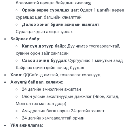
боломжтой нөхцөл байдлын хичээлүүд
Оройн өөрөө суралцах цаг:
Өдөрт 1 цагийн өөрөө
суралцах цаг, багшийн хяналттай
Долоо хоног бүрийн ахицын шалгалт:
Суралцагчдын ахицыг үнэлэх
Байрлах байр:
Капсул дотуур байр:
Дуу чимээ тусгаарлагчтай,
хувийн орон зайг хангасан
Савой зочид буудал:
Сургуулиас 1 минутын зайд
байрлах орчин үеийн зочид буудал
Хоол:
QQCafe-д амттай, тэжээллэг хоолнууд
Аюулгүй байдал, халамж:
24 цагийн эмнэлгийн ажилтан
Олон улсын ажилтнуудын дэмжлэг (Япон, Хятад,
Монгол гэх мэт хэл дээр)
Амьдралын багш нарын 24 цагийн хяналт
24 цагийн хамгаалалттай орчин
Үйл ажиллагаа: