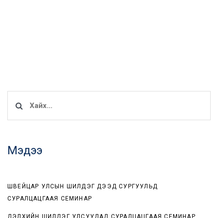
Хайх:
Мэдээ
ШВЕЙЦАР УЛСЫН ШИЛДЭГ ДЭЭД СУРГУУЛЬД
СУРАЛЦАЦГААЯ СЕМИНАР
ДЭЛХИЙН ШИЛДЭГ УЛСУУДАД СУРАЛЦАЦГААЯ СЕМИНАР