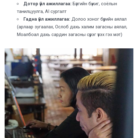
Дотор үйл ажиллагаа:
Бүлгийн бүжиг, соёлын
танилцуулга, AI сургалт
Гадна үйл ажиллагаа:
Долоо хоног бүрийн аялал
(арлаар зугаалах, Ослоб дахь халим загасны аялал,
Моалбоал дахь сардин загасны сүрэг үзэх гэх мэт)