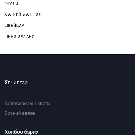
ФРАНЦ
ХЭЛНИЙ БЭЛТГЭЛ
ШВЕЙЦАР
ШИНЭ ЗЕЛАНД
Үйлчилгээ
Боловсролын зөвлөгөө
Визний зөвлөгөө
Холбоо барих