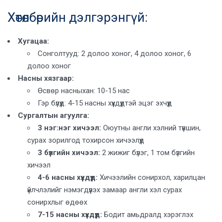
Хөтөлбөрийн дэлгэрэнгүй:
Хугацаа:
Сонголтууд: 2 долоо хоног, 4 долоо хоног, 6
долоо хоног
Насны хязгаар:
Өсвөр насныхан: 10-15 нас
Гэр бүлүүд: 4-15 насны хүүхдүүдтэй эцэг эхчүүд
Сургалтын агуулга:
3 нэг:нэг хичээл:
Оюутны англи хэлний түвшин,
сурах зорилгод тохирсон хичээлүүд
3 бүлгийн хичээл:
2 жижиг бүлэг, 1 том бүлгийн
хичээл
4-6 насны хүүхдүүд:
Хичээлийн сонирхол, харилцан
үйлчлэлийг нэмэгдүүлэх замаар англи хэл сурах
сонирхлыг өдөөх
7-15 насны хүүхдүүд:
Бодит амьдралд хэрэглэх