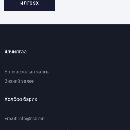
Үйлчилгээ
Боловсролын зөвлөгөө
Визний зөвлөгөө
Холбоо барих
Email:
info@ncb.mn