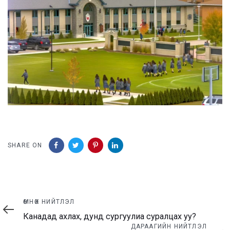
SHARE ON
Өмнөх
ӨМНӨХ НИЙТЛЭЛ
нийтлэл
Канадад ахлах, дунд сургуулиа суралцах уу?
Дараагийн
ДАРААГИЙН НИЙТЛЭЛ