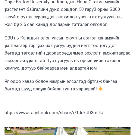
Cape Breton University нь Канадын Нова Скотиа мужийн
үзэсгэлэнт байгалийн дунд оршдог. 50 гаруй орны 5,000
гаруй оюутан суралцдаг энэхүү олон улсын их сургууль нь
жил бүр 2.5 сая канад долларын тэтгэлэг олгодог.
CBU нь Канадын олон улсын оюутны сэтгэл ханамжийн
үнэлгээгээр тэргүүлэх их сургуулиудын нэгт тооцогддог
бөгөөд төгсөлтийн дараах хөдөлмөр эрхлэлт, амжилтаараа
гайхалтай үзүүлэлттэй. Тус сургууль нь орчин үеийн тохилог
кампус, дотуур байраараа мөн алдартай юм.
Яг одоо хавар болон намрын элсэлтэд бүртгэж байгаа
бөгөөд шууд элсүүлж байгаа тул та яараарай!
https://www.facebook.com/share/r/1JukUD3m9k/