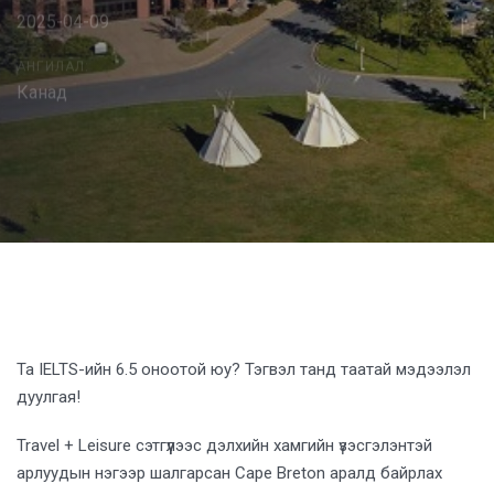
2025-04-09
АНГИЛАЛ:
Канад
Post
navigation
Та IELTS-ийн 6.5 оноотой юу? Тэгвэл танд таатай мэдээлэл
дуулгая!
Travel + Leisure сэтгүүлээс дэлхийн хамгийн үзэсгэлэнтэй
арлуудын нэгээр шалгарсан Cape Breton аралд байрлах