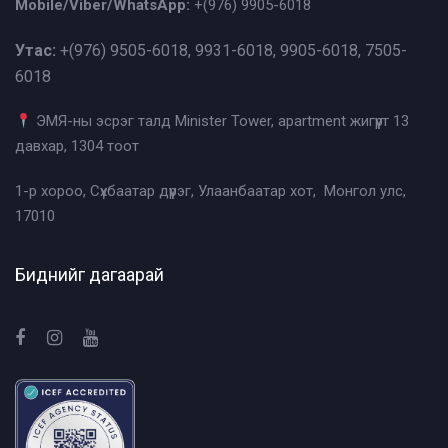
Mobile/Viber/WhatsApp:
+(976)
9905-6018
Утас:
+(976)
9505-6018, 9931-6018, 9905-6018, 7505-
6018
ЭМЯ-ны эсрэг талд Minister Tower, apartment жигүүрт 13
давхар, 1304 тоот
1-р хороо, Сүхбаатар дүүрэг, Улаанбаатар хот, Монгол улс,
17010
Биднийг дагаарай