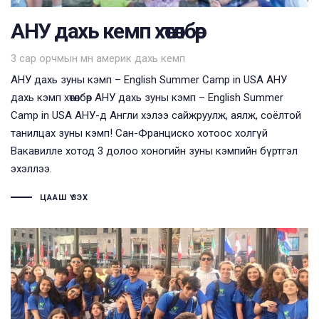
АНУ дахь кемп хөтөлбөр
Tags
3 сар орчмын өмнө
америк дахь кемп
АНУ дахь зуны кэмп – English Summer Camp in USA АНУ
дахь кэмп хөтөлбөр АНУ дахь зуны кэмп – English Summer
Camp in USA АНУ-д Англи хэлээ сайжруулж, аялж, соёлтой
танилцах зуны кэмп! Сан-Франциско хотоос холгүй
Вакавилле хотод 3 долоо хоногийн зуны кэмпийн бүртгэл
эхэллээ.
ЦААШ ҮЗЭХ