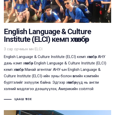
English Language & Culture
Institute (ELCI) кемп хөтөлбөр
Tags
3 сар орчмын өмнө
ELCI
English Language & Culture Institute (ELCI) кемп хөтөлбөр АНУ
дахь кэмп хөтөлбөр English Language & Culture Institute (ELCI)
кемп хөтөлбөр Манай агентлаг АНУ-ын English Language &
Culture Institute (ELCI)-ийн зуны болон өвлийн кэмпийн
бүртгэлийг эхлүүлж байна. Эдгээр хөтөлбөрүүд нь англи
хэлний мэдлэгээ дээшлүүлэх, Америкийн соёлтой
ЦААШ ҮЗЭХ