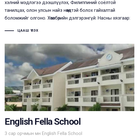
хэлний мэдлэгээ дээшлүүлэх, Филиппиний соёлтой
танилцах, олон улсын найз нөхөдтэй болох гайхалтай
боломжийг олгоно. Хөтөлбөрийн дэлгэрэнгүй: Насны хязгаар:
ЦААШ ҮЗЭХ
English Fella School
Tags
3 сар орчмын өмнө
English Fella School