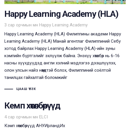
Happy Learning Academy (HLA)
Tags
3 сар орчмын өмнө
Happy Learning Academy
Happy Learning Academy (HLA) Филиппины академи Happy
Learning Academy (HLA) Манай агентлаг Филиппиний Себу
хотод байрлах Happy Learning Academy (HLA)-ийн зуны
кэмпийн бүртгэлийг эхлүүлж байна. Энэхүү хөтөлбөр нь 6-16
насны хүүхдүүдэд англи хэлний мэдлэгээ дээшлүүлэх,
олон улсын найз нөхөдтэй болох, Филиппиний соёлтой
танилцах гайхалтай боломжийг
ЦААШ ҮЗЭХ
Кемп хөтөлбөрүүд
Tags
4 сар орчмын өмнө
ELCI
Кэмп хөтөлбөрүүд АНУИрландИх