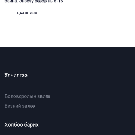
байна. Энэхүү хөтөлбөр нь 6-16
ЦААШ ҮЗЭХ
Үйлчилгээ
Боловсролын зөвлөгөө
Визний зөвлөгөө
Холбоо барих