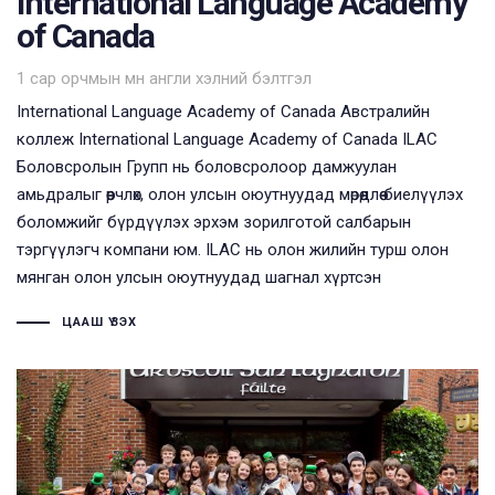
International Language Academy
of Canada
Tags
1 сар орчмын өмнө
англи хэлний бэлтгэл
International Language Academy of Canada Австралийн
коллеж International Language Academy of Canada ILAC
Боловсролын Групп нь боловсролоор дамжуулан
амьдралыг өөрчлөх, олон улсын оюутнуудад мөрөөдлөө биелүүлэх
боломжийг бүрдүүлэх эрхэм зорилготой салбарын
тэргүүлэгч компани юм. ILAC нь олон жилийн турш олон
мянган олон улсын оюутнуудад шагнал хүртсэн
ЦААШ ҮЗЭХ