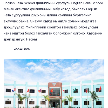
English Fella School Филиппины сургууль English Fella School
Манай агентлаг Филиппиний Себу хотод байрлах English
Fella сургуулийн 2025 оны өвлийн кэмпийн бүртгэлийг
эхлүүлж байна. Энэхүү хөтөлбөр нь англи хэлний мэдлэгээ
дээшлүүлэх, Филиппиний соёлтой танилцах, олон улсын
найз нөхөдтэй болох гайхалтай боломжийг олгоно. Хөтөлбөрийн
дэлгэрэнгүй: Насны
ЦААШ ҮЗЭХ