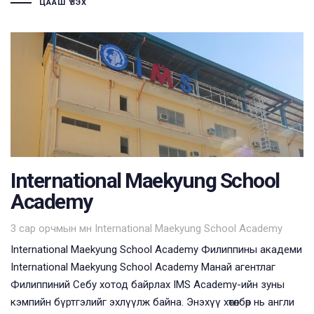
ЦААШ ҮЗЭХ
International Maekyung School
Academy
Tags
3 сар орчмын өмнө
International Maekyung School Academy
International Maekyung School Academy Филиппины академи
International Maekyung School Academy ​Манай агентлаг
Филиппиний Себу хотод байрлах IMS Academy-ийн зуны
кэмпийн бүртгэлийг эхлүүлж байна. Энэхүү хөтөлбөр нь англи