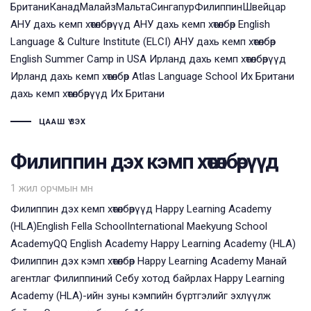
БританиКанадМалайзМальтаСингапурФилиппинШвейцар
АНУ дахь кемп хөтөлбөрүүд АНУ дахь кемп хөтөлбөр English
Language & Culture Institute (ELCI) АНУ дахь кемп хөтөлбөр
English Summer Camp in USA Ирланд дахь кемп хөтөлбөрүүд
Ирланд дахь кемп хөтөлбөр Atlas Language School Их Британи
дахь кемп хөтөлбөрүүд Их Британи
ЦААШ ҮЗЭХ
Филиппин дэх кэмп хөтөлбөрүүд
1 жил орчмын өмнө
Филиппин дэх кемп хөтөлбөрүүд Happy Learning Academy
(HLA)English Fella SchoolInternational Maekyung School
AcademyQQ English Academy Happy Learning Academy (HLA)
Филиппин дэх кэмп хөтөлбөр Happy Learning Academy Манай
агентлаг Филиппиний Себу хотод байрлах Happy Learning
Academy (HLA)-ийн зуны кэмпийн бүртгэлийг эхлүүлж