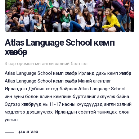
Atlas Language School кемп
хөтөлбөр
Tags
3 сар орчмын өмнө
англи хэлний бэлтгэл
Atlas Language School кемп хөтөлбөр Ирланд дахь кемп хөтөлбөр
Atlas Language School кемп хөтөлбөр Манай агентлаг
Ирландын Дублин хотод байрлах Atlas Language School-
ийн зуны болон өвлийн кемпийн бүртгэлийг эхлүүлж байна.
Эдгээр хөтөлбөрүүд нь 11-17 насны хүүхдүүдэд англи хэлний
мэдлэгээ дээшлүүлэх, Ирландын соёлтой танилцах, олон
улсын
ЦААШ ҮЗЭХ