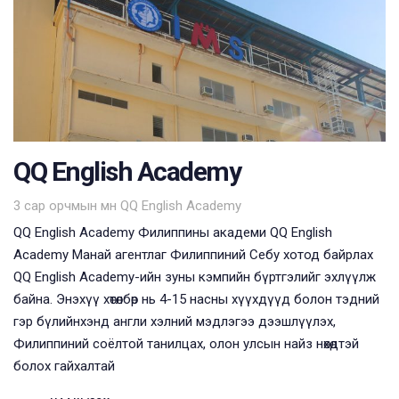
QQ English Academy
Tags
3 сар орчмын өмнө
QQ English Academy
QQ English Academy Филиппины академи QQ English
Academy Манай агентлаг Филиппиний Себу хотод байрлах
QQ English Academy-ийн зуны кэмпийн бүртгэлийг эхлүүлж
байна. Энэхүү хөтөлбөр нь 4-15 насны хүүхдүүд болон тэдний
гэр бүлийнхэнд англи хэлний мэдлэгээ дээшлүүлэх,
Филиппиний соёлтой танилцах, олон улсын найз нөхөдтэй
болох гайхалтай