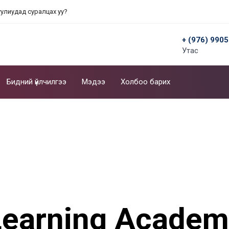
уулиудад суралцах уу?
+ (976) 990
Утас
Бидний үйлчилгээ
Мэдээ
Холбоо барих
Learning Academ