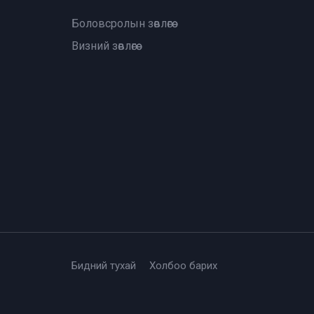
Боловсролын зөвлөгөө
Визний зөвлөгөө
Бидний тухай
Холбоо барих