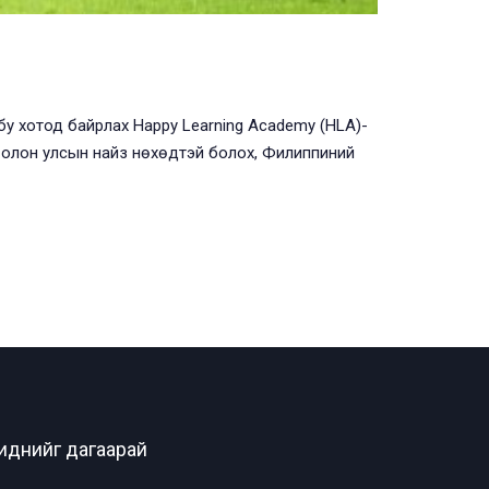
у хотод байрлах Happy Learning Academy (HLA)-
лэх, олон улсын найз нөхөдтэй болох, Филиппиний
иднийг дагаарай