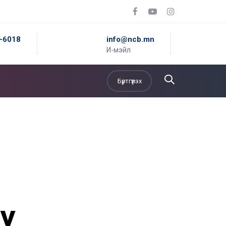
5-6018
info@ncb.mn
И-мэйл
Бүртгүүлэх
y