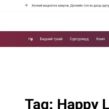
Skip
Skip
Хэлний мэдлэгээ ахиулж, Дэлхийн топ их дээд сург
links
to
content
Нүүр
Бидний тухай
Сургуулиуд
Кемп
Tag: Happy 