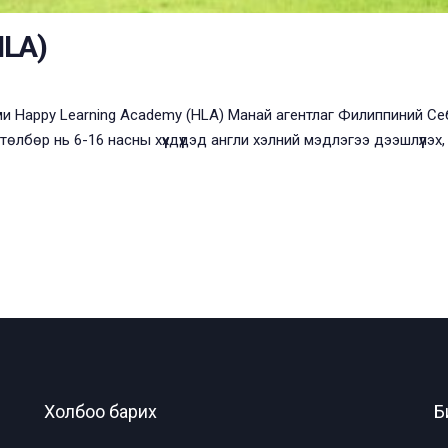
HLA)
и Happy Learning Academy (HLA) Манай агентлаг Филиппиний Себ
 хөтөлбөр нь 6-16 насны хүүхдүүдэд англи хэлний мэдлэгээ дээшлүү
Холбоо барих
Б