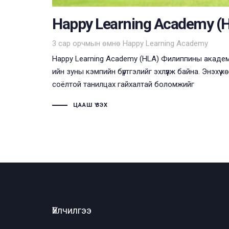
Happy Learning Academy (
Tags
3 сар орчмын өмнө
Happy Learning Academy
Happy Learning Academy (HLA) Филиппины академ
ийн зуны кэмпийн бүртгэлийг эхлүүлж байна. Энэхүү
соёлтой танилцах гайхалтай боломжийг
ЦААШ ҮЗЭХ
Үйлчилгээ