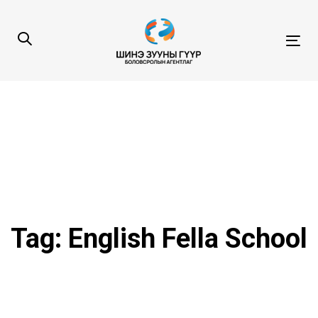
Skip
Skip
links
to
content
Tog
navi
Tag: English Fella School