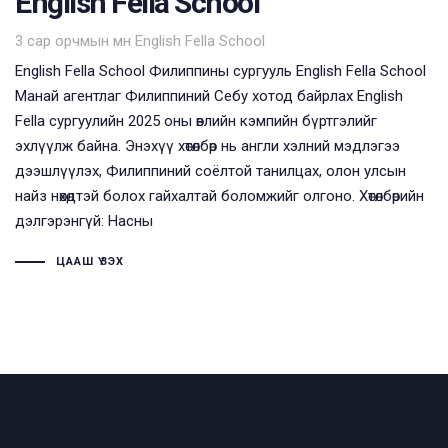
English Fella School
Tags
3 сар орчмын өмнө
English Fella School
English Fella School Филиппины сургууль English Fella School
Манай агентлаг Филиппиний Себу хотод байрлах English
Fella сургуулийн 2025 оны өвлийн кэмпийн бүртгэлийг
эхлүүлж байна. Энэхүү хөтөлбөр нь англи хэлний мэдлэгээ
дээшлүүлэх, Филиппиний соёлтой танилцах, олон улсын
найз нөхөдтэй болох гайхалтай боломжийг олгоно. Хөтөлбөрийн
дэлгэрэнгүй: Насны
ЦААШ ҮЗЭХ