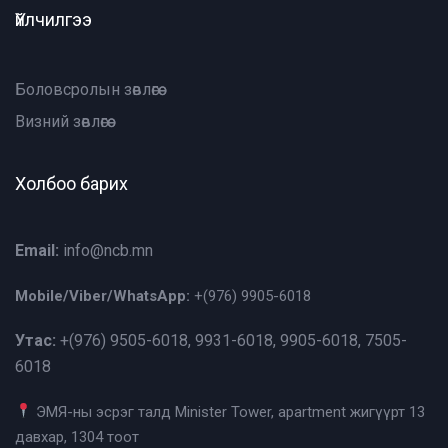
Үйлчилгээ
Боловсролын зөвлөгөө
Визний зөвлөгөө
Холбоо барих
Email:
info@ncb.mn
Mobile/Viber/WhatsApp:
+(976)
9905-6018
Утас:
+(976)
9505-6018, 9931-6018, 9905-6018, 7505-
6018
ЭМЯ-ны эсрэг талд Minister Tower, apartment жигүүрт 13
давхар, 1304 тоот