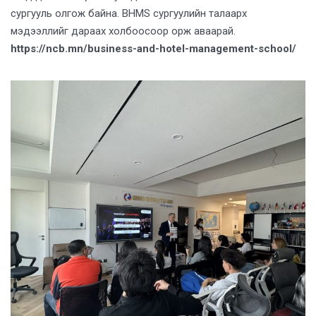
сургууль олгож байна. BHMS сургуулийн талаарх
мэдээллийг дараах холбоосоор орж аваарай.
https://ncb.mn/business-and-hotel-management-school/