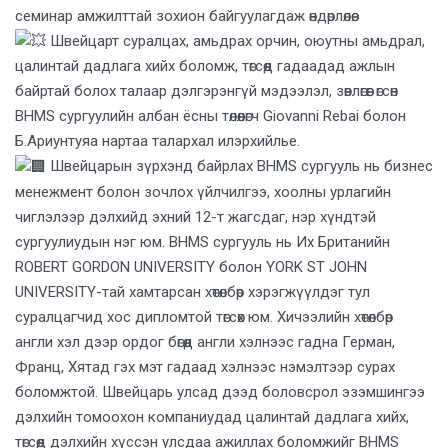
семинар амжилттай зохион байгуулагдаж өндөрлөлөө.
Швейцарт суралцах, амьдрах орчин, оюутны амьдрал,
цалинтай дадлага хийх боломж, төгсөөд гадаадад ажлын
байртай болох талаар дэлгэрэнгүй мэдээлэл, зөвлөгөөг өгсөн
BHMS сургуулийн албан ёсны төлөөлөгч Giovanni Rebai болон
Б.Ариунтуяа нартаа талархал илэрхийлье.
Швейцарын зүрхэнд байрлах BHMS сургууль нь бизнес
менежмент болон зочлох үйлчилгээ, хоолны урлагийн
чиглэлээр дэлхийд эхний 12-т жагсдаг, нэр хүндтэй
сургуулиудын нэг юм. BHMS сургууль нь Их Британийн
ROBERT GORDON UNIVERSITY болон YORK ST JOHN
UNIVERSITY-тай хамтарсан хөтөлбөр хэрэгжүүлдэг тул
суралцагчид хос дипломтой төгсөх юм. Хичээлийн хөтөлбөр
англи хэл дээр ордог бөгөөд англи хэлнээс гадна Герман,
Франц, Хятад гэх мэт гадаад хэлнээс нэмэлтээр сурах
боломжтой. Швейцарь улсад дээд боловсрол эзэмшингээ
дэлхийн томоохон компаниудад цалинтай дадлага хийх,
төгсөөд дэлхийн хүссэн улсдаа ажиллах боломжийг BHMS