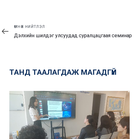
Өмнөх
ӨМНӨХ НИЙТЛЭЛ
нийтлэл
Дэлхийн шилдэг улсуудад суралцацгаая семинар
ТАНД ТААЛАГДАЖ МАГАДГҮЙ