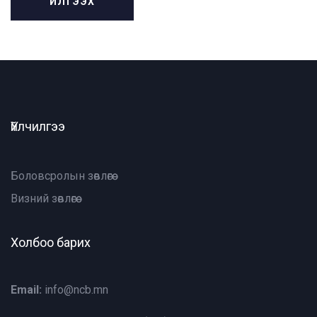
Үйлчилгээ
Боловсролын зөвлөгөө
Визний зөвлөгөө
Холбоо барих
Email:
info@ncb.mn