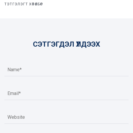
ТЭТГЭЛЭГТ ХӨТӨЛБӨР
СЭТГЭГДЭЛ ҮЛДЭЭХ