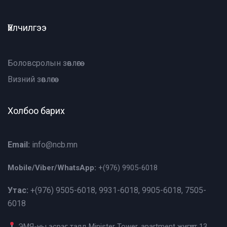
Үйлчилгээ
Боловсролын зөвлөгөө
Визний зөвлөгөө
Холбоо барих
Email:
info@ncb.mn
Mobile/Viber/WhatsApp:
+(976)
9905-6018
Утас:
+(976)
9505-6018, 9931-6018, 9905-6018, 7505-
6018
ЭМЯ-ны эсрэг талд Minister Tower, apartment жигүүрт 13