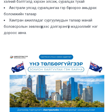
хэлний бэлтгэлд хэрхэн элсэж, суралцах тухай
Австрали улсад суралцангаа гэр бүлээрээ амьдрах
боломжийн талаар
Хамтран ажилладаг сургуулиудын талаар манай
боловсролын зөвлөхүүдээс дэлгэрэнгүй мэдээллийг нэг
дороос авна.