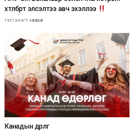
хөтөлбөрт элсэлтээ авч эхэллээ
ТЭТГЭЛЭГТ ХӨТӨЛБӨР
Канадын өдөрлөг