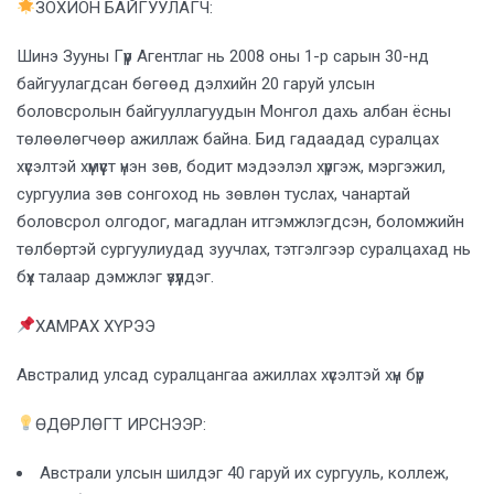
ЗОХИОН БАЙГУУЛАГЧ:
Шинэ Зууны Гүүр Агентлаг нь 2008 оны 1-р сарын 30-нд
байгуулагдсан бөгөөд дэлхийн 20 гаруй улсын
боловсролын байгууллагуудын Монгол дахь албан ёсны
төлөөлөгчөөр ажиллаж байна. Бид гадаадад суралцах
хүсэлтэй хүмүүст үнэн зөв, бодит мэдээлэл хүргэж, мэргэжил,
сургуулиа зөв сонгоход нь зөвлөн туслах, чанартай
боловсрол олгодог, магадлан итгэмжлэгдсэн, боломжийн
төлбөртэй сургуулиудад зуучлах, тэтгэлгээр суралцахад нь
бүх талаар дэмжлэг үзүүлдэг.
ХАМРАХ ХҮРЭЭ
Австралид улсад суралцангаа ажиллах хүсэлтэй хүн бүр
ӨДӨРЛӨГТ ИРСНЭЭР:
Австрали улсын шилдэг 40 гаруй их сургууль, коллеж,