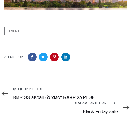
EVENT
SHARE ON
Өмнөх
ӨМНӨХ НИЙТЛЭЛ
нийтлэл
ВИЗ ЭЭ авсан бүх хүмүүст БАЯР ХҮРГЭЕ
Дараагийн
ДАРААГИЙН НИЙТЛЭЛ
нийтлэл
Black Friday sale