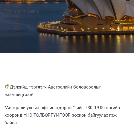
АНГИЛАЛ:
Тэтгэлэгт хөтөлбөр
Post
navigation
Дэлхийд тэргүүлэгч Австралийн боловсролыг
эзэмшицгээе!
“Австрали улсын оффис өдөрлөг”-ийг 9:30-19:00 цагийн
хооронд ҮНЭ ТӨЛБӨРГҮЙГЭЭР зохион байгуулах гэж
байна.