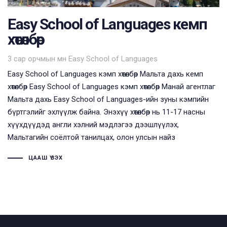
Easy School of Languages кемп
хөтөлбөр
Tags
3 сар орчмын өмнө
Easy School of Languages
Easy School of Languages кэмп хөтөлбөр Мальта дахь кемп
хөтөлбөр Easy School of Languages кэмп хөтөлбөр ​Манай агентлаг
Мальта дахь Easy School of Languages-ийн зуны кэмпийн
бүртгэлийг эхлүүлж байна. Энэхүү хөтөлбөр нь 11-17 насны
хүүхдүүдэд англи хэлний мэдлэгээ дээшлүүлэх,
Мальтагийн соёлтой танилцах, олон улсын найз
ЦААШ ҮЗЭХ