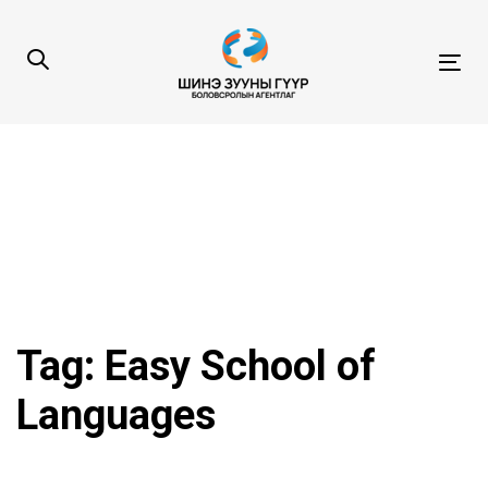
Skip
Skip
links
to
content
Tog
navi
Tag: Easy School of
Languages