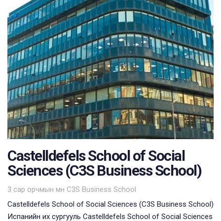
Castelldefels School of Social
Sciences (C3S Business School)
Tags
3 сар орчмын өмнө
C3S Business School
Castelldefels School of Social Sciences (C3S Business School)
Испанийн их сургууль Castelldefels School of Social Sciences