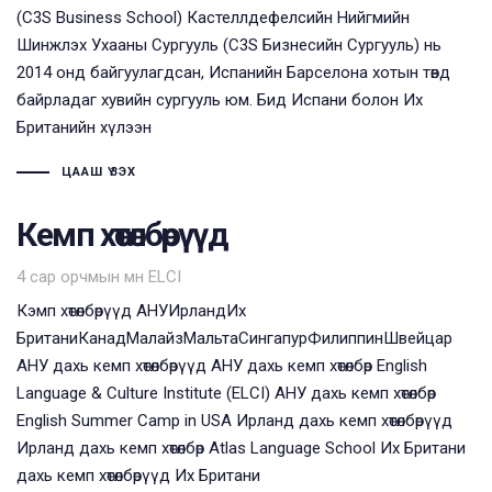
(C3S Business School) Кастеллдефелсийн Нийгмийн
Шинжлэх Ухааны Сургууль (C3S Бизнесийн Сургууль) нь
2014 онд байгуулагдсан, Испанийн Барселона хотын төвд
байрладаг хувийн сургууль юм. Бид Испани болон Их
Британийн хүлээн
ЦААШ ҮЗЭХ
Кемп хөтөлбөрүүд
Tags
4 сар орчмын өмнө
ELCI
Кэмп хөтөлбөрүүд АНУИрландИх
БританиКанадМалайзМальтаСингапурФилиппинШвейцар
АНУ дахь кемп хөтөлбөрүүд АНУ дахь кемп хөтөлбөр English
Language & Culture Institute (ELCI) АНУ дахь кемп хөтөлбөр
English Summer Camp in USA Ирланд дахь кемп хөтөлбөрүүд
Ирланд дахь кемп хөтөлбөр Atlas Language School Их Британи
дахь кемп хөтөлбөрүүд Их Британи