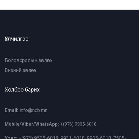
Үйлчилгээ
Боловсролын зөвлөгөө
Визний зөвлөгөө
Холбоо барих
Email:
info@ncb.mn
Mobile/Viber/WhatsApp:
+(976)
9905-6018
Утас:
+(976)
9505-6018, 9931-6018, 9905-6018, 7505-