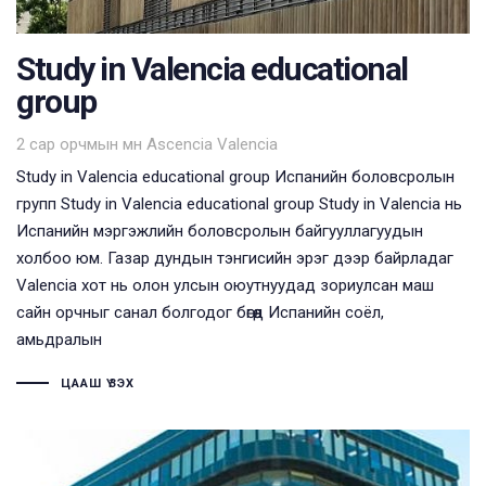
Study in Valencia educational
group
Tags
2 сар орчмын өмнө
Ascencia Valencia
Study in Valencia educational group Испанийн боловсролын
групп Study in Valencia educational group Study in Valencia нь
Испанийн мэргэжлийн боловсролын байгууллагуудын
холбоо юм. Газар дундын тэнгисийн эрэг дээр байрладаг
Valencia хот нь олон улсын оюутнуудад зориулсан маш
сайн орчныг санал болгодог бөгөөд Испанийн соёл,
амьдралын
ЦААШ ҮЗЭХ