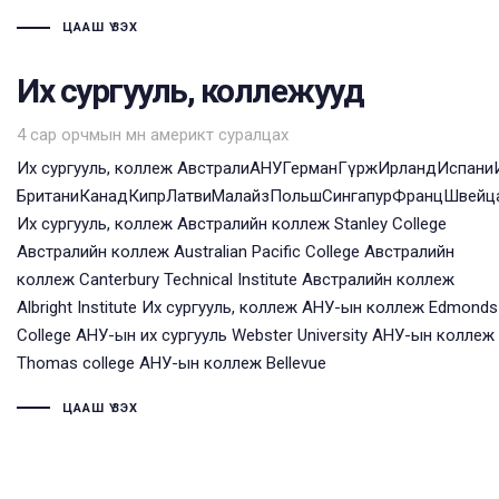
ЦААШ ҮЗЭХ
Их сургууль, коллежууд
Tags
4 сар орчмын өмнө
америкт суралцах
Их сургууль, коллеж АвстралиАНУГерманГүржИрландИспани
БританиКанадКипрЛатвиМалайзПольшСингапурФранцШвейц
Их сургууль, коллеж Австралийн коллеж Stanley College
Австралийн коллеж Australian Pacific College Австралийн
коллеж Canterbury Technical Institute Австралийн коллеж
Albright Institute Их сургууль, коллеж АНУ-ын коллеж Edmonds
College АНУ-ын их сургууль Webster University АНУ-ын коллеж
Thomas college АНУ-ын коллеж Bellevue
ЦААШ ҮЗЭХ