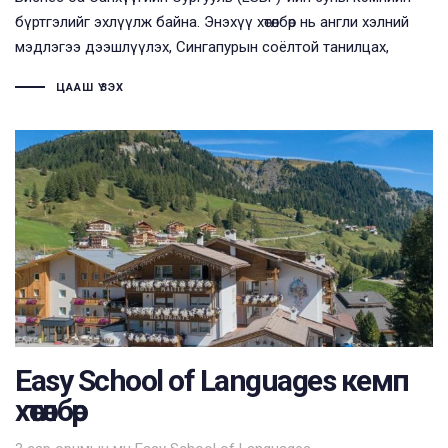
бүртгэлийг эхлүүлж байна. Энэхүү хөтөлбөр нь англи хэлний
мэдлэгээ дээшлүүлэх, Сингапурын соёлтой танилцах,
ЦААШ ҮЗЭХ
Easy School of Languages кемп
хөтөлбөр
Tags