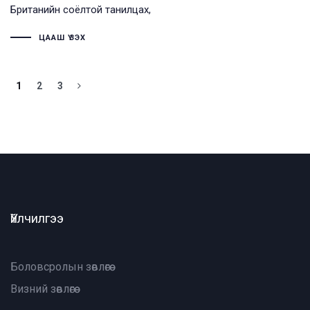
Британийн соёлтой танилцах,
ЦААШ ҮЗЭХ
1
2
3
Үйлчилгээ
Боловсролын зөвлөгөө
Визний зөвлөгөө