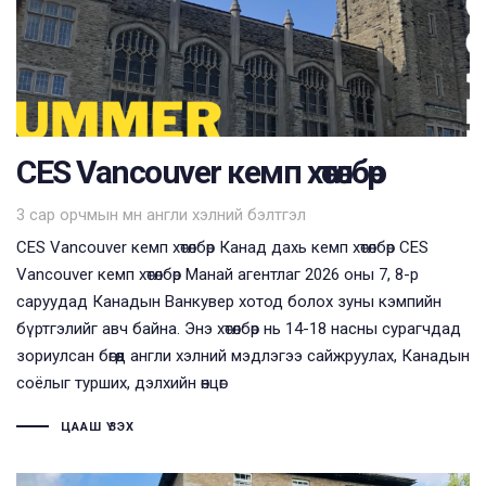
CES Vancouver кемп хөтөлбөр
Tags
3 сар орчмын өмнө
англи хэлний бэлтгэл
CES Vancouver кемп хөтөлбөр Канад дахь кемп хөтөлбөр CES
Vancouver кемп хөтөлбөр Манай агентлаг 2026 оны 7, 8-р
саруудад Канадын Ванкувер хотод болох зуны кэмпийн
бүртгэлийг авч байна. Энэ хөтөлбөр нь 14-18 насны сурагчдад
зориулсан бөгөөд англи хэлний мэдлэгээ сайжруулах, Канадын
соёлыг турших, дэлхийн өнцөг
ЦААШ ҮЗЭХ