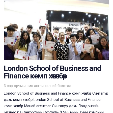
London School of Business and
Finance кемп хөтөлбөр
Tags
3 сар орчмын өмнө
англи хэлний бэлтгэл
London School of Business and Finance кэмп хөтөлбөр Сингапур
дахь кемп хөтөлбөр London School of Business and Finance
кэмп хөтөлбөр Манай агентлаг Сингапур дахь Лондонгийн
Бизнес ба Санхүүгийн Сургууль (LSBF)-ийн зуны кэмпийн