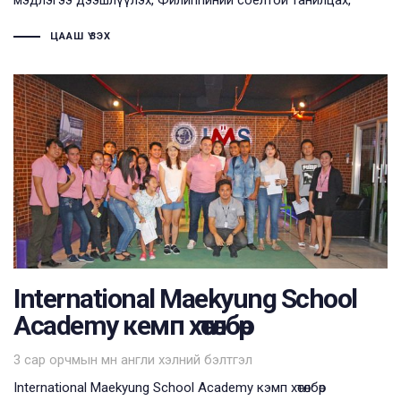
мэдлэгээ дээшлүүлэх, Филиппиний соёлтой танилцах,
ЦААШ ҮЗЭХ
International Maekyung School
Academy кемп хөтөлбөр
Tags
3 сар орчмын өмнө
англи хэлний бэлтгэл
International Maekyung School Academy кэмп хөтөлбөр