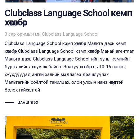
Clubclass Language School кемп
хөтөлбөр
Tags
3 сар орчмын өмнө
Clubclass Language School
Clubclass Language School кэмп хөтөлбөр Мальта дахь кемп
хөтөлбөр Clubclass Language School кэмп хөтөлбөр Манай агентлаг
Мальта дахь Clubclass Language School-ийн зуны кэмпийн
бүртгэлийг эхлүүлж байна. Энэхүү хөтөлбөр нь 10-16 насны
хүүхдүүдэд англи хэлний мэдлэгээ дээшлүүлэх,
Мальтагийн соёлтой танилцах, олон улсын найз нөхөдтэй
болох гайхалтай
ЦААШ ҮЗЭХ