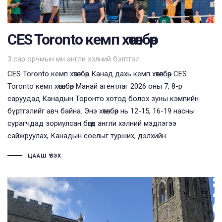
CES Toronto кемп хөтөлбөр
Tags
3 сар орчмын өмнө
англи хэлний бэлтгэл
CES Toronto кемп хөтөлбөр Канад дахь кемп хөтөлбөр CES
Toronto кемп хөтөлбөр Манай агентлаг 2026 оны 7, 8-р
саруудад Канадын Торонто хотод болох зуны кэмпийн
бүртгэлийг авч байна. Энэ хөтөлбөр нь 12-15, 16-19 насны
сурагчдад зориулсан бөгөөд англи хэлний мэдлэгээ
сайжруулах, Канадын соёлыг турших, дэлхийн
ЦААШ ҮЗЭХ