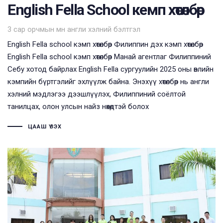
English Fella School кемп хөтөлбөр
Tags
3 сар орчмын өмнө
англи хэлний бэлтгэл
English Fella school кэмп хөтөлбөр Филиппин дэх кэмп хөтөлбөр
English Fella school кэмп хөтөлбөр Манай агентлаг Филиппиний
Себу хотод байрлах English Fella сургуулийн 2025 оны өвлийн
кэмпийн бүртгэлийг эхлүүлж байна. Энэхүү хөтөлбөр нь англи
хэлний мэдлэгээ дээшлүүлэх, Филиппиний соёлтой
танилцах, олон улсын найз нөхөдтэй болох
ЦААШ ҮЗЭХ