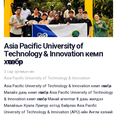
Asia Pacific University of
Technology & Innovation кемп
хөтөлбөр
Tags
3 сар орчмын өмнө
Asia Pacific University of Technology & Innovation
Asia Pacific University of Technology & Innovation кемп хөтөлбөр
Малайз дахь кемп хөтөлбөр Asia Pacific University of Technology
& Innovation кемп хөтөлбөр Манай агентлаг 8 дахь жилдээ
Малайзын Куала Лумпур хотод байрлах Asia Pacific
University of Technology & Innovation (APU)-ийн Англи хэлний