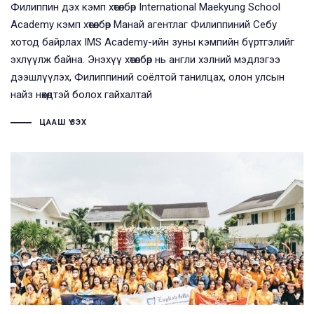
Филиппин дэх кэмп хөтөлбөр International Maekyung School
Academy кэмп хөтөлбөр ​Манай агентлаг Филиппиний Себу
хотод байрлах IMS Academy-ийн зуны кэмпийн бүртгэлийг
эхлүүлж байна. Энэхүү хөтөлбөр нь англи хэлний мэдлэгээ
дээшлүүлэх, Филиппиний соёлтой танилцах, олон улсын
найз нөхөдтэй болох гайхалтай
ЦААШ ҮЗЭХ