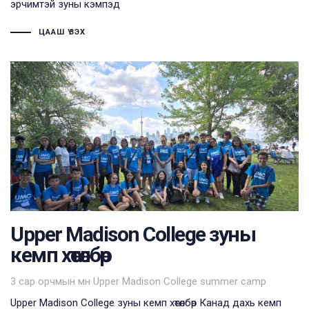
эрчимтэй зуны кэмпэд
ЦААШ ҮЗЭХ
Upper Madison College зуны
кемп хөтөлбөр
Tags
3 сар орчмын өмнө
Upper Madison College summer camp
Upper Madison College зуны кемп хөтөлбөр Канад дахь кемп