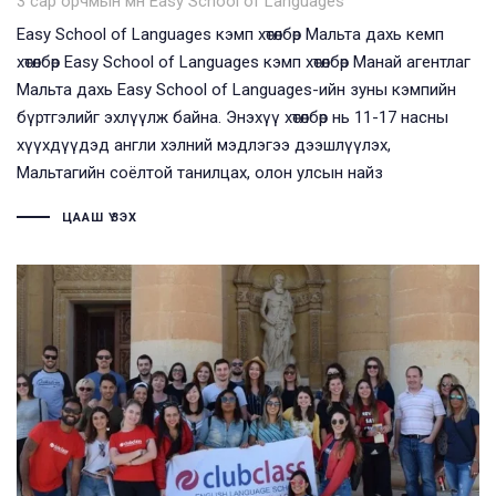
3 сар орчмын өмнө
Easy School of Languages
Easy School of Languages кэмп хөтөлбөр Мальта дахь кемп
хөтөлбөр Easy School of Languages кэмп хөтөлбөр ​Манай агентлаг
Мальта дахь Easy School of Languages-ийн зуны кэмпийн
бүртгэлийг эхлүүлж байна. Энэхүү хөтөлбөр нь 11-17 насны
хүүхдүүдэд англи хэлний мэдлэгээ дээшлүүлэх,
Мальтагийн соёлтой танилцах, олон улсын найз
ЦААШ ҮЗЭХ