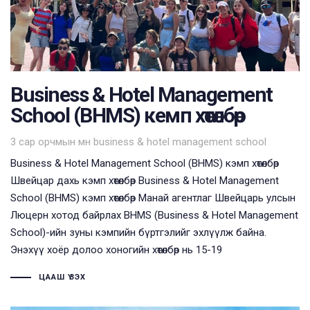
Business & Hotel Management
School (BHMS) кемп хөтөлбөр
Tags
3 сар орчмын өмнө
business & hotel management school
Business & Hotel Management School (BHMS) кэмп хөтөлбөр
Швейцар дахь кэмп хөтөлбөр Business & Hotel Management
School (BHMS) кэмп хөтөлбөр Манай агентлаг Швейцарь улсын
Люцерн хотод байрлах BHMS (Business & Hotel Management
School)-ийн зуны кэмпийн бүртгэлийг эхлүүлж байна.
Энэхүү хоёр долоо хоногийн хөтөлбөр нь 15-19
ЦААШ ҮЗЭХ