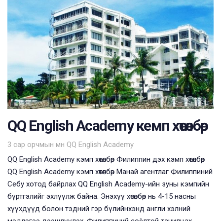
QQ English Academy кемп хөтөлбөр
Tags
3 сар орчмын өмнө
QQ English Academy
QQ English Academy кэмп хөтөлбөр Филиппин дэх кэмп хөтөлбөр
QQ English Academy кэмп хөтөлбөр Манай агентлаг Филиппиний
Себу хотод байрлах QQ English Academy-ийн зуны кэмпийн
бүртгэлийг эхлүүлж байна. Энэхүү хөтөлбөр нь 4-15 насны
хүүхдүүд болон тэдний гэр бүлийнхэнд англи хэлний