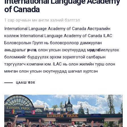
International Language Academy
of Canada
Tags
1 сар орчмын өмнө
англи хэлний бэлтгэл
International Language Academy of Canada Австралийн
коллеж International Language Academy of Canada ILAC
Боловсролын Групп нь боловсролоор дамжуулан
амьдралыг өөрчлөх, олон улсын оюутнуудад мөрөөдлөө биелүүлэх
боломжийг бүрдүүлэх эрхэм зорилготой салбарын
тэргүүлэгч компани юм. ILAC нь олон жилийн турш олон
мянган олон улсын оюутнуудад шагнал хүртсэн
ЦААШ ҮЗЭХ