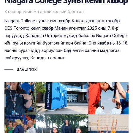
Niagara College зуны кемп хөтөлбөр
Tags
3 сар орчмын өмнө
англи хэлний бэлтгэл
Niagara College зуны кемп хөтөлбөр Канад дахь кемп хөтөлбөр
CES Toronto кемп хөтөлбөр Манай агентлаг 2025 оны 7, 8-р
саруудад Канадын Онтарио мужид байрлах Niagara College-
ийн зуны кэмпийн бүртгэлийг авч байна. Энэ хөтөлбөр нь 16-18
насны сурагчдад зориулсан бөгөөд англи хэлний мэдлэгээ
сайжруулах, Канадын соёлыг
ЦААШ ҮЗЭХ