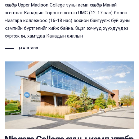
хөтөлбөр Upper Madison College зуны кемп хөтөлбөр Манай
агентлаг Канадын Торонто хотын UMC (12-17 нас) болон
Ниагара коллежоос (16-18 нас) зохион байгуулж буй зуны
кэмпийн бүртгэлийг хийж байна. Эцэг эхчүүд хүүхдүүдээ
хүргэж өгч, хамтдаа Канадын аяллын
ЦААШ ҮЗЭХ