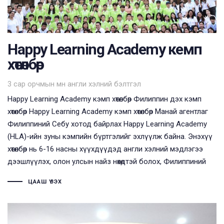
Happy Learning Academy кемп
хөтөлбөр
Tags
3 сар орчмын өмнө
англи хэлний бэлтгэл
Happy Learning Academy кэмп хөтөлбөр Филиппин дэх кэмп
хөтөлбөр Happy Learning Academy кэмп хөтөлбөр Манай агентлаг
Филиппиний Себу хотод байрлах Happy Learning Academy
(HLA)-ийн зуны кэмпийн бүртгэлийг эхлүүлж байна. Энэхүү
хөтөлбөр нь 6-16 насны хүүхдүүдэд англи хэлний мэдлэгээ
дээшлүүлэх, олон улсын найз нөхөдтэй болох, Филиппиний
ЦААШ ҮЗЭХ