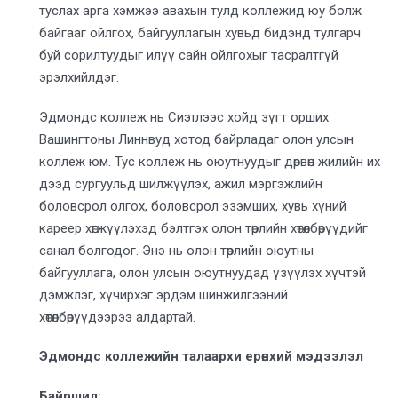
туслах арга хэмжээ авахын тулд коллежид юу болж
байгааг ойлгох, байгууллагын хувьд бидэнд тулгарч
буй сорилтуудыг илүү сайн ойлгохыг тасралтгүй
эрэлхийлдэг.
Эдмондс коллеж нь Сиэтлээс хойд зүгт орших
Вашингтоны Линнвуд хотод байрладаг олон улсын
коллеж юм. Тус коллеж нь оюутнуудыг дөрвөн жилийн их
дээд сургуульд шилжүүлэх, ажил мэргэжлийн
боловсрол олгох, боловсрол эзэмших, хувь хүний
кареер хөгжүүлэхэд бэлтгэх олон төрлийн хөтөлбөрүүдийг
санал болгодог. Энэ нь олон төрлийн оюутны
байгууллага, олон улсын оюутнуудад үзүүлэх хүчтэй
дэмжлэг, хүчирхэг эрдэм шинжилгээний
хөтөлбөрүүдээрээ алдартай.
Эдмондс коллежийн талаархи ерөнхий мэдээлэл
Байршил: