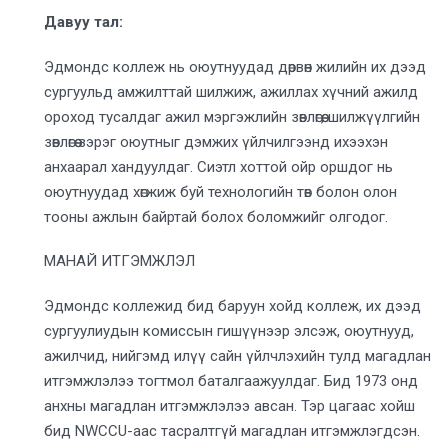
Давуу тал:
Эдмондс коллеж нь оюутнуудад дөрвөн жилийн их дээд
сургуульд амжилттай шилжиж, ажиллах хүчний ажилд
ороход тусалдаг ажил мэргэжлийн зөвлөгөө, шилжүүлгийн
зөвлөгөө зэрэг оюутныг дэмжих үйлчилгээнд ихээхэн
анхаарал хандуулдаг. Сиэтл хоттой ойр оршдог нь
оюутнуудад хөгжиж буй технологийн төв болон олон
тооны ажлын байртай болох боломжийг олгодог.
МАНАЙ ИТГЭМЖЛЭЛ
Эдмондс коллежид бид баруун хойд коллеж, их дээд
сургуулиудын комиссын гишүүнээр элсэж, оюутнууд,
ажилчид, нийгэмд илүү сайн үйлчлэхийн тулд магадлан
итгэмжлэлээ тогтмол баталгаажуулдаг. Бид 1973 онд
анхны магадлан итгэмжлэлээ авсан. Тэр цагаас хойш
бид NWCCU-аас тасралтгүй магадлан итгэмжлэгдсэн.