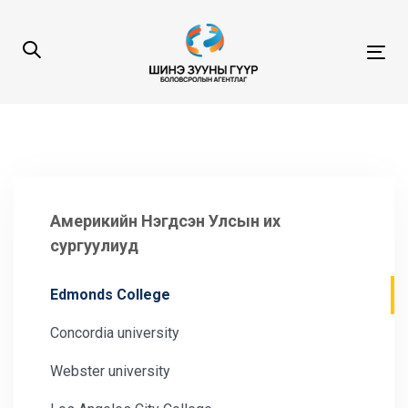
Skip
Skip
links
to
content
Tog
navi
Америкийн Нэгдсэн Улсын их
сургуулиуд
Edmonds College
Concordia university
Webster university