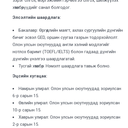
зэрэг олгох, мэргэжлийн гэрчилгээ олгох, шилжүүлэх
хөтөлбөрүүдийг санал болгодог.
Элсэлтийн шаардлага:
Бакалавр: Өргөдлийн маягт, ахлах сургуулийн дүнгийн
бичиг эсвэл GED, оршин суугаа газрын тодорхойлолт.
Олон улсын оюутнуудад англи хэлний мэдлэгийг
нотлох баримт (TOEFL/IELTS) болон гадаад дүнгийн
дүнгийн үнэлгээ шаардлагатай.
Тусгай хөтөлбөр: Нэмэлт шаардлага тавьж болно.
Эцсийн хугацаа:
Намрын улирал: Олон улсын оюутнуудад зориулсан
6-р сарын 15.
Өвлийн улирал: Олон улсын оюутнуудад зориулсан
10-р сарын 15.
Хаврын улирал: Олон улсын оюутнуудад зориулсан
2-р сарын 15.