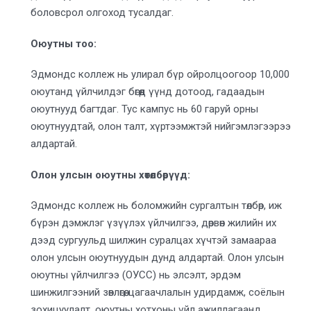
боловсрол олгоход тусалдаг.
Оюутны
тоо
:
Эдмондс коллеж нь улирал бүр ойролцоогоор 10,000
оюутанд үйлчилдэг бөгөөд үүнд дотоод, гадаадын
оюутнууд багтдаг. Тус кампус нь 60 гаруй орны
оюутнуудтай, олон талт, хүртээмжтэй нийгэмлэгээрээ
алдартай.
Олон улсын оюутны хөтөлбөрүүд:
Эдмондс коллеж нь боломжийн сургалтын төлбөр, иж
бүрэн дэмжлэг үзүүлэх үйлчилгээ, дөрвөн жилийн их
дээд сургуульд шилжин суралцах хүчтэй замаараа
олон улсын оюутнуудын дунд алдартай. Олон улсын
оюутны үйлчилгээ (ОУСС) нь элсэлт, эрдэм
шинжилгээний зөвлөгөө, цагаачлалын удирдамж, соёлын
зохицуулалт, оюутны хотхоны үйл ажиллагаанд