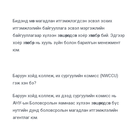
Бидэнд мөн магадлан итгэмжлэгдсэн эсвэл зохих
итгэмжлэлийн байгууллага эсвэл мэргэжлийн
байгууллагаар хүлээн зөвшөөрөгдсөн хоёр хөтөлбөр бий. Эдгээр
хоёр хөтөлбөр нь хууль зүйн болон барилгын менежмент
юм.
Баруун хойд коллеж, их сургуулийн комисс (NWCCU)
гэж хэн бэ?
Баруун хойд коллеж, их дээд сургуулийн комисс нь
АНУ-ын Боловсролын яамнаас хүлээн зөвшөөрөгдсөн бүс
нутгийн дунд боловсролын магадлан итгэмжлэлийн
агентлаг юм.