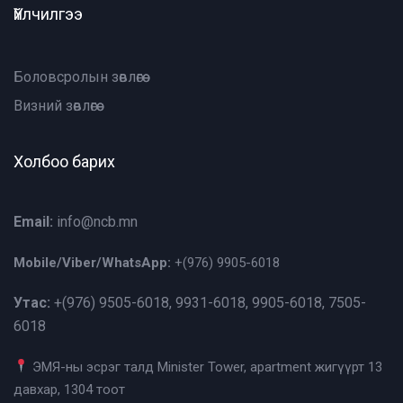
Үйлчилгээ
Боловсролын зөвлөгөө
Визний зөвлөгөө
Холбоо барих
Email:
info@ncb.mn
Mobile/Viber/WhatsApp:
+(976)
9905-6018
Утас:
+(976)
9505-6018, 9931-6018, 9905-6018, 7505-
6018
ЭМЯ-ны эсрэг талд Minister Tower, apartment жигүүрт 13
давхар, 1304 тоот