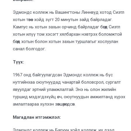
Эдмондс коллеж нь Вашингтоны Линнвуд хотод Сиэтл
хотын төвөөс хойд зүгт 20 минутын зайд байрладаг.
Кампус нь хотын захын орчинд байрладаг бөгөөд Сиэтл
хотын илүү том хэсэгт хялбархан нэвтрэх боломжтой
бөгөөд хотын болон хотын захын туршлагыг хослуулан
санал болгодог.
Түүх:
1967 онд байгуулагдсан Эдмондс коллеж нь бүс
нутгийнхаа оюутнуудад чанартай боловсрол, сургалт
явуулдаг эртний уламжлалтай. Энэ нь олон жилийн
туршид мэдэгдэхүйц өсч, оюутнуудын амжилтанд хүрэх
амлалтаараа хүлээн зөвшөөрөгдсөн.
Магадлан итгэмжлэл:
Эдмондс коллеж нь Баруун хойд коллеж, их дээд