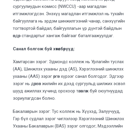
сургуулиудын комисс (NWCCU) -аар магадлан
итгэмжлэгдсэн. Энэхүү магадлан итгэмжлэл нь тухайн
байгууллага нь эрдэм шинжилгээний чанар, санхүүгийн
тогтвортой байдал, байгууллагын үр дүнтэй байдлын
өндөр стандартыг хангаж байгааг баталгаажуулдаг.
Санал болгож буй хөтөлбөрүүд:
Хамтарсан зэрэг: Эдмондс коллеж нь Урлагийн туслах
(AA), Шинжлэх ухааны дэд (AS), Хэрэглээний шинжлэх
ухааны (AAS) зэрэг өргөн хүрээг санал болгодог. Эдгээр
зэрэг нь дөрвөн жилийн их дээд сургуульд шилжих эсвэл
шууд ажиллах хүчинд орохоор төлөвлөж буй оюутнуудад
зориулагдсан болно.
Бакалаврын зэрэг: Тус коллеж нь Хүүхэд, Залуучууд,
Гэр бүл судлал зэрэг чиглэлээр Хэрэглээний Шинжлэх
Ухааны Бакалаврын (BAS) зэрэг олгодог; Мэдээллийн