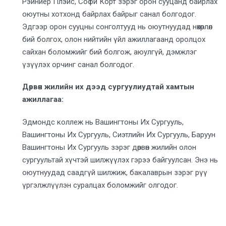
Рэйниер Плэйс, Софи Корт зэрэг орон сууцанд байрлах
оюутны хотхонд байрлах байрыг санал болгодог.
Эдгээр орон сууцны сонголтууд нь оюутнуудад нөхөрлөл
бий болгох, олон нийтийн үйл ажиллагаанд оролцох
сайхан боломжийг бий болгож, аюулгүй, дэмжлэг
үзүүлэх орчинг санал болгодог.
Дөрвөн жилийн их дээд сургуулиудтай хамтын
ажиллагаа:
Эдмондс коллеж нь Вашингтоны Их Сургууль,
Вашингтоны Их Сургууль, Сиэтлийн Их Сургууль, Баруун
Вашингтоны Их Сургууль зэрэг дөрвөн жилийн олон
сургуультай хүчтэй шилжүүлэх гэрээ байгуулсан. Энэ нь
оюутнуудад саадгүй шилжиж, бакалаврын зэрэг рүү
үргэлжлүүлэн суралцах боломжийг олгодог.