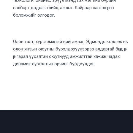
технологи, бизнес, эрүүл мэнд гэх мэт янз бүрийн
салбарт дадлага хийх, ажлын байраар хангах өргөн
боломжийг олгодог.
Олон талт, хүртээмжтэй нийгэмлэг: Эдмондс коллеж нь
олон янзын оюутны бүрэлдэхүүнээрээ алдартай бөгөөд өөр
өөр гарал үүсэлтэй оюутнууд амжилттай хөгжиж чадах
динамик сургалтын орчинг бүрдүүлдэг.