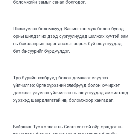
боломжийн замыг санал болгодог.
Шилжүүлэх боломжууд: Вашингтон муж болон бусад
орны шилдэг их дээд сургуулиудад шилжих хүчтэй зам
нь бакалаврын зэрэг авахыг зорьж буй оюутнуудад
бат бөх суурийг бүрдүүлдэг.
Төрөл бүрийн хөтөлбөрүүд болон дэмжлэг үзүүлэх
үйлчилгээ: Өргөн хүрээний хөтөлбөрүүд болон хүчирхэг
дэмжлэг үзүүлэх үйлчилгээ нь оюутнуудад амжилтанд
хүрэхэд шаардлагатай нөөц, боломжоор хангадаг.
Байршил: Тус коллеж нь Сиэтл хоттой ойр оршдог нь