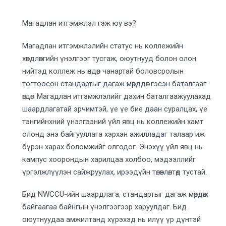
Магадлан итгэмжлэл гэж юу вэ?
Магадлан итгэмжлэлийн статус нь коллежийн
хөндлөнгийн үнэлгээг тусгаж, оюутнууд болон олон
нийтэд коллеж нь өндөр чанартай боловсролын
тогтоосон стандартыг дагаж мөрддөг гэсэн баталгааг
өгдөг. Магадлан итгэмжлэлийг дахин баталгаажуулахад
шаардлагатай эрчимтэй, үе үе бие даан суралцах, үе
тэнгийнхний үнэлгээний үйл явц нь коллежийн хамт
олонд энэ байгууллага хэрхэн ажилладаг талаар иж
бүрэн харах боломжийг олгодог. Энэхүү үйл явц нь
кампус хоорондын харилцаа холбоо, мэдээллийг
үргэлжлүүлэн сайжруулах, ирээдүйн төлөвлөлтөд тустай.
Бид NWCCU-ийн шаардлага, стандартыг дагаж мөрдөж
байгаагаа байнгын үнэлгээгээр харуулдаг. Бид
оюутнуудаа амжилтанд хүрэхэд нь илүү үр дүнтэй