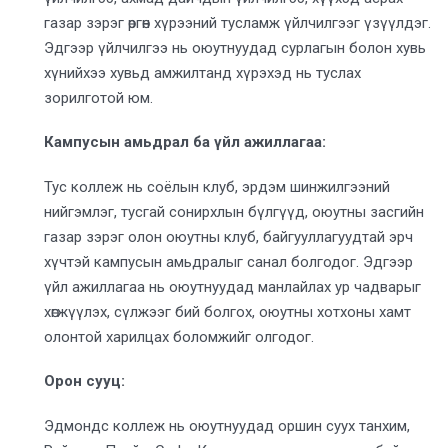
газар зэрэг өргөн хүрээний тусламж үйлчилгээг үзүүлдэг.
Эдгээр үйлчилгээ нь оюутнуудад сурлагын болон хувь
хүнийхээ хувьд амжилтанд хүрэхэд нь туслах
зорилготой юм.
Кампусын амьдрал ба үйл ажиллагаа:
Тус коллеж нь соёлын клуб, эрдэм шинжилгээний
нийгэмлэг, тусгай сонирхлын бүлгүүд, оюутны засгийн
газар зэрэг олон оюутны клуб, байгууллагуудтай эрч
хүчтэй кампусын амьдралыг санал болгодог. Эдгээр
үйл ажиллагаа нь оюутнуудад манлайлах ур чадварыг
хөгжүүлэх, сүлжээг бий болгох, оюутны хотхоны хамт
олонтой харилцах боломжийг олгодог.
Орон сууц:
Эдмондс коллеж нь оюутнуудад оршин суух танхим,