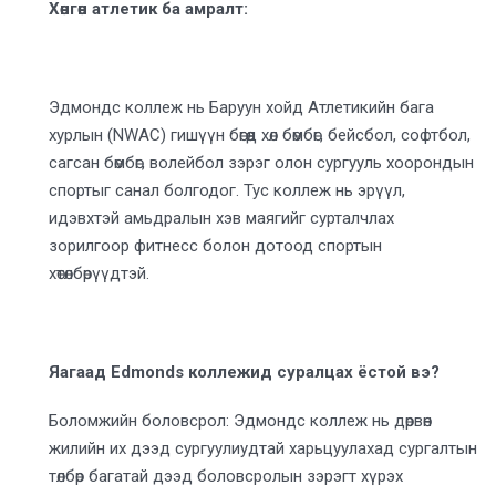
Хөнгөн атлетик ба амралт:
Эдмондс коллеж нь Баруун хойд Атлетикийн бага
хурлын (NWAC) гишүүн бөгөөд хөл бөмбөг, бейсбол, софтбол,
сагсан бөмбөг, волейбол зэрэг олон сургууль хоорондын
спортыг санал болгодог. Тус коллеж нь эрүүл,
идэвхтэй амьдралын хэв маягийг сурталчлах
зорилгоор фитнесс болон дотоод спортын
хөтөлбөрүүдтэй.
Яагаад Edmonds коллежид суралцах ёстой вэ?
Боломжийн боловсрол: Эдмондс коллеж нь дөрвөн
жилийн их дээд сургуулиудтай харьцуулахад сургалтын
төлбөр багатай дээд боловсролын зэрэгт хүрэх