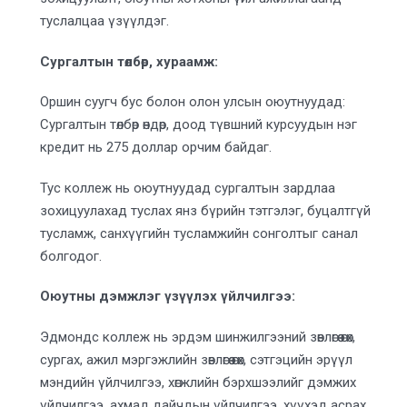
туслалцаа үзүүлдэг.
Сургалтын төлбөр, хураамж:
Оршин суугч бус болон олон улсын оюутнуудад:
Сургалтын төлбөр өндөр, доод түвшний курсуудын нэг
кредит нь 275 доллар орчим байдаг.
Тус коллеж нь оюутнуудад сургалтын зардлаа
зохицуулахад туслах янз бүрийн тэтгэлэг, буцалтгүй
тусламж, санхүүгийн тусламжийн сонголтыг санал
болгодог.
Оюутны дэмжлэг үзүүлэх үйлчилгээ:
Эдмондс коллеж нь эрдэм шинжилгээний зөвлөгөө өгөх,
сургах, ажил мэргэжлийн зөвлөгөө өгөх, сэтгэцийн эрүүл
мэндийн үйлчилгээ, хөгжлийн бэрхшээлийг дэмжих
үйлчилгээ, ахмад дайчдын үйлчилгээ, хүүхэд асрах