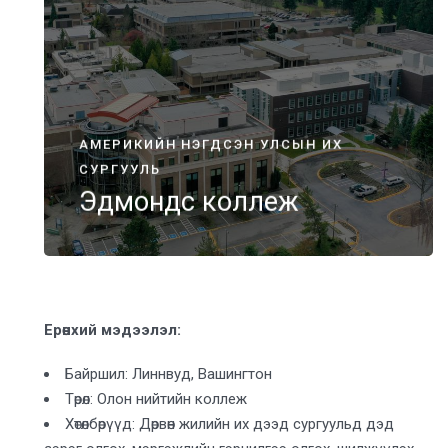
АМЕРИКИЙН НЭГДСЭН УЛСЫН ИХ
СУРГУУЛЬ
Эдмондс коллеж
Ерөнхий мэдээлэл:
Байршил: Линнвуд, Вашингтон
Төрөл: Олон нийтийн коллеж
Хөтөлбөрүүд: Дөрвөн жилийн их дээд сургуульд дэд