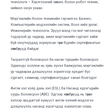
технологи – Хэрэглээний хөгжил; болон робот техник,
хиймэл оюун ухаан.
Мэргэжлийн болон техникийн гэрчилгээ: Бизнес,
Компьютерийн мэдээллийн систем, Хоол хийх урлаг,
Инженерийн технологи, Эрүүл мэнд гэх мэт чиглэлээр
тодорхой ур чадвар, ажил мэргэжлийн сургалт хайж
буй оюутнуудад зориулсан төрөл бүрийн сертификатын
хөтөлбөрүүд байдаг.
Тасралтгүй боловсрол ба насан туршийн боловсрол:
Эдмондс коллеж нь хувь хүнээ баяжуулах, мэргэжлийн
ур чадвараа дээшлүүлэх зорилгоор кредит бус
сургалт, семинар, сертификатуудыг санал болгодог.
Англи хэл хоёр дахь хэл (ESL) ба Насанд хүрэгчдийн
суурь боловсрол (ABE): Эдгээр хөтөлбөрүүд нь төрөлх
хэлээр ярьдаггүй хүмүүст англи хэлний мэдлэгээ
дээшлүүлэх, насанд хүрэгчдэд зориулсан суурь