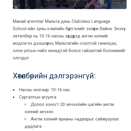
Манай агентлаг Мальта дахь Clubclass Language
School-ийн зуны кэмпийн бүртгэлийг эхлүүлж байна. Энэхүү
хөтөлбөр нь 10-16 насны хүүхдүүдэд англи хэлний
мэдлэгээ дээшлүүлэх, Мальтагийн соёлтой танилцах,
олон улсын найз нөхөдтэй болох гайхалтай боломжийг
олгодог.
Хөтөлбөрийн дэлгэрэнгүй:
Насны хязгаар: 10-16 нас
Сургалтын агуулга:
Долоо хоногт 20 хичээлийн цагийн англи
хэлний хичээл
Англи хэлний ярианы чадварыг сайжруулах
дадлага