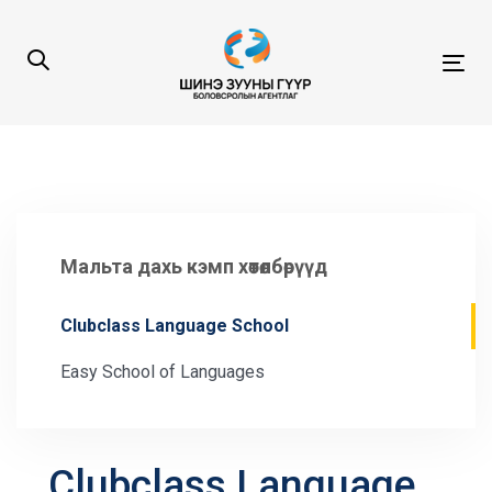
Skip
Skip
links
to
content
Tog
navi
Мальта дахь кэмп хөтөлбөрүүд
Clubclass Language School
Easy School of Languages
Clubclass Language