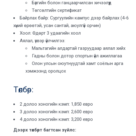
Бүлгийн болон ганцаарчилсан хичээлүүд
Төгсөлтийн сертификат
Байрлах байр: Сургуулийн кампус дээр байрлах (4-6
хүний өрөөтэй, усан сантай, аюулгүй орчин)
Хоол: Өдөрт 3 удаагийн хоол
Аялал, үзвэр үйлчилгээ:
Мальтагийн алдартай газруудаар аялал хийх
Гадны болон дотор спортын үйл ажиллагаа
Олон улсын оюутнуудтай хамт соёлын арга
хэмжээнд оролцох
Төлбөр:
2 долоо хоногийн кэмп: 1,850 евро
3 долоо хоногийн кэмп: 2,600 евро
4 долоо хоногийн кэмп: 3,200 евро
Дээрх төлбөрт багтсан зүйлс: