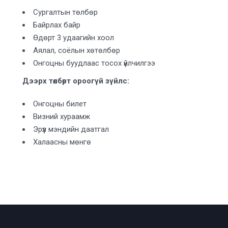
Сургалтын төлбөр
Байрлах байр
Өдөрт 3 удаагийн хоол
Аялал, соёлын хөтөлбөр
Онгоцны буудлаас тосох үйлчилгээ
Дээрх төлбөрт ороогүй зүйлс:
Онгоцны билет
Визний хураамж
Эрүүл мэндийн даатгал
Халаасны мөнгө