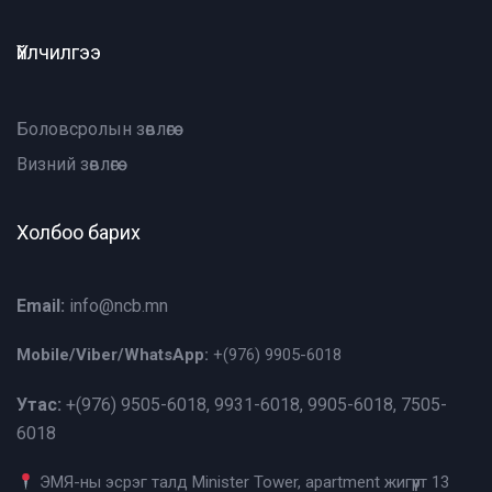
Үйлчилгээ
Боловсролын зөвлөгөө
Визний зөвлөгөө
Холбоо барих
Email:
info@ncb.mn
Mobile/Viber/WhatsApp:
+(976)
9905-6018
Утас:
+(976)
9505-6018, 9931-6018, 9905-6018, 7505-
6018
ЭМЯ-ны эсрэг талд Minister Tower, apartment жигүүрт 13