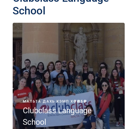
School
МАЛЬТА ДАХЬ КЭМП ХӨТӨЛБӨР
Clubclass Language
School