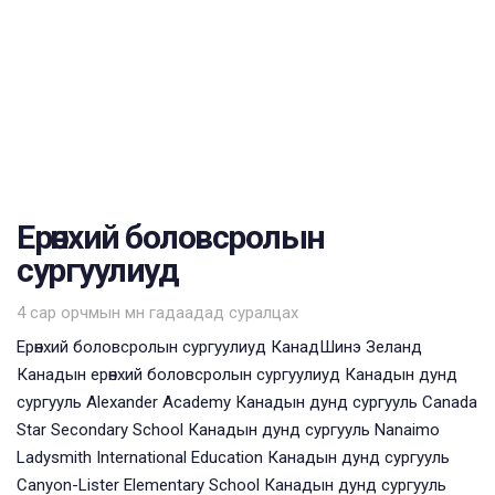
Ерөнхий боловсролын
сургуулиуд
Tags
4 сар орчмын өмнө
гадаадад суралцах
Ерөнхий боловсролын сургуулиуд КанадШинэ Зеланд
Канадын ерөнхий боловсролын сургуулиуд Канадын дунд
сургууль Alexander Academy Канадын дунд сургууль Canada
Star Secondary School Канадын дунд сургууль Nanaimo
Ladysmith International Education Канадын дунд сургууль
Canyon-Lister Elementary School Канадын дунд сургууль