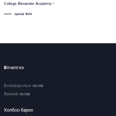
College Alexander Academy –
ЦААШ ҮЗЭХ
Үйлчилгээ
Боловсролын зөвлөгөө
Визний зөвлөгөө
Холбоо барих