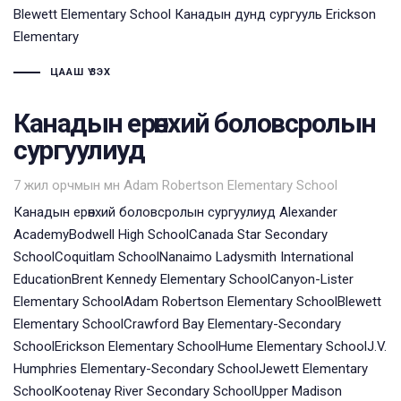
Blewett Elementary School Канадын дунд сургууль Erickson
Elementary
ЦААШ ҮЗЭХ
Канадын ерөнхий боловсролын
сургуулиуд
Tags
7 жил орчмын өмнө
Adam Robertson Elementary School
Канадын ерөнхий боловсролын сургуулиуд Alexander
AcademyBodwell High SchoolCanada Star Secondary
SchoolCoquitlam SchoolNanaimo Ladysmith International
EducationBrent Kennedy Elementary SchoolCanyon-Lister
Elementary SchoolAdam Robertson Elementary SchoolBlewett
Elementary SchoolCrawford Bay Elementary-Secondary
SchoolErickson Elementary SchoolHume Elementary SchoolJ.V.
Humphries Elementary-Secondary SchoolJewett Elementary
SchoolKootenay River Secondary SchoolUpper Madison