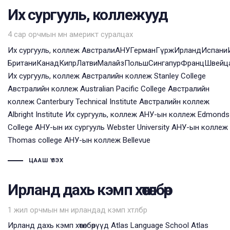
Их сургууль, коллежууд
Tags
4 сар орчмын өмнө
америкт суралцах
Их сургууль, коллеж АвстралиАНУГерманГүржИрландИспани
БританиКанадКипрЛатвиМалайзПольшСингапурФранцШвейц
Их сургууль, коллеж Австралийн коллеж Stanley College
Австралийн коллеж Australian Pacific College Австралийн
коллеж Canterbury Technical Institute Австралийн коллеж
Albright Institute Их сургууль, коллеж АНУ-ын коллеж Edmonds
College АНУ-ын их сургууль Webster University АНУ-ын коллеж
Thomas college АНУ-ын коллеж Bellevue
ЦААШ ҮЗЭХ
Ирланд дахь кэмп хөтөлбөр
Tags
1 жил орчмын өмнө
ирландад кэмп хөтөлбөр
Ирланд дахь кэмп хөтөлбөрүүд Atlas Language School Atlas