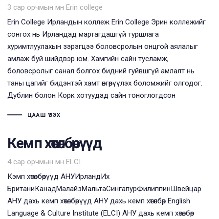
Tags
3 сар орчмын өмнө
Erin college
Erin College Ирландын коллеж Erin College Эрин коллежийг
сонгох нь Ирландад мартагдашгүй туршлага
хуримтлуулахын зэрэгцээ боловсролын онцгой аялалыг
амлаж буй шийдвэр юм. Хамгийн сайн тусламж,
боловсролыг санал болгох бидний гуйвшгүй амлалт нь
таны цагийг бидэнтэй хамт өнгөрүүлэх боломжийг олгодог.
Дублин болон Корк хотуудад сайн тоноглогдсон
ЦААШ ҮЗЭХ
Кемп хөтөлбөрүүд
Tags
4 сар орчмын өмнө
ELCI
Кэмп хөтөлбөрүүд АНУИрландИх
БританиКанадМалайзМальтаСингапурФилиппинШвейцар
АНУ дахь кемп хөтөлбөрүүд АНУ дахь кемп хөтөлбөр English
Language & Culture Institute (ELCI) АНУ дахь кемп хөтөлбөр