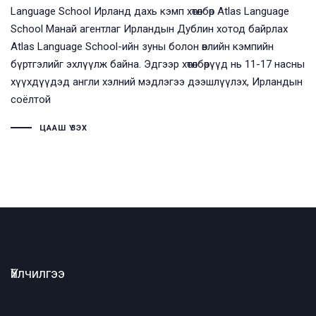
Language School Ирланд дахь кэмп хөтөлбөр Atlas Language
School Манай агентлаг Ирландын Дублин хотод байрлах
Atlas Language School-ийн зуны болон өвлийн кэмпийн
бүртгэлийг эхлүүлж байна. Эдгээр хөтөлбөрүүд нь 11-17 насны
хүүхдүүдэд англи хэлний мэдлэгээ дээшлүүлэх, Ирландын
соёлтой
ЦААШ ҮЗЭХ
Үйлчилгээ