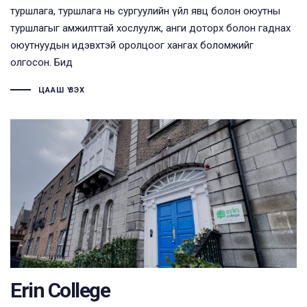
туршлага, туршлага нь сургуулийн үйл явц болон оюутны
туршлагыг амжилттай хослуулж, анги доторх болон гаднах
оюутнуудын идэвхтэй оролцоог хангах боломжийг
олгосон. Бид
ЦААШ ҮЗЭХ
Erin College