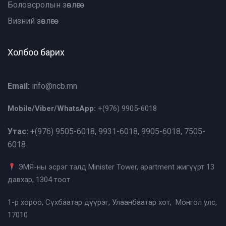
Боловсролын зөвлөгөө
Визний зөвлөгөө
Холбоо барих
Email:
info@ncb.mn
Mobile/Viber/WhatsApp:
+(976)
9905-6018
Утас:
+(976)
9505-6018, 9931-6018, 9905-6018, 7505-
6018
ЭМЯ-ны эсрэг талд Minister Tower, apartment жигүүрт 13
давхар, 1304 тоот
1-р хороо, Сүхбаатар дүүрэг, Улаанбаатар хот, Монгол улс,
17010