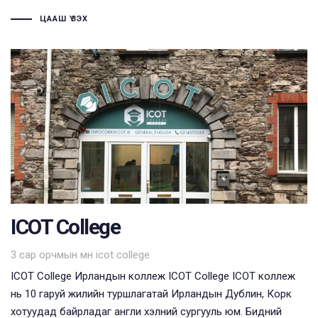
ЦААШ ҮЗЭХ
ICOT College
Tags
3 сар орчмын өмнө
icot college
ICOT College Ирландын коллеж ICOT College ICOT коллеж
нь 10 гаруй жилийн туршлагатай Ирландын Дублин, Корк
хотуудад байрладаг англи хэлний сургууль юм. Бидний