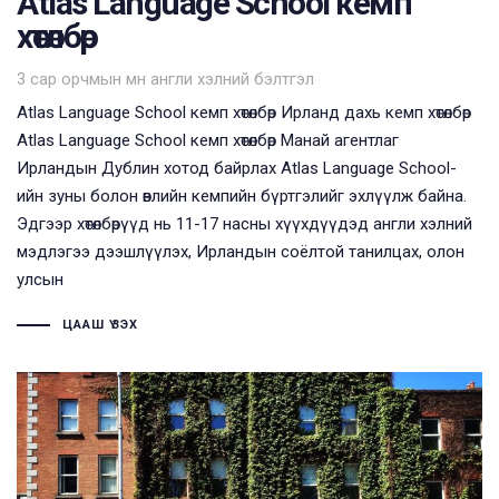
Atlas Language School кемп
хөтөлбөр
Tags
3 сар орчмын өмнө
англи хэлний бэлтгэл
Atlas Language School кемп хөтөлбөр Ирланд дахь кемп хөтөлбөр
Atlas Language School кемп хөтөлбөр Манай агентлаг
Ирландын Дублин хотод байрлах Atlas Language School-
ийн зуны болон өвлийн кемпийн бүртгэлийг эхлүүлж байна.
Эдгээр хөтөлбөрүүд нь 11-17 насны хүүхдүүдэд англи хэлний
мэдлэгээ дээшлүүлэх, Ирландын соёлтой танилцах, олон
улсын
ЦААШ ҮЗЭХ