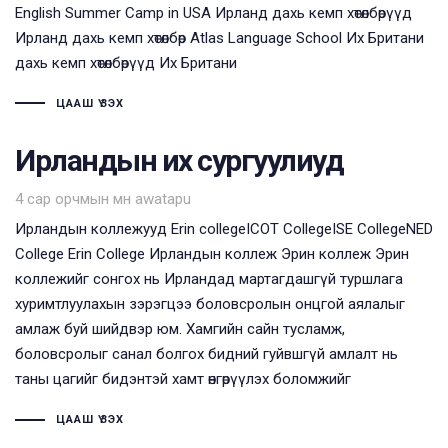
English Summer Camp in USA Ирланд дахь кемп хөтөлбөрүүд
Ирланд дахь кемп хөтөлбөр Atlas Language School Их Британи
дахь кемп хөтөлбөрүүд Их Британи
ЦААШ ҮЗЭХ
Ирландын их сургуулиуд
Tags
4 сар орчмын өмнө
awatapu
Ирландын коллежууд Erin collegeICOT CollegeISE CollegeNED
College Erin College Ирландын коллеж Эрин коллеж Эрин
коллежийг сонгох нь Ирландад мартагдашгүй туршлага
хуримтлуулахын зэрэгцээ боловсролын онцгой аялалыг
амлаж буй шийдвэр юм. Хамгийн сайн тусламж,
боловсролыг санал болгох бидний гуйвшгүй амлалт нь
таны цагийг бидэнтэй хамт өнгөрүүлэх боломжийг
ЦААШ ҮЗЭХ