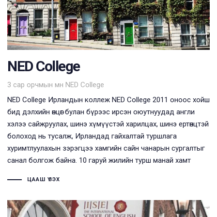
NED College
Tags
3 сар орчмын өмнө
NED College
NED College Ирландын коллеж NED College 2011 оноос хойш
бид дэлхийн өнцөг булан бүрээс ирсэн оюутнуудад англи
хэлээ сайжруулах, шинэ хүмүүстэй харилцах, шинэ ертөнцтэй
болоход нь тусалж, Ирландад гайхалтай туршлага
хуримтлуулахын зэрэгцээ хамгийн сайн чанарын сургалтыг
санал болгож байна. 10 гаруй жилийн турш манай хамт
ЦААШ ҮЗЭХ