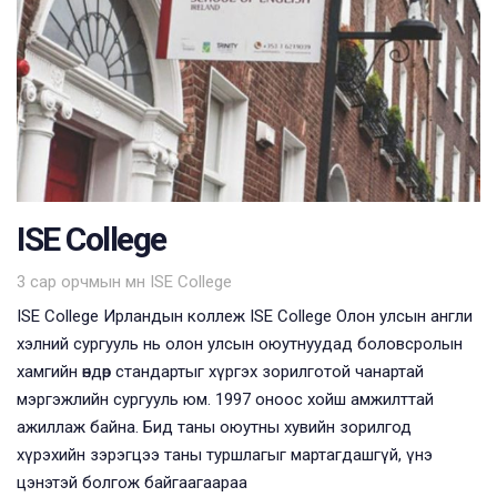
ISE College
Tags
3 сар орчмын өмнө
ISE College
ISE College Ирландын коллеж ISE College Олон улсын англи
хэлний сургууль нь олон улсын оюутнуудад боловсролын
хамгийн өндөр стандартыг хүргэх зорилготой чанартай
мэргэжлийн сургууль юм. 1997 оноос хойш амжилттай
ажиллаж байна. Бид таны оюутны хувийн зорилгод
хүрэхийн зэрэгцээ таны туршлагыг мартагдашгүй, үнэ
цэнэтэй болгож байгаагаараа